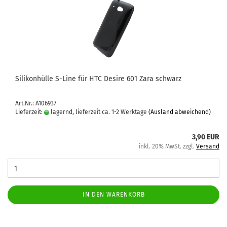
Si­li­kon­hül­le S-​Line für HTC De­si­re 601 Zara schwarz
Art.Nr.: A106937
Lieferzeit:
lagernd, lieferzeit ca. 1-2 Werktage
(Ausland abweichend)
3,90 EUR
inkl. 20% MwSt. zzgl.
Versand
IN DEN WARENKORB