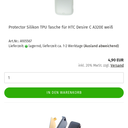
Pro­tec­tor Si­li­kon TPU Ta­sche für HTC De­si­re C A320E weiß
Art.Nr.: A105567
Lieferzeit:
lagernd, lieferzeit ca. 1-2 Werktage
(Ausland abweichend)
4,90 EUR
inkl. 20% MwSt. zzgl.
Versand
IN DEN WARENKORB