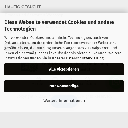
HÄUFIG GESUCHT
Fragen und Antworten Webshop
Fragen & Antworten Reparatur
Diese Webseite verwendet Cookies und andere
Qualitätsstandards für Ersatzteile
Technologien
Reparaturablauf
Wir verwenden Cookies und ähnliche Technologien, auch von
Drittanbietern, um die ordentliche Funktionsweise der Website zu
Vertrag widerrufen
gewährleisten, die Nutzung unseres Angebotes zu analysieren und
Ihnen ein bestmögliches Einkaufserlebnis bieten zu können. Weitere
Informationen finden Sie in unserer
Datenschutzerklärung
.
Zertifizierter & sicherer Onlineshop
Alle Akzeptieren
Kostenloser Versand ab 30 €
Vorkasse
Karte
Bar
Nachnahme
Nur Notwendige
Copyright © 2024 mobilestar.at - All Rights Reserved.
Weitere Informationen
🔍 Filter