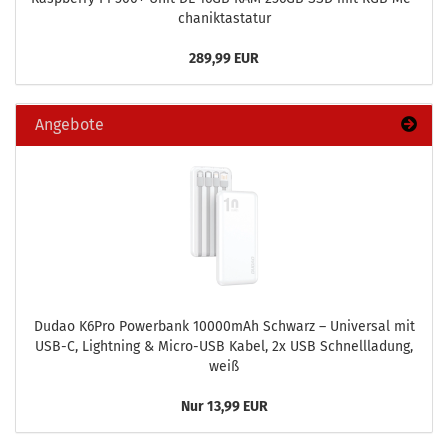
cha­nik­tas­ta­tur
289,99 EUR
Angebote
Dudao K6Pro Power­bank 10000mAh Schwarz – Uni­ver­sal mit
USB-C, Light­ning & Micro-​USB Kabel, 2x USB Schnell­la­dung,
weiß
Nur 13,99 EUR