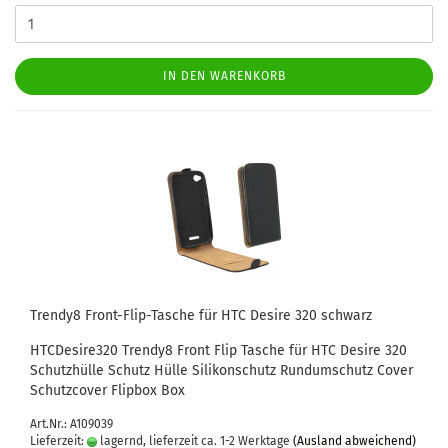
IN DEN WARENKORB
Trendy8 Front-​​Flip-​Tasche für HTC De­si­re 320 schwarz
HTCDesire320 Trendy8 Front Flip Ta­sche für HTC De­si­re 320
Schutz­hül­le Schutz Hülle Si­li­kon­schutz Rund­um­schutz Cover
Schutz­co­ver Flip­box Box
Art.Nr.: A109039
Lieferzeit:
lagernd, lieferzeit ca. 1-2 Werktage
(Ausland abweichend)