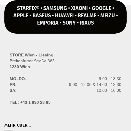
STARFIX® • SAMSUNG • XIAOMI • GOOGLE •
APPLE • BASEUS • HUAWEI • REALME • MEIZU •
EMPORIA • SONY • RIXUS
STORE Wien - Liesing
Breitenfurter Straße 385
1230 Wien
MO–DO:
9:00 - 18:30
FR:
9:00 - 12:00 & 14:00 - 18:30
SA:
10:00 - 16:00
TEL:
+43 1 890 28 85
MEHR ÜBER...