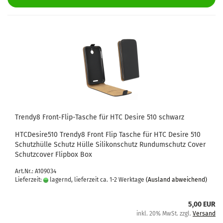
Trendy8 Front-​​Flip-​Tasche für HTC De­si­re 510 schwarz
HTCDesire510 Trendy8 Front Flip Ta­sche für HTC De­si­re 510
Schutz­hül­le Schutz Hülle Si­li­kon­schutz Rund­um­schutz Cover
Schutz­co­ver Flip­box Box
Art.Nr.: A109034
Lieferzeit:
lagernd, lieferzeit ca. 1-2 Werktage
(Ausland abweichend)
5,00 EUR
inkl. 20% MwSt. zzgl.
Versand