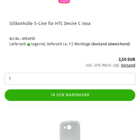
Si­li­kon­hül­le S-​Line für HTC De­si­re C rosa
Art.Nr.: A104918
Lieferzeit:
lagernd, lieferzeit ca. 1-2 Werktage
(Ausland abweichend)
3,50 EUR
inkl. 20% MwSt. zzgl.
Versand
IN DEN WARENKORB