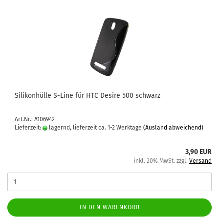
Si­li­kon­hül­le S-​Line für HTC De­si­re 500 schwarz
Art.Nr.: A106942
Lieferzeit:
lagernd, lieferzeit ca. 1-2 Werktage
(Ausland abweichend)
3,90 EUR
inkl. 20% MwSt. zzgl.
Versand
IN DEN WARENKORB