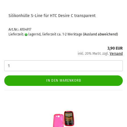
Si­li­kon­hül­le S-​Line für HTC De­si­re C trans­pa­rent
Art.Nr.: A104917
Lieferzeit:
lagernd, lieferzeit ca. 1-2 Werktage
(Ausland abweichend)
3,90 EUR
inkl. 20% MwSt. zzgl.
Versand
IN DEN WARENKORB