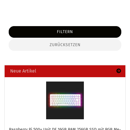
FILTERN
ZURÜCKSETZEN
Neue Artikel
Raspber­ry Pi 500+ Unit DE 16GB RAM 256GB SSD mit RGB Me­