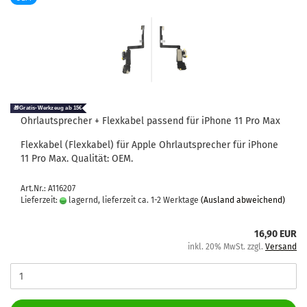
Ohr­laut­spre­cher + Flex­ka­bel pas­send für iPho­ne 11 Pro Max
Flex­ka­bel (Flex­ka­bel) für Apple Ohr­laut­spre­cher für iPho­ne
11 Pro Max. Qua­li­tät: OEM.
Art.Nr.: A116207
Lieferzeit:
lagernd, lieferzeit ca. 1-2 Werktage
(Ausland abweichend)
16,90 EUR
inkl. 20% MwSt. zzgl.
Versand