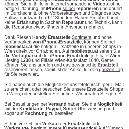
können Sie mithilfe im Internet vorhandene
Videos
, ohne
nötige
Erfahrung Ihr
iPhone
selber
reparieren
und dauert
im Durchschnitt, ohne Vorbereitungen und Diagnose bzw.
Softwareaufwand ca.1-2 Stunden. Haben Sie überhaupt
keine
Erfahrung
in Sachen
Reparatur
und Technik, kann
die Reparatur etwas länger in Anspruch nehmen.
Dank Riesen
Handy Ersatzteile
Sortiment
und hohe
Verfügbarkeit
von iPhone-Ersatzteile
, können Sie bei
mobilestar.at
die nötigen Ersatzteile in unseren Shops in
Wien direkt vor Ort abholen.
Auf
mobilestar.at
sehen Sie
die
Verfügbarkeit
der
iPhone Ersatzteile
je Filiale
Wien
-
Liesing
1230
und Filiale Wien-Karlsplatz 1040. Gerne
können Sie uns anrufen und das gewünschte
Ersatzteil
reservieren lassen, somit ist der Artikel für den
ganzen Tag
für Sie
reserviert.
Sie haben auch die Möglichkeit uns telefonisch, per E-Mail
zu erreichen
, oder b
esuchen Sie unsere Ersatzteile Shops
in Wien, oder bestellen Sie online.
Wir beraten Sie gerne!
Bei Bestellungen per
Versand
haben Sie die
Möglichkeit
,
mit der
Kreditkarte
,
Paypal
,
Sofort
Überweisung und
sogar auf
Rechnung
zu bestellen.
Schon vor Ort, bei
Verkauf
der
Ersatzteile
, oder
Werkzeuge
, beginnt unsere
Kundenservice
! Auf Wunsch