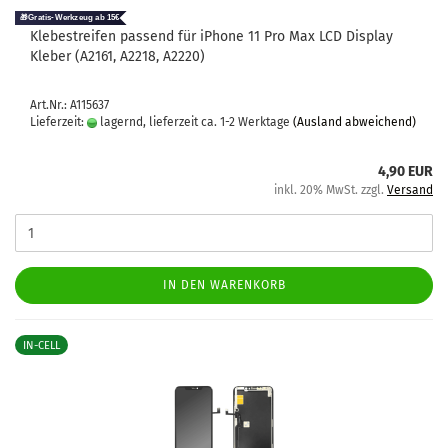
Kle­be­strei­fen pas­send für iPho­ne 11 Pro Max LCD Dis­play
Kle­ber (A2161, A2218, A2220)
Art.Nr.: A115637
Lieferzeit:
lagernd, lieferzeit ca. 1-2 Werktage
(Ausland abweichend)
4,90 EUR
inkl. 20% MwSt. zzgl.
Versand
IN DEN WARENKORB
IN-CELL