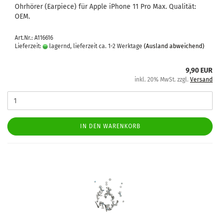
Ohr­hö­rer (Ear­pie­ce) für Apple iPho­ne 11 Pro Max. Qua­li­tät:
OEM.
Art.Nr.: A116616
Lieferzeit:
lagernd, lieferzeit ca. 1-2 Werktage
(Ausland abweichend)
9,90 EUR
inkl. 20% MwSt. zzgl.
Versand
IN DEN WARENKORB