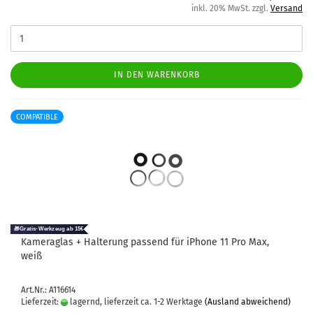
inkl. 20% MwSt. zzgl.
Versand
IN DEN WARENKORB
COMPATIBLE
Ka­me­ra­glas + Hal­te­rung pas­send für iPho­ne 11 Pro Max,
weiß
Art.Nr.: A116614
Lieferzeit:
lagernd, lieferzeit ca. 1-2 Werktage
(Ausland abweichend)