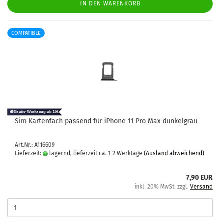
IN DEN WARENKORB
COMPATIBLE
Sim Kar­ten­fach pas­send für iPho­ne 11 Pro Max dun­kel­grau
Art.Nr.: A116609
Lieferzeit:
lagernd, lieferzeit ca. 1-2 Werktage
(Ausland abweichend)
7,90 EUR
inkl. 20% MwSt. zzgl.
Versand