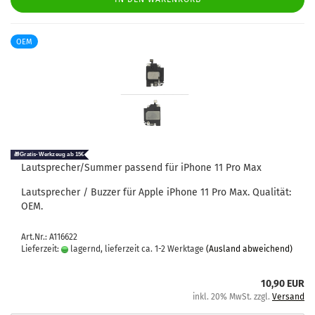
OEM
Laut­spre­cher/Sum­mer pas­send für iPho­ne 11 Pro Max
Laut­spre­cher / Buz­zer für Apple iPho­ne 11 Pro Max. Qua­li­tät:
OEM.
Art.Nr.: A116622
Lieferzeit:
lagernd, lieferzeit ca. 1-2 Werktage
(Ausland abweichend)
10,90 EUR
inkl. 20% MwSt. zzgl.
Versand