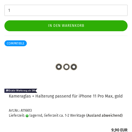
IN DEN WARENKORB
COMPATIBLE
Ka­me­ra­glas + Hal­te­rung pas­send für iPho­ne 11 Pro Max, gold
Art.Nr.: A116613
Lieferzeit:
lagernd, lieferzeit ca. 1-2 Werktage
(Ausland abweichend)
9,90 EUR