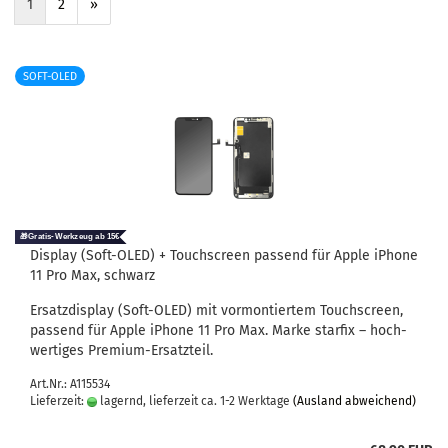
1
2
»
SOFT-OLED
Dis­play (Soft-​OLED) + Touch­screen pas­send für Apple iPho­ne
11 Pro Max, schwarz
Er­satz­dis­play (Soft-​OLED) mit vor­mon­tier­tem Touch­screen,
pas­send für Apple iPho­ne 11 Pro Max. Marke star­fix – hoch­
wer­ti­ges Premium-​Ersatzteil.
Art.Nr.: A115534
Lieferzeit:
lagernd, lieferzeit ca. 1-2 Werktage
(Ausland abweichend)