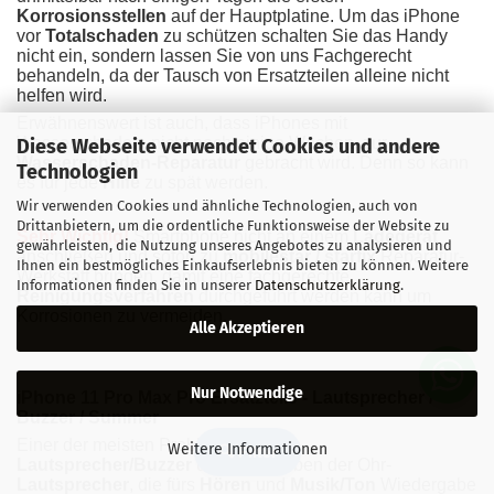
Korrosionsstellen
auf der Hauptplatine. Um das iPhone
vor
Totalschaden
zu schützen schalten Sie das Handy
nicht ein, sondern lassen Sie von uns Fachgerecht
behandeln, da der Tausch von Ersatzteilen
alleine nicht
helfen wird.
Erwähnenswert ist auch, dass iPhones mit
Wasserschaden, nicht nach einige Wochen, zur
Diese Webseite verwendet Cookies und andere
Wasserschaden-Reparatur
gebracht wird. Denn so kann
Technologien
es für jede
Hilfe
zu spät werden.
Wir verwenden Cookies und ähnliche Technologien, auch von
Drittanbietern, um die ordentliche Funktionsweise der Website zu
Sehr Wichtig!
Smartphone nicht an einem
Ladegerät
gewährleisten, die Nutzung unseres Angebotes zu analysieren und
anschließen und sofort zu
mobilestar / starfix
Reparatur-
Ihnen ein bestmögliches Einkaufserlebnis bieten zu können. Weitere
Werkstatt bringen, damit eine fachgerechte
Informationen finden Sie in unserer
Datenschutzerklärung
.
Reinigungsverfahren
durchgeführt werden kann um
Korrosionen zu vermeiden.
Alle Akzeptieren
Nur Notwendige
iPhone 11 Pro Max Pro Ersatzteile -
Lautsprecher /
Buzzer / Summer
Einer der meisten Probleme sind die
Weitere Informationen
🔍 Filter
Lautsprecher/Buzzer
unten, und oben der Ohr-
Lautsprecher
, die fürs
Hören
und
Musik/Ton
Wiedergabe