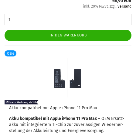
68,90 EUR
inkl. 20% MwSt. zzgl.
Versand
IN DEN WARENKORB
OEM
Akku kom­pa­ti­bel mit Apple iPho­ne 11 Pro Max
Akku kom­pa­ti­bel mit Apple iPho­ne 11 Pro Max
– OEM Er­satz­
ak­ku mit in­te­grier­tem TI-​Chip zur zu­ver­läs­si­gen Wie­der­her­
stel­lung der Ak­ku­leis­tung und En­er­gie­ver­sor­gung.