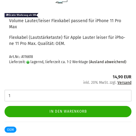
Vo­lu­me Lau­ter/lei­ser Flex­ka­bel pas­send für iPho­ne 11 Pro
Max
Flex­ka­bel (Laut­stär­ke­tas­te) für Apple Lau­ter lei­ser für iPho­
ne 11 Pro Max. Qua­li­tät: OEM.
Art.Nr.: A116618
Lieferzeit:
lagernd, lieferzeit ca. 1-2 Werktage
(Ausland abweichend)
14,90 EUR
inkl. 20% MwSt. zzgl.
Versand
IN DEN WARENKORB
OEM