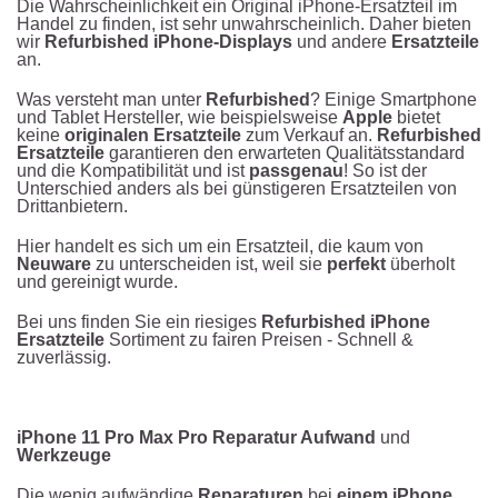
Die Wahrscheinlichkeit ein Original iPhone-Ersatzteil im
Handel zu finden, ist sehr unwahrscheinlich. Daher bieten
wir
Refurbished iPhone-Displays
und andere
Ersatzteile
an.
Was versteht man unter
Refurbished
? Einige Smartphone
und Tablet Hersteller, wie beispielsweise
Apple
bietet
keine
originalen Ersatzteile
zum Verkauf an.
Refurbished
Ersatzteile
garantieren den erwarteten Qualitätsstandard
und die Kompatibilität und ist
passgenau
! So ist der
Unterschied anders als bei günstigeren Ersatzteilen von
Drittanbietern.
Hier handelt es sich um ein Ersatzteil, die kaum von
Neuware
zu unterscheiden ist, weil sie
perfekt
überholt
und gereinigt wurde.
Bei uns finden Sie ein riesiges
Refurbished iPhone
Ersatzteile
Sortiment zu fairen Preisen - Schnell &
zuverlässig.
iPhone 11 Pro Max Pro Reparatur Aufwand
und
Werkzeuge
Die wenig aufwändige
Reparaturen
bei
einem iPhone,