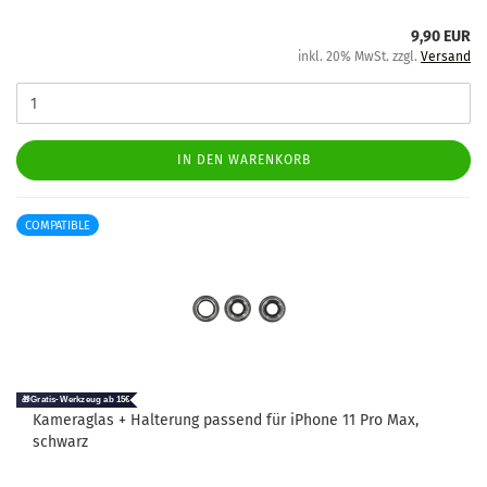
9,90 EUR
inkl. 20% MwSt. zzgl.
Versand
IN DEN WARENKORB
COMPATIBLE
Ka­me­ra­glas + Hal­te­rung pas­send für iPho­ne 11 Pro Max,
schwarz