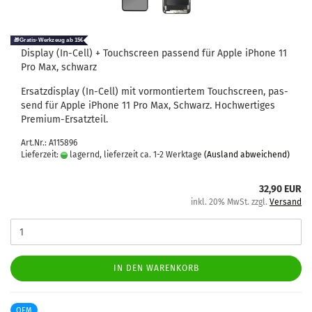
Dis­play (In-​Cell) + Touch­screen pas­send für Apple iPho­ne 11
Pro Max, schwarz
Er­satz­dis­play (In-​Cell) mit vor­mon­tier­tem Touch­screen, pas­
send für Apple iPho­ne 11 Pro Max, Schwarz. Hoch­wer­ti­ges
Premium-​Ersatzteil.
Art.Nr.: A115896
Lieferzeit:
lagernd, lieferzeit ca. 1-2 Werktage
(Ausland abweichend)
32,90 EUR
inkl. 20% MwSt. zzgl.
Versand
IN DEN WARENKORB
OEM