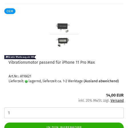
OEM
Vi­bra­ti­ons­mo­tor pas­send für iPho­ne 11 Pro Max
Art.Nr.: A116621
Lieferzeit:
lagernd, lieferzeit ca. 1-2 Werktage
(Ausland abweichend)
14,00 EUR
inkl. 20% MwSt. zzgl.
Versand
IN DEN WARENKORB