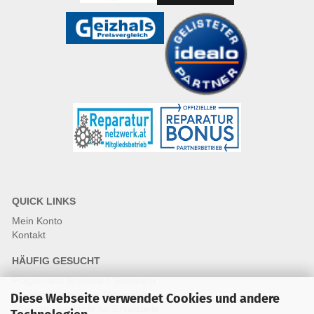
QUICK LINKS
Mein Konto
Kontakt
HÄUFIG GESUCHT
Fragen und Antworten Webshop
Fragen & Antworten Reparatur
Diese Webseite verwendet Cookies und andere
Qualitätsstandards für Ersatzteile