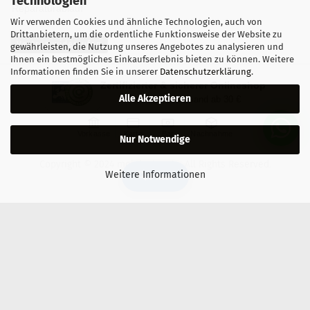
Technologien
Reparaturablauf
Wir verwenden Cookies und ähnliche Technologien, auch von
Drittanbietern, um die ordentliche Funktionsweise der Website zu
Vertrag widerrufen
gewährleisten, die Nutzung unseres Angebotes zu analysieren und
Ihnen ein bestmögliches Einkaufserlebnis bieten zu können. Weitere
Informationen finden Sie in unserer
Datenschutzerklärung
.
Zertifizierter & sicherer Onlineshop
Alle Akzeptieren
Kostenloser Versand ab 30 €
Vorkasse
Karte
Bar
Nachnahme
Nur Notwendige
Copyright © 2024 mobilestar.at - All Rights Reserved.
Weitere Informationen
🔍 Filter