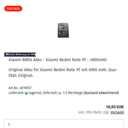
ORIGINAL
Xiao­mi BM54 Akku - Xiao­mi Redmi Note 9T - 4900mAh
Ori­gi­nal Akku für Xiao­mi Redmi Note 9T mit 4900 mAh. Qua­
li­tät: Ori­gi­nal.
Art.Nr.: A119057
Lieferzeit:
lagernd, lieferzeit ca. 1-2 Werktage
(Ausland abweichend)
18,90 EUR
inkl. 20% MwSt. zzgl.
Versand