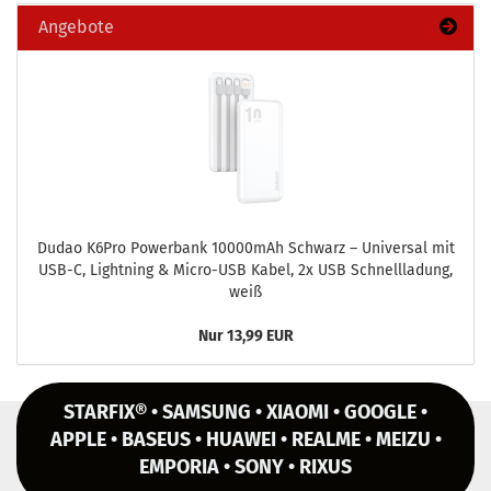
Angebote
Dudao K6Pro Power­bank 10000mAh Schwarz – Uni­ver­sal mit
USB-C, Light­ning & Micro-​USB Kabel, 2x USB Schnell­la­dung,
weiß
Nur 13,99 EUR
STARFIX® • SAMSUNG • XIAOMI • GOOGLE •
APPLE • BASEUS • HUAWEI • REALME • MEIZU •
EMPORIA • SONY • RIXUS