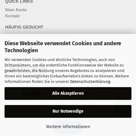
QUICK LINKS
Mein Konto
Kontakt
HÄUFIG GESUCHT
Fragen und Antworten Webshop
Fragen & Antworten Reparatur
Diese Webseite verwendet Cookies und andere
Qualitätsstandards für Ersatzteile
Technologien
Reparaturablauf
Wir verwenden Cookies und ähnliche Technologien, auch von
Drittanbietern, um die ordentliche Funktionsweise der Website zu
Vertrag widerrufen
gewährleisten, die Nutzung unseres Angebotes zu analysieren und
Ihnen ein bestmögliches Einkaufserlebnis bieten zu können. Weitere
Informationen finden Sie in unserer
Datenschutzerklärung
.
Zertifizierter & sicherer Onlineshop
Alle Akzeptieren
Kostenloser Versand ab 30 €
Vorkasse
Karte
Bar
Nachnahme
Nur Notwendige
Copyright © 2024 mobilestar.at - All Rights Reserved.
Weitere Informationen
🔍 Filter