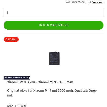
inkl. 20% MwSt. zzgl.
Versand
IN DEN WARENKORB
ORIGINAL
Xiao­mi BM3L Akku - Xiao­mi Mi 9 - 3200mAh
Ori­gi­nal Akku für Xiao­mi Mi 9 mit 3200 mAh. Qua­li­tät: Ori­gi­
nal.
Art.Nr.: A119061