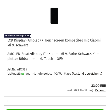
LCD Dis­play (Amo­led) + Touch­screen kom­pa­ti­bel mit Xiao­mi
Mi 9, schwarz
AMOLED-​Ersatzdisplay für Xiao­mi Mi 9, Farbe Schwarz. Kom­
plet­ter Bild­schirm inkl. Touch – OEM.
Art.Nr.: A117384
Lieferzeit:
lagernd, lieferzeit ca. 1-2 Werktage
(Ausland abweichend)
33,90 EUR
inkl. 20% MwSt. zzgl.
Versand