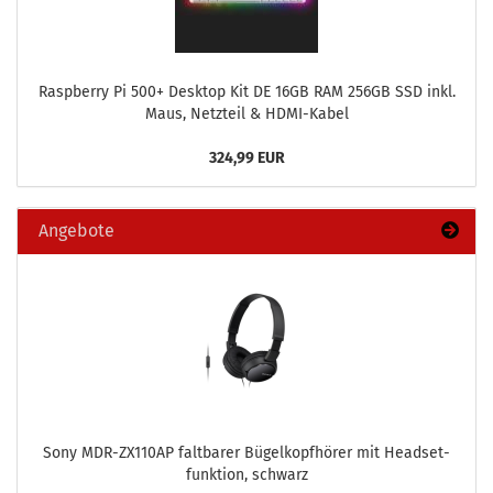
Raspber­ry Pi 500+ Desk­top Kit DE 16GB RAM 256GB SSD inkl.
Maus, Netz­teil & HDMI-​Kabel
324,99 EUR
Angebote
Sony MDR-​ZX110AP falt­ba­rer Bü­gel­kopf­hö­rer mit Head­set­
funk­ti­on, schwarz