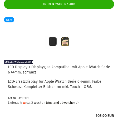
IN DEN WARENKORB
OEM
LCD Dis­play + Dis­play­glas kom­pa­ti­bel mit Apple iWatch Serie
6 44mm, schwarz
LCD-​Ersatzdisplay für Apple iWatch Serie 6 44mm, Farbe
Schwarz. Kom­plet­ter Bild­schirm inkl. Touch – OEM.
Art.Nr.: A118223
Lieferzeit:
ca. 2 Wochen
(Ausland abweichend)
105,90 EUR