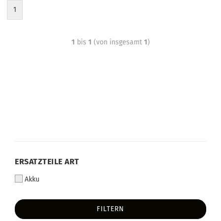
1
1
bis
1
(von insgesamt
1
)
ERSATZTEILE ART
Akku
FILTERN