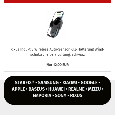
Rixus In­duk­tiv Wire­less Auto-​Sensor KFZ-​Halterung Wind­
schutz­schei­be / Lüf­tung, schwarz
Nur 12,00 EUR
STARFIX® • SAMSUNG • XIAOMI • GOOGLE •
APPLE • BASEUS • HUAWEI • REALME • MEIZU •
EMPORIA • SONY • RIXUS