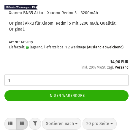
Xiao­mi BN35 Akku - Xiao­mi Redmi 5 - 3200mAh
Ori­gi­nal Akku für Xiao­mi Redmi 5 mit 3200 mAh. Qua­li­tät:
Ori­gi­nal.
Art.Nr.: A119059
Lieferzeit:
lagernd, lieferzeit ca. 1-2 Werktage
(Ausland abweichend)
14,90 EUR
inkl. 20% MwSt. zzgl.
Versand
IN DEN WARENKORB
Sortieren nach
20 pro Seite