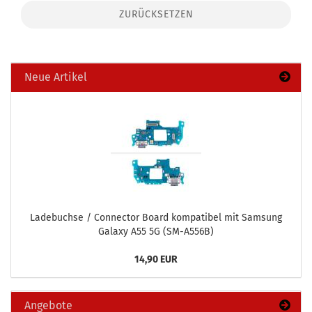
ZURÜCKSETZEN
Neue Artikel
La­de­buch­se / Con­nec­tor Board kom­pa­ti­bel mit Sam­sung
Ga­la­xy A55 5G (SM-​A556B)
14,90 EUR
Angebote