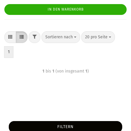
IN DEN WARENKORB
Sortieren nach
20 pro Seite
1
1
bis
1
(von insgesamt
1
)
FILTERN