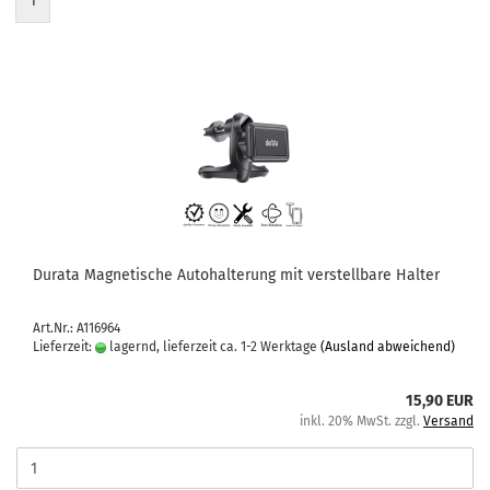
1
Du­ra­ta Ma­gne­ti­sche Au­to­hal­te­rung mit ver­stell­ba­re Hal­ter
Art.Nr.: A116964
Lieferzeit:
lagernd, lieferzeit ca. 1-2 Werktage
(Ausland abweichend)
15,90 EUR
inkl. 20% MwSt. zzgl.
Versand