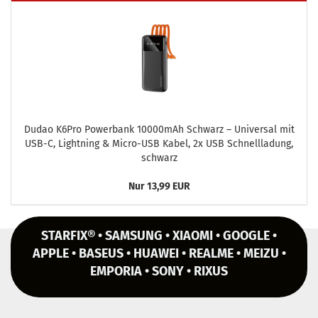
Dudao K6Pro Power­bank 10000mAh Schwarz – Uni­ver­sal mit
USB-C, Light­ning & Micro-​USB Kabel, 2x USB Schnell­la­dung,
schwarz
Nur 13,99 EUR
STARFIX® • SAMSUNG • XIAOMI • GOOGLE •
APPLE • BASEUS • HUAWEI • REALME • MEIZU •
EMPORIA • SONY • RIXUS