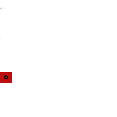
eile
5
e