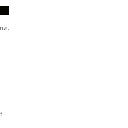
1181,
5 -