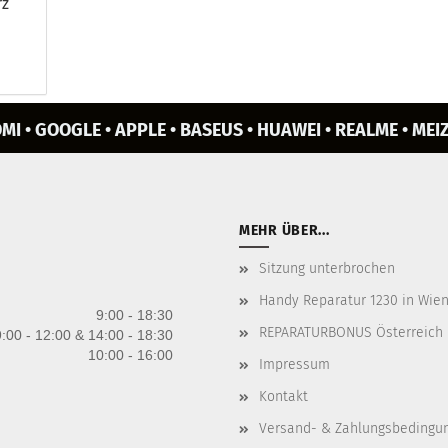
rz
MI • GOOGLE • APPLE • BASEUS • HUAWEI • REALME • MEIZ
MEHR ÜBER...
Sitzung unterbrochen
Handy Reparatur 1230 in Wien 
9:00 - 18:30
REPARATURBONUS Österreich
:00 - 12:00 & 14:00 - 18:30
10:00 - 16:00
Impressum
Kontakt
Versand- & Zahlungsbedingu