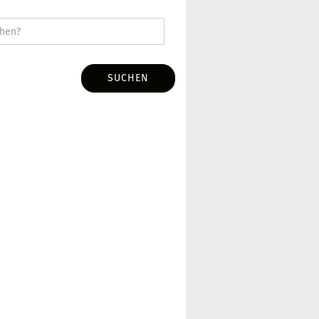
SUCHEN