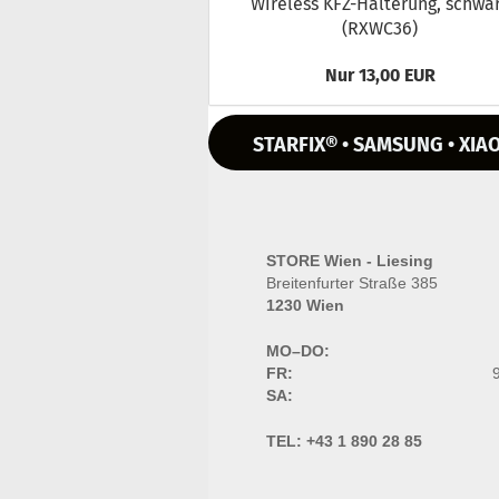
Wire­less KFZ-​Halterung, schwa
(RXWC36)
Nur 13,00 EUR
STARFIX® • SAMSUNG • XIAO
STORE Wien - Liesing
Breitenfurter Straße 385
1230 Wien
MO–DO:
FR:
9
SA:
TEL:
+43 1 890 28 85