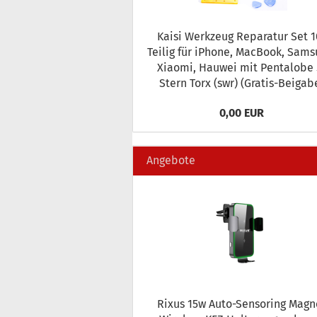
Kaisi Werk­zeug Re­pa­ra­tur Set 10
Teilig für iPho­ne, MacBook, Sam­s
Xiao­mi, Hau­wei mit Pen­talo­be 5
Stern Torx (swr) (Gratis-​Beigab
0,00 EUR
Angebote
Rixus 15w Auto-​Sensoring Ma­gn