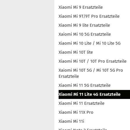
Xiaomi Mi 9 Ersatzteile
Xiaomi Mi 9T/9T Pro Ersatzteile
Xiaomi Mi 9 lite Ersatzteile
Xaiomi Mi 10 5G Ersatzteile
Xiaomi Mi 10 Lite / Mi 10 Lite 5G
Xiaomi Mi 10T lite
Xiaomi Mi 10T / 10T Pro Ersatzteile
Xaiomi Mi 10T 5G / Mi 10T 5G Pro
Ersatzteile
Xiaomi Mi 11 5G Ersatzteile
Xiaomi Mi 11 Lite 4G Ersatzteile
Xiaomi Mi 11 Ersatzteile
Xiaomi Mi 11X Pro
Xiaomi Mi 11i