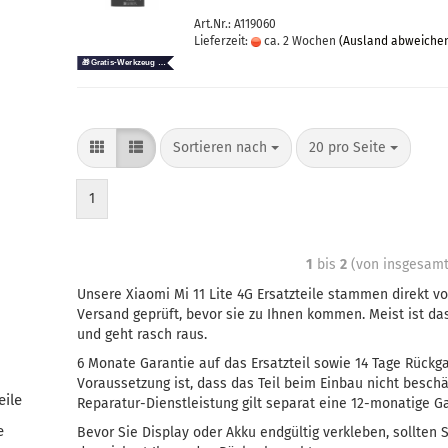
Art.Nr.: A119060
Lieferzeit:
ca. 2 Wochen
(Ausland abweiche
Sortieren nach
20 pro Seite
1
1
bis
2
(von insgesam
Unsere Xiaomi Mi 11 Lite 4G Ersatzteile stammen direkt
Versand geprüft, bevor sie zu Ihnen kommen. Meist ist das
und geht rasch raus.
6 Monate Garantie auf das Ersatzteil sowie 14 Tage Rückg
Voraussetzung ist, dass das Teil beim Einbau nicht beschä
eile
Reparatur-Dienstleistung gilt separat eine 12-monatige Ga
e
Bevor Sie Display oder Akku endgültig verkleben, sollten S