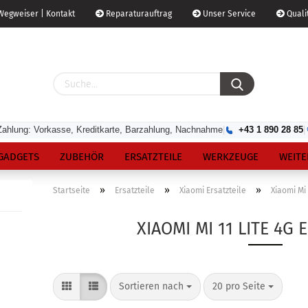
egweiser | Kontakt
Reparaturauftrag
Unser Service
Qualit
Zahlung: Vorkasse, Kreditkarte, Barzahlung, Nachnahme
|
+43 1 890 28 85
|
GADGETS
ZUBEHÖR
ERSATZTEILE
WERKZEUGE
WEITE
»
»
»
Startseite
Ersatzteile
Xiaomi Ersatzteile
Xiaomi Mi 
XIAOMI MI 11 LITE 4G 
Sortieren nach
20 pro Seite