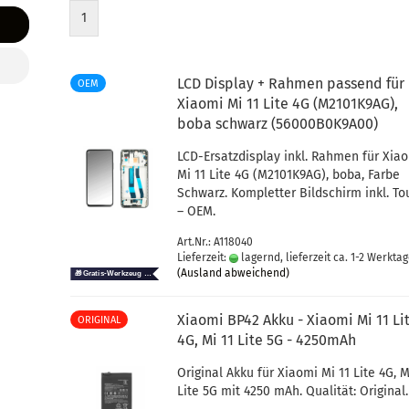
1
LCD Dis­play + Rah­men pas­send für
OEM
Xiao­mi Mi 11 Lite 4G (M2101K9AG),
boba schwarz (56000B0K9A00)
LCD-​Ersatzdisplay inkl. Rah­men für Xiao
Mi 11 Lite 4G (M2101K9AG), boba, Farbe
Schwarz. Kom­plet­ter Bild­schirm inkl. T
– OEM.
Art.Nr.: A118040
Lieferzeit:
lagernd, lieferzeit ca. 1-2 Werkta
(Ausland abweichend)
Xiao­mi BP42 Akku - Xiao­mi Mi 11 Li
ORIGINAL
4G, Mi 11 Lite 5G - 4250mAh
Ori­gi­nal Akku für Xiao­mi Mi 11 Lite 4G, M
Lite 5G mit 4250 mAh. Qua­li­tät: Ori­gi­nal.