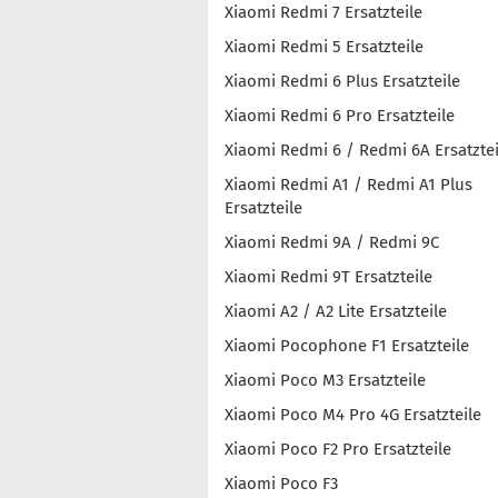
Xiaomi Redmi 7 Ersatzteile
Xiaomi Redmi 5 Ersatzteile
Xiaomi Redmi 6 Plus Ersatzteile
Xiaomi Redmi 6 Pro Ersatzteile
Xiaomi Redmi 6 / Redmi 6A Ersatztei
Xiaomi Redmi A1 / Redmi A1 Plus
Ersatzteile
Xiaomi Redmi 9A / Redmi 9C
Xiaomi Redmi 9T Ersatzteile
Xiaomi A2 / A2 Lite Ersatzteile
Xiaomi Pocophone F1 Ersatzteile
Xiaomi Poco M3 Ersatzteile
Xiaomi Poco M4 Pro 4G Ersatzteile
Xiaomi Poco F2 Pro Ersatzteile
Xiaomi Poco F3