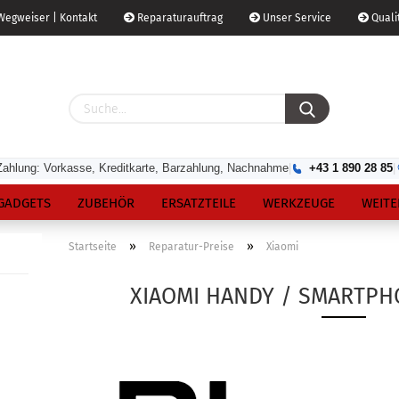
egweiser | Kontakt
Reparaturauftrag
Unser Service
Qualit
Zahlung: Vorkasse, Kreditkarte, Barzahlung, Nachnahme
|
+43 1 890 28 85
|
GADGETS
ZUBEHÖR
ERSATZTEILE
WERKZEUGE
WEITE
»
»
Startseite
Reparatur-Preise
Xiaomi
XIAOMI HANDY / SMARTPH