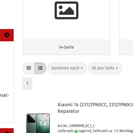
14-Serie
Sortieren nach
20 pro Seite
1
ual-​
Xiao­mi 14 (23127PN0CC, 23127PN0C
Re­pa­ra­tur
Art.Nr.: SX999999_67_1_1
Lieferzeit:
lagernd, lieferzeit ca. 1-2 Werkta