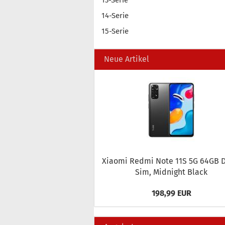
13-Serie
14-Serie
15-Serie
Neue Artikel
Xiao­mi Redmi Note 11S 5G 64GB D
Sim, Mid­night Black
198,99 EUR