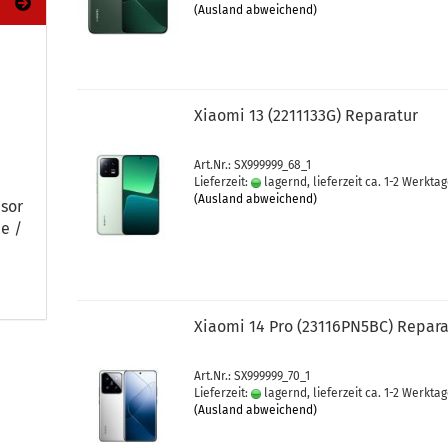
(Ausland abweichend)
Xiao­mi 13 (2211133G) Re­pa­ra­tur
Art.Nr.: SX999999_68_1
Lieferzeit:
lagernd, lieferzeit ca. 1-2 Werkta
(Ausland abweichend)
nsor
be /
Xiao­mi 14 Pro (23116PN5BC) Re­pa­ra
Art.Nr.: SX999999_70_1
Lieferzeit:
lagernd, lieferzeit ca. 1-2 Werkta
(Ausland abweichend)