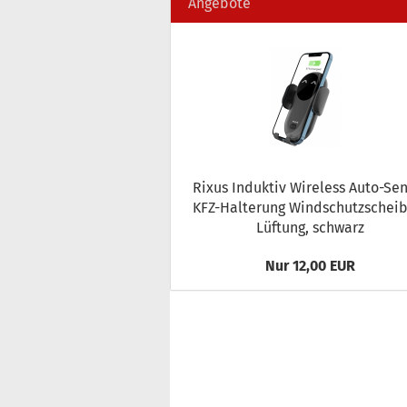
Angebote
Rixus In­duk­tiv Wire­less Auto-​Se
KFZ-​Halterung Wind­schutz­schei­
Lüf­tung, schwarz
Nur 12,00 EUR