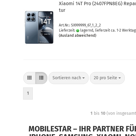
Xiao­mi 14T Pro (2407FPN8EG) Re­pa­
tur
Art.Nr.: SX999999_67_1_2_2
Lieferzeit:
lagernd, lieferzeit ca. 1-2 Werkta
(Ausland abweichend)
Sortieren nach
20 pro Seite
1
1
bis
10
(von insgesam
MOBILESTAR – IHR PARTNER F