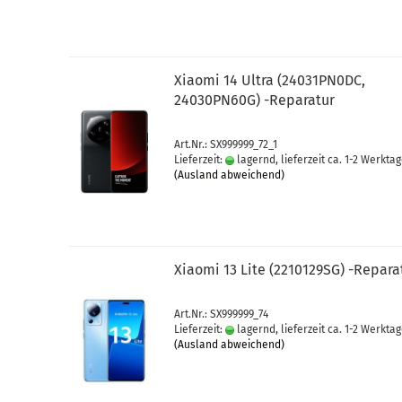
Xiao­mi 14 Ultra (24031PN0DC,
24030PN60G) -​Re­pa­ra­tur
Art.Nr.: SX999999_72_1
Lieferzeit:
lagernd, lieferzeit ca. 1-2 Werkta
(Ausland abweichend)
Xiao­mi 13 Lite (2210129SG) -​Re­pa­ra­
Art.Nr.: SX999999_74
Lieferzeit:
lagernd, lieferzeit ca. 1-2 Werkta
(Ausland abweichend)