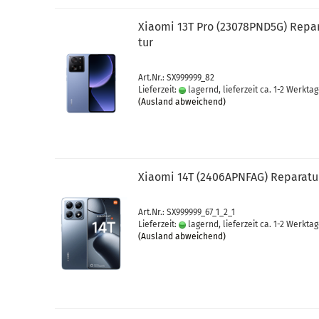
Xiao­mi 13T Pro (23078PND5G) Re­pa­
tur
Art.Nr.: SX999999_82
Lieferzeit:
lagernd, lieferzeit ca. 1-2 Werkta
(Ausland abweichend)
Xiao­mi 14T (2406APNFAG) Re­pa­ra­tu
Art.Nr.: SX999999_67_1_2_1
Lieferzeit:
lagernd, lieferzeit ca. 1-2 Werkta
(Ausland abweichend)