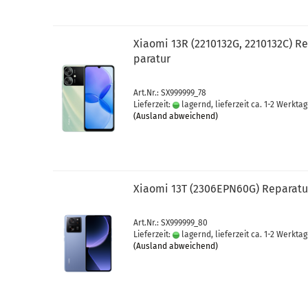
Xiao­mi 13R (2210132G, 2210132C) Re
pa­ra­tur
Art.Nr.: SX999999_78
Lieferzeit:
lagernd, lieferzeit ca. 1-2 Werkta
(Ausland abweichend)
Xiao­mi 13T (2306EPN60G) Re­pa­ra­tu
Art.Nr.: SX999999_80
Lieferzeit:
lagernd, lieferzeit ca. 1-2 Werkta
(Ausland abweichend)