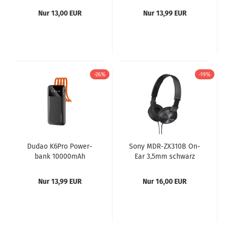
schwarz...
mit USB-C,...
Nur 13,00 EUR
Nur 13,99 EUR
-26%
-19%
Dudao K6Pro Power­
Sony MDR-​ZX310B On-​
bank 10000mAh
Ear 3,5mm schwarz
Schwarz – Uni­ver­sal
Head­set­funk­ti­on
mit USB-C,...
Nur 13,99 EUR
Nur 16,00 EUR