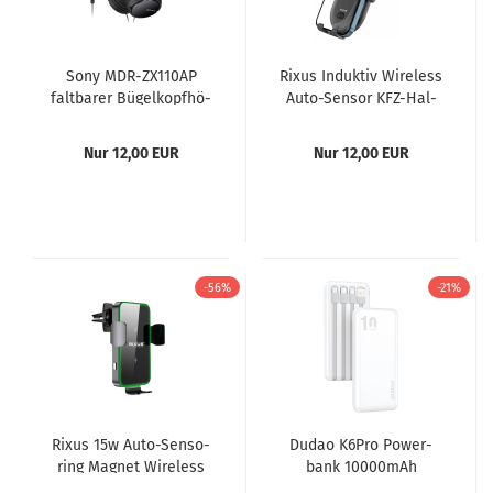
Sony MDR-​ZX110AP
Rixus In­duk­tiv Wire­less
falt­ba­rer Bü­gel­kopf­hö­
Auto-​Sen­sor KFZ-​Hal­
rer mit Head­set­funk­ti­
te­rung Wind­schutz­
on,...
schei­be...
Nur 12,00 EUR
Nur 12,00 EUR
-56%
-21%
Rixus 15w Auto-​Sen­so­
Dudao K6Pro Power­
ring Ma­gnet Wire­less
bank 10000mAh
KFZ-​Hal­te­rung,
Schwarz – Uni­ver­sal