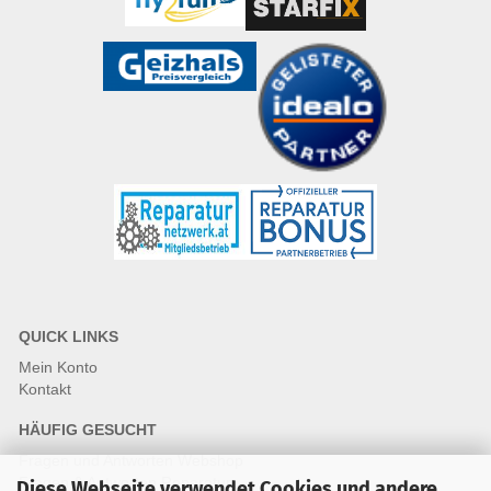
QUICK LINKS
Mein Konto
Kontakt
HÄUFIG GESUCHT
Fragen und Antworten Webshop
Fragen & Antworten Reparatur
Diese Webseite verwendet Cookies und andere