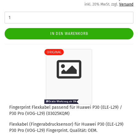
inkl. 20% MwSt. zzgl.
Versand
IN DEN WARENKORB
ORIGINAL
Fin­ger­print Flex­ka­bel pas­send für Hua­wei P30 (ELE-​L29) /
P30 Pro (VOG-​L29) (03025KQM)
Flex­ka­bel (Fin­ger­ab­druck­sen­sor) für Hua­wei P30 (ELE-​L29)
P30 Pro (VOG-​L29) Fin­ger­print. Qua­li­tät: OEM.