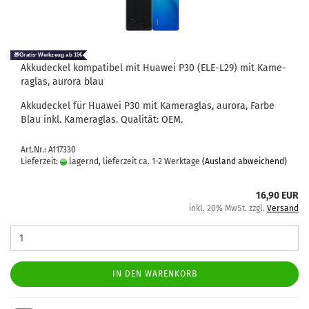
Ak­ku­de­ckel kom­pa­ti­bel mit Hua­wei P30 (ELE-​L29) mit Ka­me­
ra­glas, au­ro­ra blau
Ak­ku­de­ckel für Hua­wei P30 mit Ka­me­ra­glas, au­ro­ra, Farbe
Blau inkl. Ka­me­ra­glas. Qua­li­tät: OEM.
Art.Nr.: A117330
Lieferzeit:
lagernd, lieferzeit ca. 1-2 Werktage
(Ausland abweichend)
16,90 EUR
inkl. 20% MwSt. zzgl.
Versand
IN DEN WARENKORB