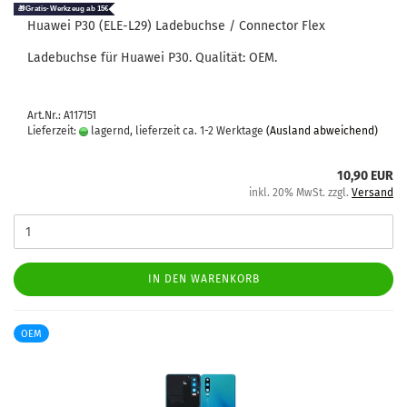
Hua­wei P30 (ELE-​L29) La­de­buch­se / Con­nec­tor Flex
La­de­buch­se für Hua­wei P30. Qua­li­tät: OEM.
Art.Nr.: A117151
Lieferzeit:
lagernd, lieferzeit ca. 1-2 Werktage
(Ausland abweichend)
10,90 EUR
inkl. 20% MwSt. zzgl.
Versand
IN DEN WARENKORB
OEM