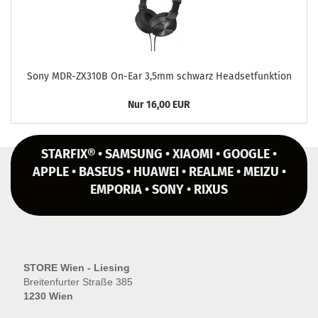
Sony MDR-​ZX310B On-​Ear 3,5mm schwarz Head­set­funk­ti­on
Nur 16,00 EUR
STARFIX® • SAMSUNG • XIAOMI • GOOGLE •
APPLE • BASEUS • HUAWEI • REALME • MEIZU •
EMPORIA • SONY • RIXUS
STORE Wien - Liesing
Breitenfurter Straße 385
1230 Wien