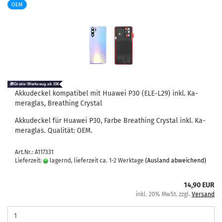
OEM
Ak­ku­de­ckel kom­pa­ti­bel mit Hua­wei P30 (ELE-​L29) inkl. Ka­
me­ra­glas, Breat­hing Crys­tal
Ak­ku­de­ckel für Hua­wei P30, Farbe Breat­hing Crys­tal inkl. Ka­
me­ra­glas. Qua­li­tät: OEM.
Art.Nr.: A117331
Lieferzeit:
lagernd, lieferzeit ca. 1-2 Werktage
(Ausland abweichend)
14,90 EUR
inkl. 20% MwSt. zzgl.
Versand