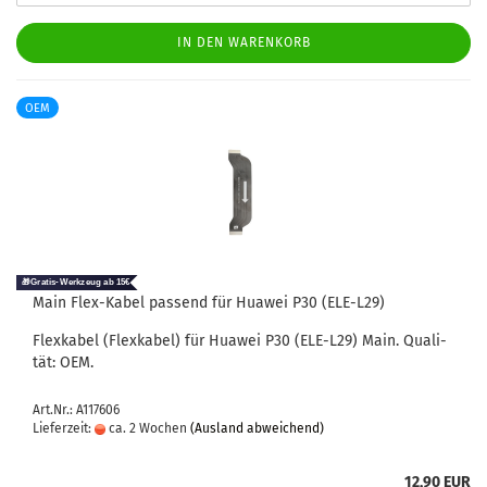
IN DEN WARENKORB
OEM
Main Flex-​Kabel pas­send für Hua­wei P30 (ELE-​L29)
Flex­ka­bel (Flex­ka­bel) für Hua­wei P30 (ELE-​L29) Main. Qua­li­
tät: OEM.
Art.Nr.: A117606
Lieferzeit:
ca. 2 Wochen
(Ausland abweichend)
12,90 EUR