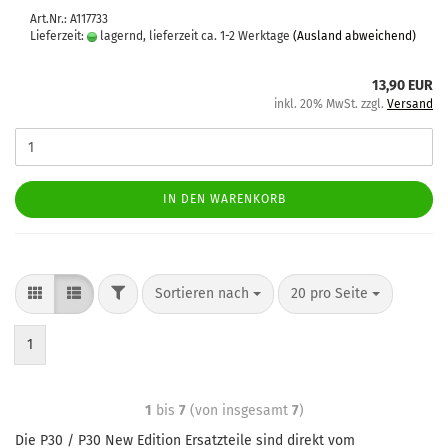
Art.Nr.: A117733
Lieferzeit:
lagernd, lieferzeit ca. 1-2 Werktage
(Ausland abweichend)
13,90 EUR
inkl. 20% MwSt. zzgl.
Versand
IN DEN WARENKORB
Sortieren nach
20 pro Seite
1
1
bis
7
(von insgesamt
7
)
Die P30 / P30 New Edition Ersatzteile sind direkt vom