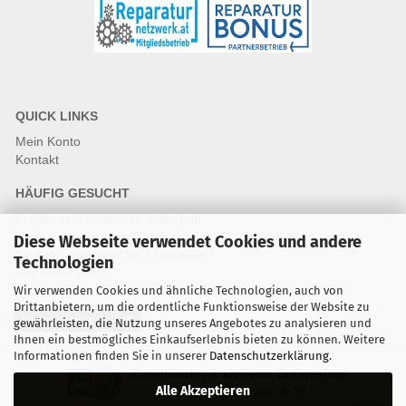
QUICK LINKS
Mein Konto
Kontakt
HÄUFIG GESUCHT
Fragen und Antworten Webshop
Fragen & Antworten Reparatur
Diese Webseite verwendet Cookies und andere
Qualitätsstandards für Ersatzteile
Technologien
Reparaturablauf
Wir verwenden Cookies und ähnliche Technologien, auch von
Drittanbietern, um die ordentliche Funktionsweise der Website zu
Vertrag widerrufen
gewährleisten, die Nutzung unseres Angebotes zu analysieren und
Ihnen ein bestmögliches Einkaufserlebnis bieten zu können. Weitere
Informationen finden Sie in unserer
Datenschutzerklärung
.
Zertifizierter & sicherer Onlineshop
Alle Akzeptieren
Kostenloser Versand ab 30 €