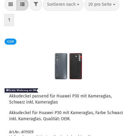
Sortieren nach
20 pro Seite
1
OEM
Ak­ku­de­ckel pas­send für Hua­wei P30 mit Ka­me­ra­glas,
Schwarz inkl. Ka­me­ra­glas
Ak­ku­de­ckel für Hua­wei P30 mit Ka­me­ra­glas, Farbe Schwarz
inkl. Ka­me­ra­glas. Qua­li­tät: OEM.
Art.Nr.: A115929