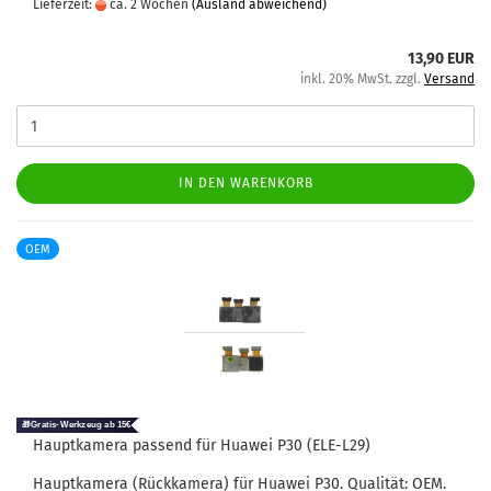
Lieferzeit:
ca. 2 Wochen
(Ausland abweichend)
13,90 EUR
inkl. 20% MwSt. zzgl.
Versand
IN DEN WARENKORB
OEM
Haupt­ka­me­ra pas­send für Hua­wei P30 (ELE-​L29)
Haupt­ka­me­ra (Rück­ka­me­ra) für Hua­wei P30. Qua­li­tät: OEM.