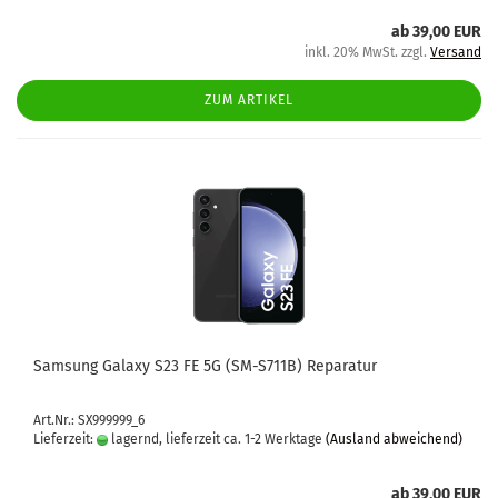
ab 39,00 EUR
inkl. 20% MwSt. zzgl.
Versand
ZUM ARTIKEL
Sam­sung Ga­la­xy S23 FE 5G (SM-​S711B) Re­pa­ra­tur
Art.Nr.: SX999999_6
Lieferzeit:
lagernd, lieferzeit ca. 1-2 Werktage
(Ausland abweichend)
ab 39,00 EUR