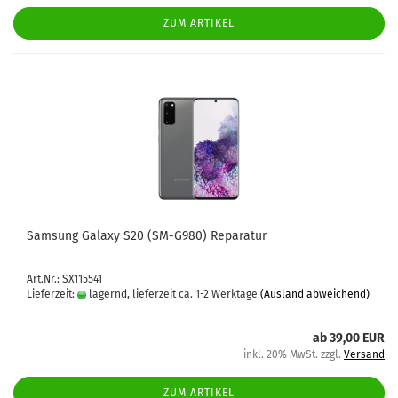
ZUM ARTIKEL
Sam­sung Ga­la­xy S20 (SM-​G980) Re­pa­ra­tur
Art.Nr.: SX115541
Lieferzeit:
lagernd, lieferzeit ca. 1-2 Werktage
(Ausland abweichend)
ab 39,00 EUR
inkl. 20% MwSt. zzgl.
Versand
ZUM ARTIKEL