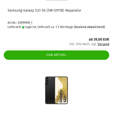
Sam­sung Ga­la­xy S23 5G (SM-​S911B) Re­pa­ra­tur
Art.Nr.: SX999999_1
Lieferzeit:
lagernd, lieferzeit ca. 1-2 Werktage
(Ausland abweichend)
ab 39,00 EUR
inkl. 20% MwSt. zzgl.
Versand
ZUM ARTIKEL