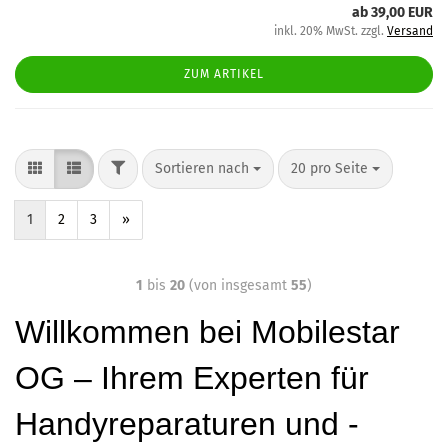
ab 39,00 EUR
inkl. 20% MwSt. zzgl.
Versand
ZUM ARTIKEL
Sortieren nach
20 pro Seite
1
2
3
»
1
bis
20
(von insgesamt
55
)
Willkommen bei Mobilestar
OG – Ihrem Experten für
Handyreparaturen und -