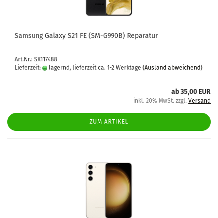
Sam­sung Ga­la­xy S21 FE (SM-​G990B) Re­pa­ra­tur
Art.Nr.: SX117488
Lieferzeit:
lagernd, lieferzeit ca. 1-2 Werktage
(Ausland abweichend)
ab 35,00 EUR
inkl. 20% MwSt. zzgl.
Versand
ZUM ARTIKEL