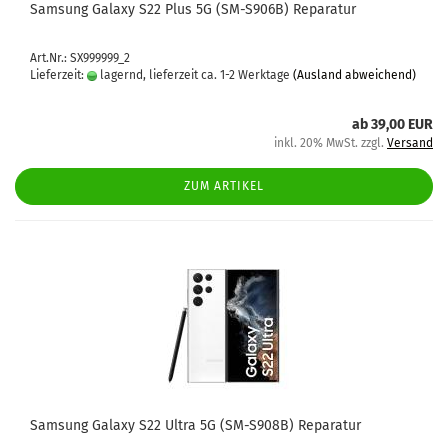
Sam­sung Ga­la­xy S22 Plus 5G (SM-​S906B) Re­pa­ra­tur
Art.Nr.: SX999999_2
Lieferzeit:
lagernd, lieferzeit ca. 1-2 Werktage
(Ausland abweichend)
ab 39,00 EUR
inkl. 20% MwSt. zzgl.
Versand
ZUM ARTIKEL
Sam­sung Ga­la­xy S22 Ultra 5G (SM-​S908B) Re­pa­ra­tur