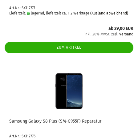
Art.Nr.: SX112777
Lieferzeit:
lagernd, lieferzeit ca. 1-2 Werktage
(Ausland abweichend)
ab 29,00 EUR
inkl. 20% MwSt. zzgl.
Versand
ZUM ARTIKEL
Sam­sung Ga­la­xy S8 Plus (SM-​G955F) Re­pa­ra­tur
Art.Nr.: SX112776