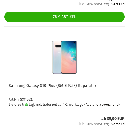
inkl. 20% MwSt. zzgl.
Versand
ZUM ARTIKEL
Sam­sung Ga­la­xy S10 Plus (SM-​G975F) Re­pa­ra­tur
Art.Nr.: SX115527
Lieferzeit:
lagernd, lieferzeit ca. 1-2 Werktage
(Ausland abweichend)
ab 39,00 EUR
inkl. 20% MwSt. zzgl.
Versand