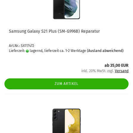
Sam­sung Ga­la­xy S21 Plus (SM-​G996B) Re­pa­ra­tur
Art.Nr.: SX117472
Lieferzeit:
lagernd, lieferzeit ca. 1-2 Werktage
(Ausland abweichend)
ab 35,00 EUR
inkl. 20% MwSt. zzgl.
Versand
ZUM ARTIKEL