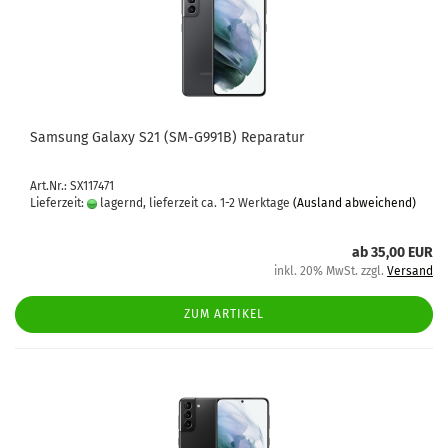
Sam­sung Ga­la­xy S21 (SM-​G991B) Re­pa­ra­tur
Art.Nr.: SX117471
Lieferzeit:
lagernd, lieferzeit ca. 1-2 Werktage
(Ausland abweichend)
ab 35,00 EUR
inkl. 20% MwSt. zzgl.
Versand
ZUM ARTIKEL