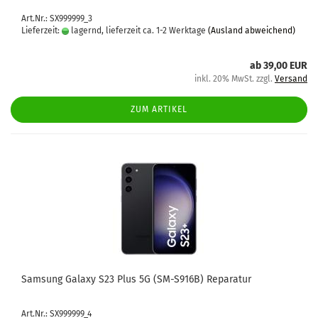
Art.Nr.: SX999999_3
Lieferzeit:
lagernd, lieferzeit ca. 1-2 Werktage
(Ausland abweichend)
ab 39,00 EUR
inkl. 20% MwSt. zzgl.
Versand
ZUM ARTIKEL
Sam­sung Ga­la­xy S23 Plus 5G (SM-​S916B) Re­pa­ra­tur
Art.Nr.: SX999999_4