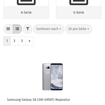
A-Serie
S-Serie
Sortieren nach
20 pro Seite
1
2
3
»
Sam­sung Ga­la­xy S8 (SM-​G950F) Re­pa­ra­tur