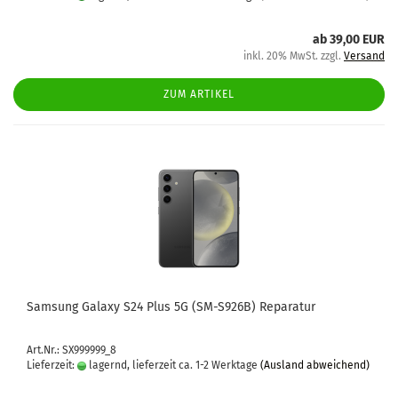
ab 39,00 EUR
inkl. 20% MwSt. zzgl.
Versand
ZUM ARTIKEL
Sam­sung Ga­la­xy S24 Plus 5G (SM-​S926B) Re­pa­ra­tur
Art.Nr.: SX999999_8
Lieferzeit:
lagernd, lieferzeit ca. 1-2 Werktage
(Ausland abweichend)