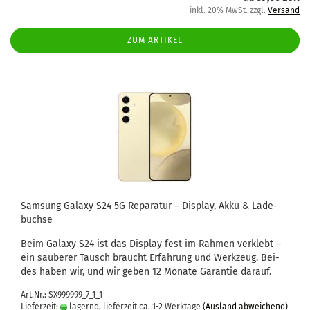
inkl. 20% MwSt. zzgl.
Versand
ZUM ARTIKEL
Sam­sung Ga­la­xy S24 5G Re­pa­ra­tur – Dis­play, Akku & La­de­
buch­se
Beim Ga­la­xy S24 ist das Dis­play fest im Rah­men ver­klebt –
ein sau­be­rer Tausch braucht Er­fah­rung und Werk­zeug. Bei­
des haben wir, und wir geben 12 Mo­na­te Ga­ran­tie dar­auf.
Art.Nr.: SX999999_7_1_1
Lieferzeit:
lagernd, lieferzeit ca. 1-2 Werktage
(Ausland abweichend)