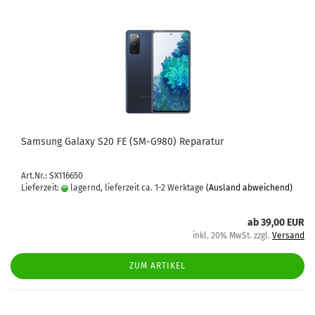
Sam­sung Ga­la­xy S20 FE (SM-​G980) Re­pa­ra­tur
Art.Nr.: SX116650
Lieferzeit:
lagernd, lieferzeit ca. 1-2 Werktage
(Ausland abweichend)
ab 39,00 EUR
inkl. 20% MwSt. zzgl.
Versand
ZUM ARTIKEL