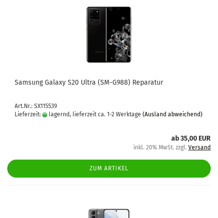
Sam­sung Ga­la­xy S20 Ultra (SM-​G988) Re­pa­ra­tur
Art.Nr.: SX115539
Lieferzeit:
lagernd, lieferzeit ca. 1-2 Werktage
(Ausland abweichend)
ab 35,00 EUR
inkl. 20% MwSt. zzgl.
Versand
ZUM ARTIKEL