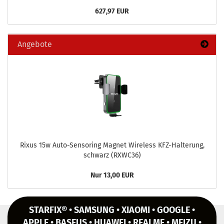
627,97 EUR
Angebote
Rixus 15w Auto-​Sensoring Ma­gnet Wire­less KFZ-​Halterung,
schwarz (RXWC36)
Nur 13,00 EUR
STARFIX® • SAMSUNG • XIAOMI • GOOGLE •
APPLE • BASEUS • HUAWEI • REALME • MEIZU •