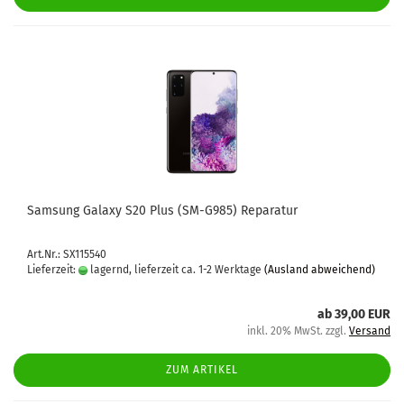
Sam­sung Ga­la­xy S20 Plus (SM-​G985) Re­pa­ra­tur
Art.Nr.: SX115540
Lieferzeit:
lagernd, lieferzeit ca. 1-2 Werktage
(Ausland abweichend)
ab 39,00 EUR
inkl. 20% MwSt. zzgl.
Versand
ZUM ARTIKEL