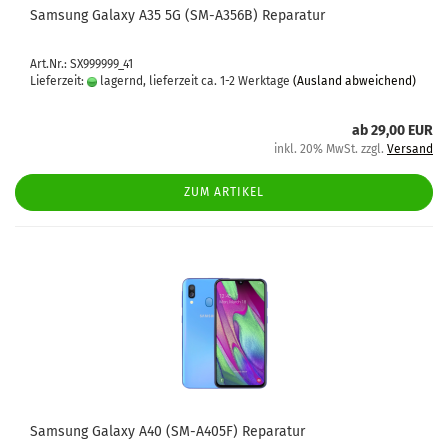
Sam­sung Ga­la­xy A35 5G (SM-​A356B) Re­pa­ra­tur
Art.Nr.: SX999999_41
Lieferzeit:
lagernd, lieferzeit ca. 1-2 Werktage
(Ausland abweichend)
ab 29,00 EUR
inkl. 20% MwSt. zzgl.
Versand
ZUM ARTIKEL
Sam­sung Ga­la­xy A40 (SM-​A405F) Re­pa­ra­tur