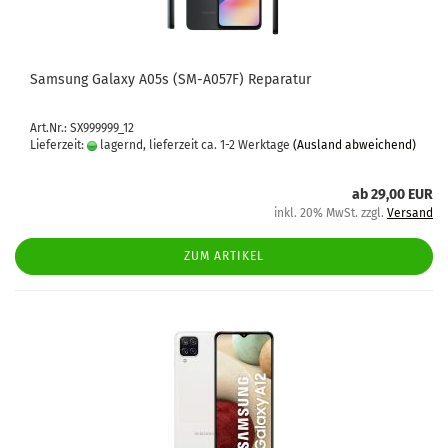
Sam­sung Ga­la­xy A05s (SM-​A057F) Re­pa­ra­tur
Art.Nr.: SX999999_12
Lieferzeit:
lagernd, lieferzeit ca. 1-2 Werktage
(Ausland abweichend)
ab 29,00 EUR
inkl. 20% MwSt. zzgl.
Versand
ZUM ARTIKEL