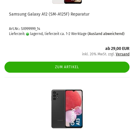
Sam­sung Ga­la­xy A12 (SM-​A125F) Re­pa­ra­tur
Art.Nr.: SX999999_14
Lieferzeit:
lagernd, lieferzeit ca. 1-2 Werktage
(Ausland abweichend)
ab 29,00 EUR
inkl. 20% MwSt. zzgl.
Versand
ZUM ARTIKEL