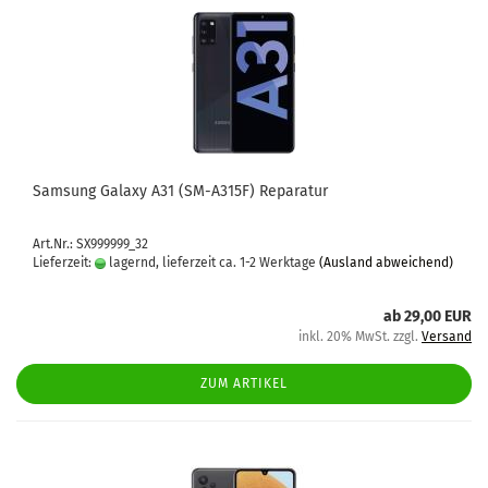
Sam­sung Ga­la­xy A31 (SM-​A315F) Re­pa­ra­tur
Art.Nr.: SX999999_32
Lieferzeit:
lagernd, lieferzeit ca. 1-2 Werktage
(Ausland abweichend)
ab 29,00 EUR
inkl. 20% MwSt. zzgl.
Versand
ZUM ARTIKEL