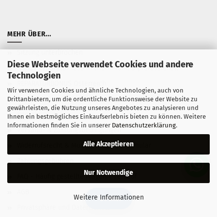
MEHR ÜBER...
Sitzung unterbrochen
Diese Webseite verwendet Cookies und andere
Handy Reparatur 1230 in Wien - flink & professionell
Technologien
REPARATURBONUS Österreich
Wir verwenden Cookies und ähnliche Technologien, auch von
Impressum
Drittanbietern, um die ordentliche Funktionsweise der Website zu
gewährleisten, die Nutzung unseres Angebotes zu analysieren und
Kontakt
Ihnen ein bestmögliches Einkaufserlebnis bieten zu können. Weitere
Informationen finden Sie in unserer
Datenschutzerklärung
.
Versand- & Zahlungsbedingungen
Alle Akzeptieren
Widerrufsrecht & Muster-Widerrufsformular
Zahlungsgebühren
Nur Notwendige
FAQ - Häufig gestellte Fragen - Verkauf
AGB
Weitere Informationen
🔍 Filter
Privatsphäre und Datenschutz