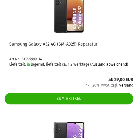
Sam­sung Ga­la­xy A32 4G (SM-​A325) Re­pa­ra­tur
Art.Nr.: SX999999_34
Lieferzeit:
lagernd, lieferzeit ca. 1-2 Werktage
(Ausland abweichend)
ab 29,00 EUR
inkl. 20% MwSt. zzgl.
Versand
ZUM ARTIKEL