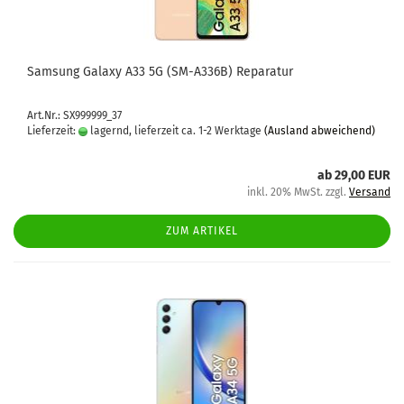
Sam­sung Ga­la­xy A33 5G (SM-​A336B) Re­pa­ra­tur
Art.Nr.: SX999999_37
Lieferzeit:
lagernd, lieferzeit ca. 1-2 Werktage
(Ausland abweichend)
ab 29,00 EUR
inkl. 20% MwSt. zzgl.
Versand
ZUM ARTIKEL