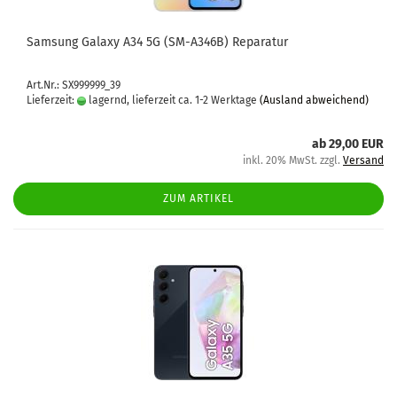
Sam­sung Ga­la­xy A34 5G (SM-​A346B) Re­pa­ra­tur
Art.Nr.: SX999999_39
Lieferzeit:
lagernd, lieferzeit ca. 1-2 Werktage
(Ausland abweichend)
ab 29,00 EUR
inkl. 20% MwSt. zzgl.
Versand
ZUM ARTIKEL