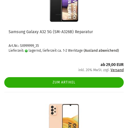
Sam­sung Ga­la­xy A32 5G (SM-​A326B) Re­pa­ra­tur
Art.Nr.: SX999999_35
Lieferzeit:
lagernd, lieferzeit ca. 1-2 Werktage
(Ausland abweichend)
ab 29,00 EUR
inkl. 20% MwSt. zzgl.
Versand
ZUM ARTIKEL