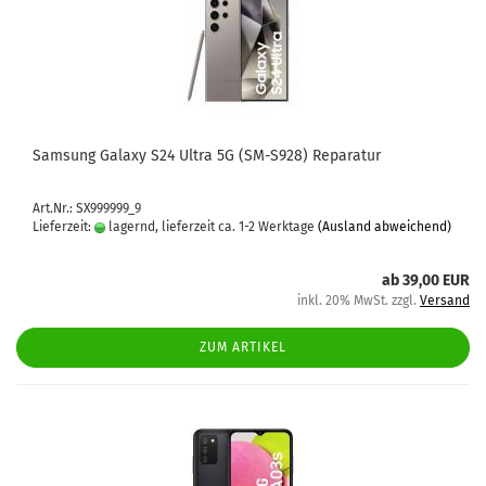
Sam­sung Ga­la­xy S24 Ultra 5G (SM-​S928) Re­pa­ra­tur
Art.Nr.: SX999999_9
Lieferzeit:
lagernd, lieferzeit ca. 1-2 Werktage
(Ausland abweichend)
ab 39,00 EUR
inkl. 20% MwSt. zzgl.
Versand
ZUM ARTIKEL