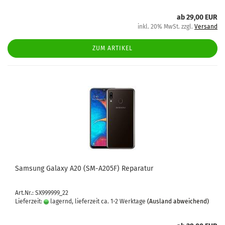
ab 29,00 EUR
inkl. 20% MwSt. zzgl.
Versand
ZUM ARTIKEL
Sam­sung Ga­la­xy A20 (SM-​A205F) Re­pa­ra­tur
Art.Nr.: SX999999_22
Lieferzeit:
lagernd, lieferzeit ca. 1-2 Werktage
(Ausland abweichend)