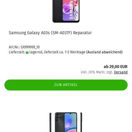
Sam­sung Ga­la­xy A03s (SM-​A037F) Re­pa­ra­tur
Art.Nr.: SX999999_10
Lieferzeit:
lagernd, lieferzeit ca. 1-2 Werktage
(Ausland abweichend)
ab 29,00 EUR
inkl. 20% MwSt. zzgl.
Versand
ZUM ARTIKEL