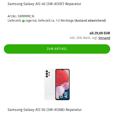
Sam­sung Ga­la­xy A13 4G (SM-​A135F) Re­pa­ra­tur
Art.Nr.: SX999999_16
Lieferzeit:
lagernd, lieferzeit ca. 1-2 Werktage
(Ausland abweichend)
ab 29,00 EUR
inkl. 20% MwSt. zzgl.
Versand
ZUM ARTIKEL
Sam­sung Ga­la­xy A13 5G (SM-​A136B) Re­pa­ra­tur