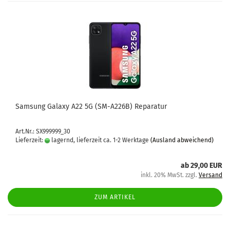
Sam­sung Ga­la­xy A22 5G (SM-​A226B) Re­pa­ra­tur
Art.Nr.: SX999999_30
Lieferzeit:
lagernd, lieferzeit ca. 1-2 Werktage
(Ausland abweichend)
ab 29,00 EUR
inkl. 20% MwSt. zzgl.
Versand
ZUM ARTIKEL