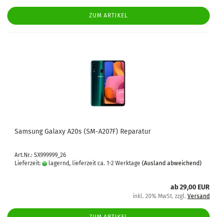
ZUM ARTIKEL
Sam­sung Ga­la­xy A20s (SM-​A207F) Re­pa­ra­tur
Art.Nr.: SX999999_26
Lieferzeit:
lagernd, lieferzeit ca. 1-2 Werktage
(Ausland abweichend)
ab 29,00 EUR
inkl. 20% MwSt. zzgl.
Versand