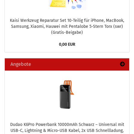
Kaisi Werk­zeug Re­pa­ra­tur Set 10-​Teilig für iPho­ne, MacBook,
Sam­sung, Xiao­mi, Hau­wei mit Pen­talo­be 5-​Stern Torx (swr)
(Gratis-​Beigabe)
0,00 EUR
Angebote
Dudao K6Pro Power­bank 10000mAh Schwarz – Uni­ver­sal mit
USB-C, Light­ning & Micro-​USB Kabel, 2x USB Schnell­la­dung,