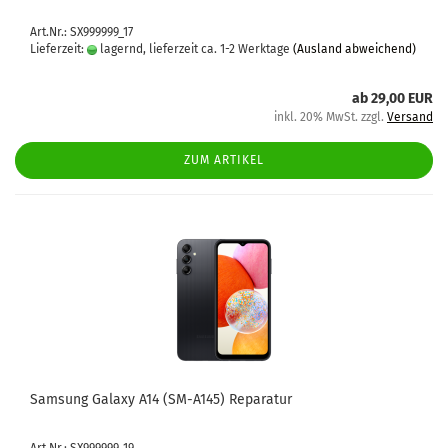
Art.Nr.: SX999999_17
Lieferzeit:
lagernd, lieferzeit ca. 1-2 Werktage
(Ausland abweichend)
ab 29,00 EUR
inkl. 20% MwSt. zzgl.
Versand
ZUM ARTIKEL
Sam­sung Ga­la­xy A14 (SM-​A145) Re­pa­ra­tur