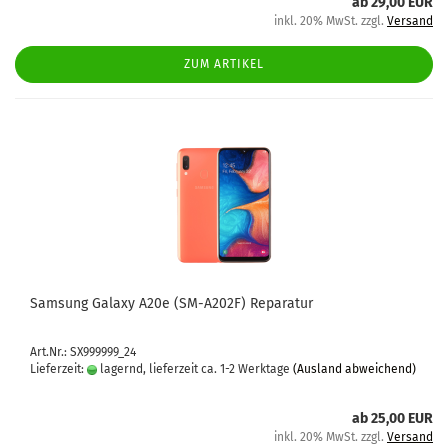
ab 29,00 EUR
inkl. 20% MwSt. zzgl.
Versand
ZUM ARTIKEL
Sam­sung Ga­la­xy A20e (SM-​A202F) Re­pa­ra­tur
Art.Nr.: SX999999_24
Lieferzeit:
lagernd, lieferzeit ca. 1-2 Werktage
(Ausland abweichend)
ab 25,00 EUR
inkl. 20% MwSt. zzgl.
Versand