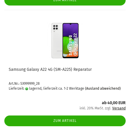
ZUM ARTIKEL
Sam­sung Ga­la­xy A22 4G (SM-​A225) Re­pa­ra­tur
Art.Nr.: SX999999_28
Lieferzeit:
lagernd, lieferzeit ca. 1-2 Werktage
(Ausland abweichend)
ab 40,00 EUR
inkl. 20% MwSt. zzgl.
Versand
ZUM ARTIKEL