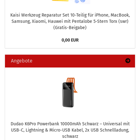
Kaisi Werk­zeug Re­pa­ra­tur Set 10-​Teilig für iPho­ne, MacBook,
Sam­sung, Xiao­mi, Hau­wei mit Pen­talo­be 5-​Stern Torx (swr)
(Gratis-​Beigabe)
0,00 EUR
Angebote
Dudao K6Pro Power­bank 10000mAh Schwarz – Uni­ver­sal mit
USB-C, Light­ning & Micro-​USB Kabel, 2x USB Schnell­la­dung,
schwarz