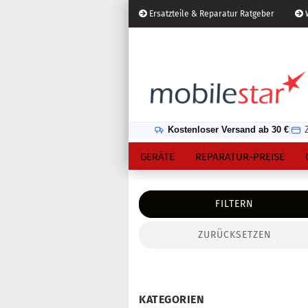
Ersatzteile & Reparatur Ratgeber
W
Österreich
Kundenlogin
Lieferland
Kostenloser Versand ab 30 €
|
GERÄTE
REPARATUR-PREISE
FILTERN
ZURÜCKSETZEN
Konto erstellen
Passwort vergessen?
KATEGORIEN