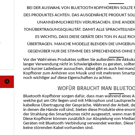
BEI DER AUSWAHL VON BLUETOOTH KOPFHÖRERN SOLLTE
DES PRODUKTES ACHTEN. DAS AUSGEWÄHLTE PRODUKT SOLLT
UNANNEHMLICHKEITEN VERURSACHEN. EINE ANDERE 
TONÜBERTRAGUNGSQUALITÄT. DAMIT ALLE SPRACHTEILNE
ES WICHTIG, DASS DIESE GERÄTE DEN TON IN ALLE RI
m
ÜBERTRAGEN. MANCHE MODELLE BLENDEN DIE UMGEBUN
GEGENÜBER NUR DIE STIMME DES SPRECHENDENS OHNE
Vor der Wahl eines Produktes sollten Sie außerdem die Akku
langer Verwendung nicht in Schwierigkeiten zu geraten, sollte
und kurzer Ladedauer aussuchen, dabei gibt es auch bei manc
Kopfhörer zum Anhören von Musik und mit mehreren Smartph
noch wichtiger auf diese Eigenschaften zu achten.
WOFÜR BRAUCHT MAN BLUETOO
Bluetooth Kopfhörer sorgen dafür, dass man während eines Anr
welche gut am Ohr liegen und mit Mikrophon und Lautsprecher
kabellose Übertragung der Gespräche. Während der Arbeit, d
in denen die Hände voll sind, bieten diese Produkte eine enorm
der Strahlung des Smartphones nicht ausgesetzt, wenn man 
Diese Kopfhörer können zusätzlich zur Abspielung von Medi
Geräten mit Bluetooth-Verbindung verwendet werden. Diese 
keine störenden Kabel vorhanden sind.