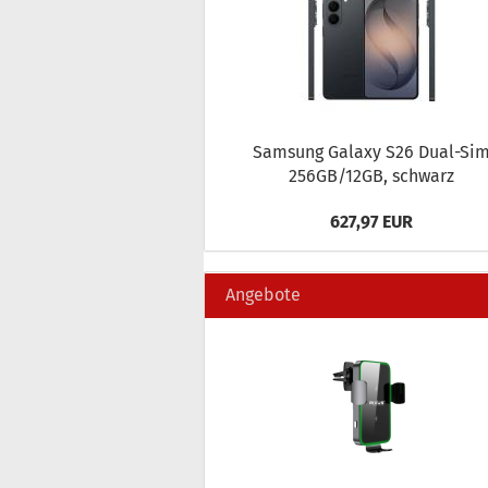
Sam­sung Ga­la­xy S26 Dual-​Si
256GB/12GB, schwarz
627,97 EUR
Angebote