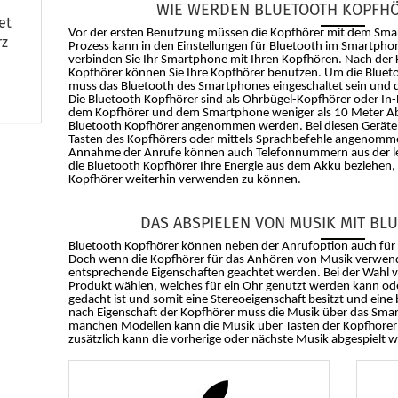
WIE WERDEN BLUETOOTH KOPFH
et
Vor der ersten Benutzung müssen die Kopfhörer mit dem Sma
rz
Prozess kann in den Einstellungen für Bluetooth im Smartph
verbinden Sie Ihr Smartphone mit Ihren Kopfhören. Nach de
Kopfhörer können Sie Ihre Kopfhörer benutzen. Um die Blue
muss das Bluetooth des Smartphones eingeschaltet sein und 
Die Bluetooth Kopfhörer sind als Ohrbügel-Kopfhörer oder In-
dem Kopfhörer und dem Smartphone weniger als 10 Meter Abst
Bluetooth Kopfhörer angenommen werden. Bei diesen Gerät
Tasten des Kopfhörers oder mittels Sprachbefehle angenomm
Annahme der Anrufe können auch Telefonnummern aus der le
die Bluetooth Kopfhörer Ihre Energie aus dem Akku beziehen,
Kopfhörer weiterhin verwenden zu können.
DAS ABSPIELEN VON MUSIK MIT B
Bluetooth Kopfhörer können neben der Anrufoption auch für
Doch wenn die Kopfhörer für das Anhören von Musik verwend
entsprechende Eigenschaften geachtet werden. Bei der Wahl 
Produkt wählen, welches für ein Ohr genutzt werden kann ode
gedacht ist und somit eine Stereoeigenschaft besitzt und eine
nach Eigenschaft der Kopfhörer muss die Musik über das Sma
manchen Modellen kann die Musik über Tasten der Kopfhörer
zusätzlich kann die vorherige oder nächste Musik abgespielt 