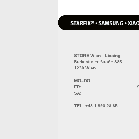
STARFIX® • SAMSUNG • XIAO
STORE Wien - Liesing
Breitenfurter Straße 385
1230 Wien
MO–DO:
FR:
9
SA:
TEL:
+43 1 890 28 85