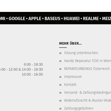
MI • GOOGLE • APPLE • BASEUS • HUAWEI • REALME • MEIZ
MEHR ÜBER...
Sitzung unterbrochen
Handy Reparatur 1230 in Wien 
9:00 - 18:30
REPARATURBONUS Österreich
:00 - 12:00 & 14:00 - 18:30
10:00 - 16:00
Impressum
Kontakt
Versand- & Zahlungsbedingu
Widerrufsrecht & Muster-Wid
Zahlungsgebühren