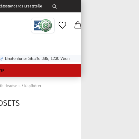
ätsstandards Ersatzteile
Breitenfurter Straße 385, 1230 Wien
RE
th Headsets / Kopfhörer
DSETS