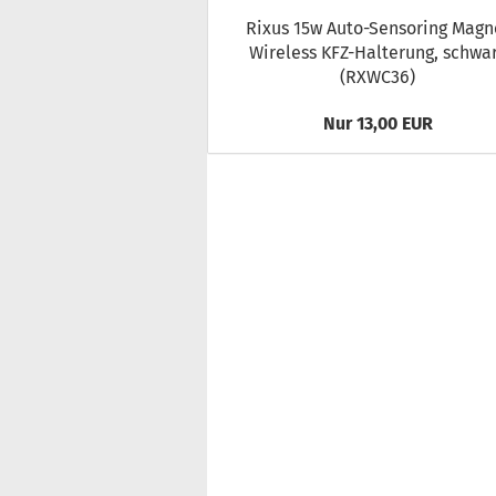
Rixus 15w Auto-​Sensoring Ma­gn
Wire­less KFZ-​Halterung, schwa
(RXWC36)
Nur 13,00 EUR