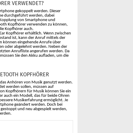
ÖRER VERWENDET?
rtphone gekoppelt werden. Dieser
one durchgeführt werden, dabei
r Kopplung von Smartphone und
tooth Kopfhörer verwenden zu können,
die Kopfhörer auch.
Ear Kopfhörer erhältlich. Wenn zwischen
and ist, kann der Anruf mittels der
en können eingehende Anrufe über
en oder abgelehnt werden. Neben der
tzten Anrufliste angerufen werden. Da
 müssen Sie den Akku aufladen, um die
LUETOOTH KOPFHÖRER
 das Anhören von Musik genutzt werden.
et werden sollen, müssen auf
von Kopfhörern für Musik können Sie ein
r auch ein Modell, das für beide Ohren
 bessere Musikerfahrung ermöglicht. Je
rtphone geändert werden. Doch bei
 gestoppt und neu abgespielt werden,
werden.