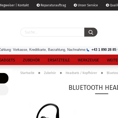
egweiser | Kontakt
Reparaturauftrag
Unser Service
Qualit
Zahlung: Vorkasse, Kreditkarte, Barzahlung, Nachnahme
|
+43 1 890 28 85
|
GADGETS
ZUBEHÖR
ERSATZTEILE
WERKZEUGE
WEITE
»
»
»
Startseite
Zubehör
Headsets / Kopfhörer
Bluetoo
BLUETOOTH HEA