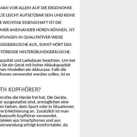
 MAN VOR ALLEM AUF DIE ERGONOMIE
E LEICHT AUFSETZBAR SEIN UND KEINE
WICHTIGE EIGENSCHAFT IST DIE
HMER ANEINANDER HÖREN KÖNNEN, IST
CHTUNGEN IN QUALITATIVER WEISE
GSGERÄUSCHE AUS, SOMIT HÖRT DAS
 STÖRENDE HINTERGRUNDGERÄUSCHE.
kapazität und Ladedauer beachten. Um bei
n Sie ein Gerät mit hoher Akkukapazität
hen Modellen ein Akkucase. Falls die
ones verwendet werden sollen, ist es
TH KOPFHÖRER?
ufes die Hände frei hat. Die Geräte,
 ausgestattet sind, ermöglichen eine
em Gehen, dem Sport oder in Situationen
e Erleichterung an. Zusätzlich ist man
Bluetooth Kopfhörer verwendet.
adateien aus Smartphones und aus
Verwendung erfolgt komfortabler, da