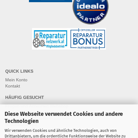
QUICK LINKS
Mein Konto
Kontakt
HÄUFIG GESUCHT
Fragen und Antworten Webshop
Fragen & Antworten Reparatur
Diese Webseite verwendet Cookies und andere
Qualitätsstandards für Ersatzteile
Technologien
Reparaturablauf
Wir verwenden Cookies und ähnliche Technologien, auch von
Drittanbietern, um die ordentliche Funktionsweise der Website zu