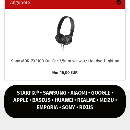
Angebote
Sony MDR-​ZX310B On-​Ear 3,5mm schwarz Head­set­funk­ti­on
Nur 16,00 EUR
STARFIX® • SAMSUNG • XIAOMI • GOOGLE •
APPLE • BASEUS • HUAWEI • REALME • MEIZU •
EMPORIA • SONY • RIXUS