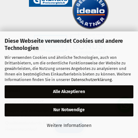
Diese Webseite verwendet Cookies und andere
Technologien
Wir verwenden Cookies und ähnliche Technologien, auch von
Drittanbietern, um die ordentliche Funktionsweise der Website zu
gewährleisten, die Nutzung unseres Angebotes zu analysieren und
Ihnen ein bestmögliches Einkaufserlebnis bieten zu können. Weitere
QUICK LINKS
Informationen finden Sie in unserer
Datenschutzerklärung
.
Mein Konto
Kontakt
Alle Akzeptieren
HÄUFIG GESUCHT
Nur Notwendige
Fragen und Antworten Webshop
Fragen & Antworten Reparatur
Qualitätsstandards für Ersatzteile
Weitere Informationen
🔍 Filter
Reparaturablauf