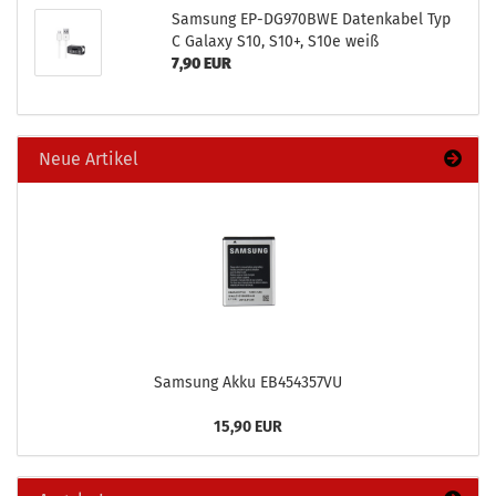
Sam­sung EP-​DG970BWE Da­ten­ka­bel Typ
C Ga­la­xy S10, S10+, S10e weiß
7,90 EUR
Neue Artikel
Sam­sung Akku EB454357VU
15,90 EUR