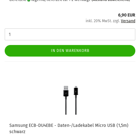
6,90 EUR
inkl. 20% MwSt. zzgl.
Versand
IN DEN WARENKORB
Sam­sung ECB-​DU4EBE - Daten-​​/La­de­ka­bel Micro USB (1,5m)
schwarz