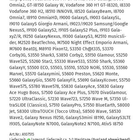
Omnia2, GT-​I8150 Ga­la­xy W, Vo­da­fone 360 H1 GT-​I8320, I8330
Vo­da­fone 360 H2, I8510 INNOV8, I8520 Ga­la­xy­Beam, I8700
Omnia7, I8910 Om­niaHD, I9000 Ga­la­xyS, I9003 Ga­la­xySL,
I9010 Ga­la­xyS Gi­or­gio Ar­ma­ni, I9023/I9020 Sam­sung/Goog­le
Ne­xusS, I9100 GalaxyS2, I9105 GalaxyS2 Plus, I9103 Ga­la­
xyZ/R, I9250 Ga­la­xyNe­xus, I9300 GalaxyS3, M2510 mu­sics­li­
der, M2520 Be­atTech­no, M7500 Night Ef­fect Em­po­rio Ar­ma­ni,
M7600 BeatDJ, M8910 Pixon12, S3350 Ch@t335, S3370
Corby3G, S3550 Shark3, S3850 Corby2, S5150 Gla­mour, S5250
Wave525, S5260 Star2, S5330 Wave533, S5350 Shark, S5360
Ga­la­xyY, S5500 ECO, S5503, S5510, S5520 NORi, S5530, S5560
Mar­vel, S5570 Ga­la­xy­mi­ni, S5600 Pres­ton, S5620 Monte,
S5660 Ga­la­xy­Gio, S5670 Ga­la­xy­Fit, S5690 Ga­la­xyX­co­ver, S5750
Wave575, S5780 Wave578, S5830 Ga­la­x­yAce, S5830 Ga­la­xy
Ace Hugo Boss, S7500 Ga­la­xy Ace Plus, S7070 DivaG­la­mour,
S7220 Ul­tra­Clas­sic, S7230 Wave723, S7250 Wave M, S7350 Ul­
traS­LI­DE (Clas­si­co), S7510 Ga­la­xy­Pro, S7550 BlueE­arth, S8000
Jet, S8300 Ul­tra­TOUCH (Tocco Ultra), S8500 Wave, S8530
Wave2, Ga­la­xy Nexus I9250, GalaxyS3mini I8190, GalaxyS3LTE
I9305, Ga­la­xyNote N7000, GalaxyNote2 N7100, AtivS I8750
Art.Nr.: A107515
Lieferzeit:
lagernd, lieferzeit ca. 1-2 Werktage
(Ausland abweichend)