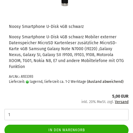
Noosy Smart­pho­ne U-​Disk 4GB schwarz
Noosy Smart­pho­ne U-​Disk 4GB schwarz Mo­bi­ler ex­ter­ner
Da­ten­spei­cher Mi­croSD Kar­ten­le­ser zu­sätz­li­che MicroSD-​
Karte 4GB Sam­sung Ga­la­xy Note N7000 (I9220) ,Ga­la­xy
Nexus, Ga­la­xy SI, Ga­la­xy SII I9100, I9103, 9108, Mo­to­ro­la
XOOM, TG01, Nokia N8, E7 und an­de­re Mo­bil­te­le­fo­ne mit OTG
Funk­ti­on
Art.Nr.: A103393
Lieferzeit:
lagernd, lieferzeit ca. 1-2 Werktage
(Ausland abweichend)
5,00 EUR
inkl. 20% MwSt. zzgl.
Versand
IN DEN WARENKORB