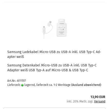
Sam­sung La­de­ka­bel Micro-​​USB zu USB-A inkl. USB Typ-C Ad­
ap­ter weiß
Sam­sung Da­ten­ka­bel Micro-​USB zu USB-A inkl. USB Typ-C
Ad­ap­ter weiß USB Typ-A auf Micro-​USB & USB Typ-C
Art.Nr.: A111517
Lieferzeit:
lagernd, lieferzeit ca. 1-2 Werktage
(Ausland abweichend)
13,90 EUR
inkl. 20% MwSt. zzgl.
Versand