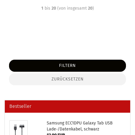
1
bis
20
(von insgesamt
20
)
FILTERN
ZURÜCKSETZEN
Bestseller
Sam­sung ECC1DPU Ga­la­xy Tab USB
Lade-/Da­ten­ka­bel, schwarz