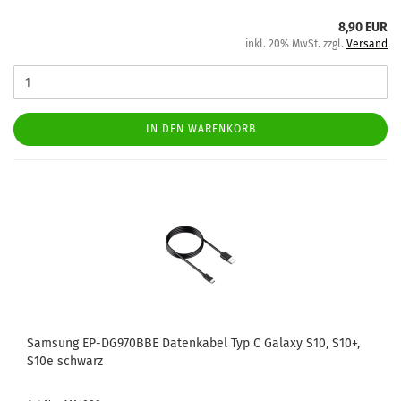
8,90 EUR
inkl. 20% MwSt. zzgl.
Versand
IN DEN WARENKORB
Sam­sung EP-​DG970BBE Da­ten­ka­bel Typ C Ga­la­xy S10, S10+,
S10e schwarz