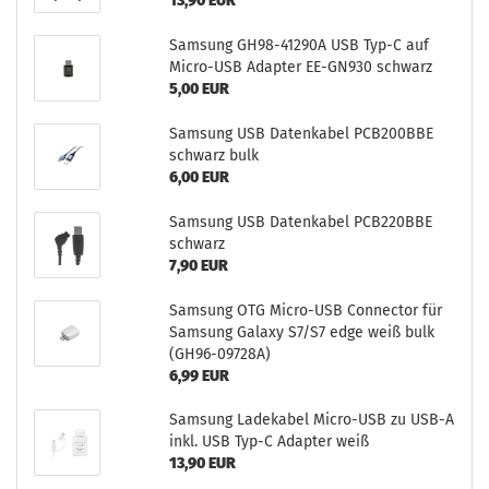
13,90 EUR
Sam­sung GH98-​41290A USB Typ-C auf
Micro-​USB Ad­ap­ter EE-​GN930 schwarz
5,00 EUR
Sam­sung USB Da­ten­ka­bel PCB200BBE
schwarz bulk
6,00 EUR
Sam­sung USB Da­ten­ka­bel PCB220BBE
schwarz
7,90 EUR
Sam­sung OTG Micro-​USB Con­nec­tor für
Sam­sung Ga­la­xy S7/S7 edge weiß bulk
(GH96-​09728A)
6,99 EUR
Sam­sung La­de­ka­bel Micro-​USB zu USB-A
inkl. USB Typ-C Ad­ap­ter weiß
13,90 EUR