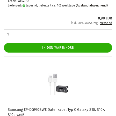
Art.Nr.: A114088
Lieferzeit:
lagernd, lieferzeit ca. 1-2 Werktage
(Ausland abweichend)
8,90 EUR
inkl. 20% MwSt. zzgl.
Versand
IN DEN WARENKORB
Sam­sung EP-​DG970BWE Da­ten­ka­bel Typ C Ga­la­xy S10, S10+,
S10e weiß