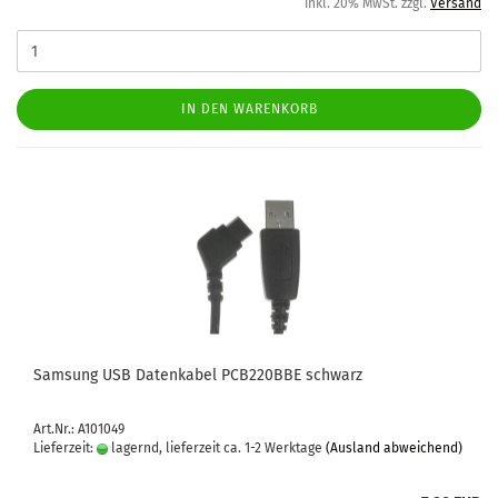
inkl. 20% MwSt. zzgl.
Versand
IN DEN WARENKORB
Sam­sung USB Da­ten­ka­bel PCB220BBE schwarz
Art.Nr.: A101049
Lieferzeit:
lagernd, lieferzeit ca. 1-2 Werktage
(Ausland abweichend)