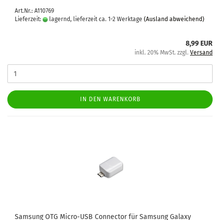
Art.Nr.: A110769
Lieferzeit:
lagernd, lieferzeit ca. 1-2 Werktage
(Ausland abweichend)
8,99 EUR
inkl. 20% MwSt. zzgl.
Versand
IN DEN WARENKORB
Sam­sung OTG Micro-​​USB Con­nec­tor für Sam­sung Ga­la­xy