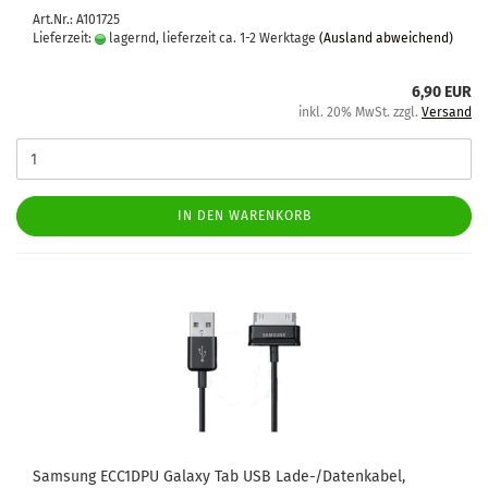
Art.Nr.: A101725
Lieferzeit:
lagernd, lieferzeit ca. 1-2 Werktage
(Ausland abweichend)
6,90 EUR
inkl. 20% MwSt. zzgl.
Versand
IN DEN WARENKORB
Sam­sung ECC1DPU Ga­la­xy Tab USB Lade-/Da­ten­ka­bel,