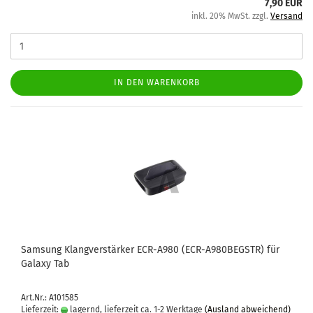
7,90 EUR
inkl. 20% MwSt. zzgl.
Versand
IN DEN WARENKORB
Sam­sung Klang­ver­stär­ker ECR-​A980 (ECR-​A980BEGSTR) für
Ga­la­xy Tab
Art.Nr.: A101585
Lieferzeit:
lagernd, lieferzeit ca. 1-2 Werktage
(Ausland abweichend)