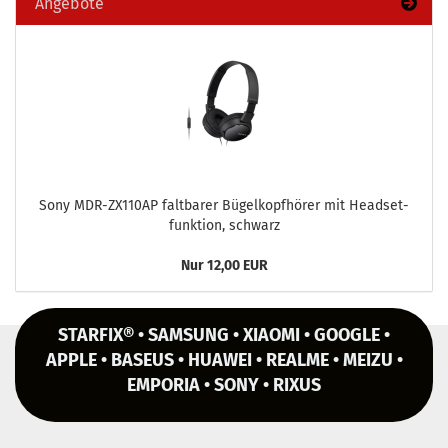
Angebote
Sony MDR-​ZX110AP falt­ba­rer Bü­gel­kopf­hö­rer mit Head­set­
funk­ti­on, schwarz
Nur 12,00 EUR
STARFIX® • SAMSUNG • XIAOMI • GOOGLE •
APPLE • BASEUS • HUAWEI • REALME • MEIZU •
EMPORIA • SONY • RIXUS