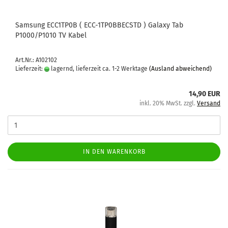
Sam­sung ECC1TP0B ( ECC-​1TP0BBECSTD ) Ga­la­xy Tab
P1000/P1010 TV Kabel
Art.Nr.: A102102
Lieferzeit:
lagernd, lieferzeit ca. 1-2 Werktage
(Ausland abweichend)
14,90 EUR
inkl. 20% MwSt. zzgl.
Versand
IN DEN WARENKORB