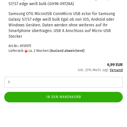
S7/S7 edge weiß bulk (GH96-​09728A)
Sam­sung OTG Mi­croUSB Conn­Mi­cro USB ector für Sam­sung
Ga­la­xy S7/S7 edge weiß bulk Egal ob von iOS, An­droid oder
Win­dows Ge­rä­ten. Daten wer­den ohne wei­te­res auf Ihr
Smart­pho­ne über­tra­gen. USB A An­schluss auf Micro-​USB
Ste­cker
Art.Nr.: A110975
Lieferzeit:
ca. 2 Wochen
(Ausland abweichend)
6,99 EUR
inkl. 20% MwSt. zzgl.
Versand
IN DEN WARENKORB