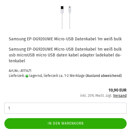
Sam­sung EP-​DG920UWE Micro-​​USB Da­ten­ka­bel 1m weiß bulk
Sam­sung EP-​DG920UWE Micro-​USB Da­ten­ka­bel 1m weiß bulk
usb mi­croUSB micro USB daten kabel ad­ap­ter la­de­ka­bel da­
ten­ka­bel
Art.Nr.: A111471
Lieferzeit:
lagernd, lieferzeit ca. 1-2 Werktage
(Ausland abweichend)
10,90 EUR
inkl. 20% MwSt. zzgl.
Versand
IN DEN WARENKORB