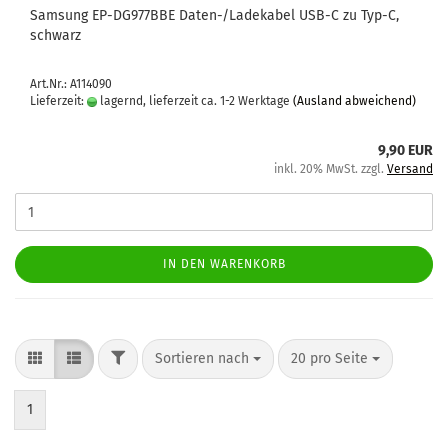
Sam­sung EP-​DG977BBE Daten-​​/La­de­ka­bel USB-C zu Typ-C,
schwarz
Art.Nr.: A114090
Lieferzeit:
lagernd, lieferzeit ca. 1-2 Werktage
(Ausland abweichend)
9,90 EUR
inkl. 20% MwSt. zzgl.
Versand
IN DEN WARENKORB
Sortieren nach
20 pro Seite
1