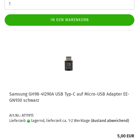
IN DEN WARENKORB
Sam­sung GH98-​41290A USB Typ-C auf Micro-​​USB Ad­ap­ter EE-​
GN930 schwarz
Art.Nr.: A111915
Lieferzeit:
lagernd, lieferzeit ca. 1-2 Werktage
(Ausland abweichend)
5,00 EUR