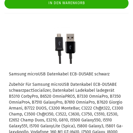
IN DEN WARENKORB
Sam­sung mi­croUSB Da­ten­ka­bel ECB-​DU5ABE schwarz
Zu­be­hör Für Sam­sung mi­croUSB Da­ten­ka­bel ECB-​DU5ABE
schwarz­pact­So­cia­li­zer, Da­ten­ka­bel La­de­ka­bel la­de­ge­rät
B5310 Cor­by­Pro, B6520 OmniaPRO5, B7330 Om­nia­Pro, B7350
OmniaPro4, B7510 Ga­la­xy­Pro, B7610 Om­nia­Pro, B7620 Gi­or­gio
Ar­ma­ni, B7722 DUOS, C3200 Mon­te­Bar, C3222 Ch@t322, C3300
Champ, C3500 Ch@t350, C3522, C3630, C3750, C5510, E2530,
E2652 Champ Duos, E3210, G810, I5500 Galaxy550, I5510
Galaxy551, I5700 Ga­la­xy­Li­te (Spica), I5800 Galaxy3, I5801 Ga­
la­xyA­pol­lo, Vo­da­fone 360 M1 GT-​I6410, I7500 Ga­la­xy, I8000