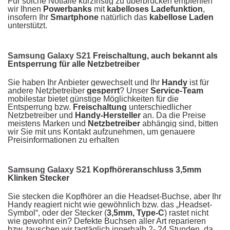
Für solche Notfälle kurzfristig zu überbrücken empfehlen
wir Ihnen
Powerbanks
mit
kabelloses Ladefunktion
,
insofern Ihr
Smartphone
natürlich das
kabellose Laden
unterstützt.
Samsung Galaxy S21
Freischaltung, auch bekannt als
Entsperrung für alle Netzbetreiber
Sie haben Ihr Anbieter gewechselt und Ihr
Handy
ist für
andere Netzbetreiber
gesperrt
? Unser
Service-Team
mobilestar bietet günstige Möglichkeiten für die
Entsperrung bzw.
Freischaltung
unterschiedlicher
Netzbetreiber und
Handy-Hersteller
an. Da die Preise
meistens Marken und
Netzbetreiber
abhängig sind, bitten
wir Sie mit uns Kontakt aufzunehmen, um genauere
Preisinformationen zu erhalten
Samsung Galaxy S21
Kopfhöreranschluss 3,5mm
Klinken Stecker
Sie stecken die Kopfhörer an die Headset-Buchse, aber Ihr
Handy reagiert nicht wie gewöhnlich bzw. das „Headset-
Symbol“, oder der Stecker (
3,5mm, Type-C
) rastet nicht
wie gewohnt ein? Defekte Buchsen aller Art reparieren
bzw. tauschen wir tagtäglich innerhalb 2- 24 Stunden, da