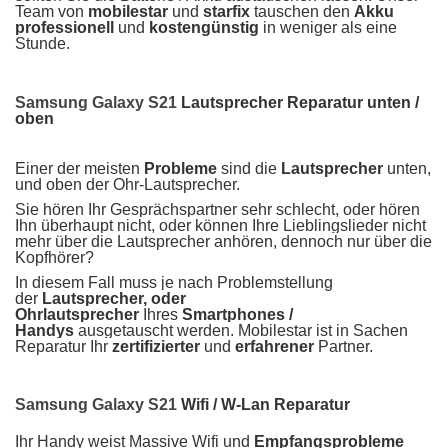
Team von
mobilestar
und
starfix
tauschen den
Akku
professionell
und
kostengünstig
in weniger als eine
Stunde.
Samsung Galaxy S21
Lautsprecher Reparatur unten /
oben
Einer der meisten
Probleme
sind die
Lautsprecher
unten,
und oben der Ohr-Lautsprecher.
Sie hören Ihr Gesprächspartner sehr schlecht, oder hören
Ihn überhaupt nicht, oder können Ihre Lieblingslieder nicht
mehr über die Lautsprecher anhören, dennoch nur über die
Kopfhörer?
In diesem Fall muss je nach Problemstellung
der
Lautsprecher, oder
Ohrlautsprecher
Ihres
Smartphones /
Handys
ausgetauscht werden. Mobilestar ist in Sachen
Reparatur Ihr
zertifizierter
und
erfahrener
Partner.
Samsung Galaxy S21
Wifi / W-Lan Reparatur
Ihr Handy weist Massive Wifi und
Empfangsprobleme