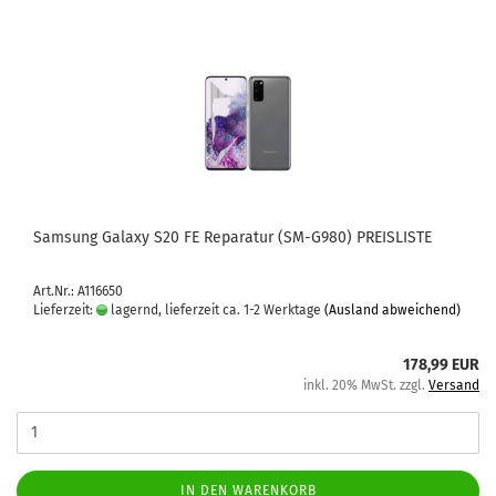
Sam­sung Ga­la­xy S20 FE Re­pa­ra­tur (SM-​G980) PREIS­LIS­TE
Art.Nr.: A116650
Lieferzeit:
lagernd, lieferzeit ca. 1-2 Werktage
(Ausland abweichend)
178,99 EUR
inkl. 20% MwSt. zzgl.
Versand
IN DEN WARENKORB