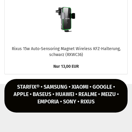
Rixus 15w Auto-​Sensoring Ma­gnet Wire­less KFZ-​Halterung,
schwarz (RXWC36)
Nur 13,00 EUR
STARFIX® • SAMSUNG • XIAOMI • GOOGLE •
APPLE • BASEUS • HUAWEI • REALME • MEIZU •
EMPORIA • SONY • RIXUS