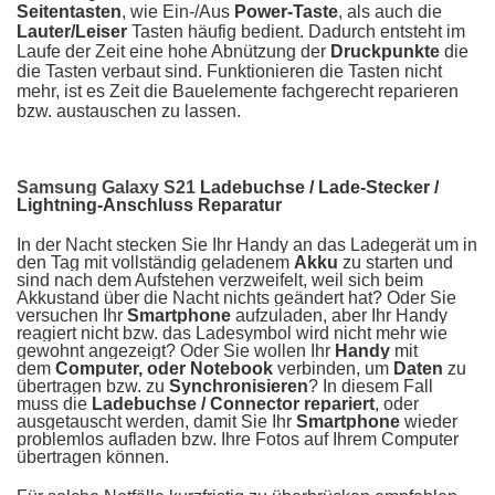
Seitentasten
, wie Ein-/Aus
Power-Taste
, als auch die
Lauter/Leiser
Tasten häufig bedient. Dadurch entsteht im
Laufe der Zeit eine hohe Abnützung der
Druckpunkte
die
die Tasten verbaut sind. Funktionieren die Tasten nicht
mehr, ist es Zeit die Bauelemente fachgerecht reparieren
bzw. austauschen zu lassen.
Samsung Galaxy S21
Ladebuchse / Lade-Stecker /
Lightning-Anschluss Reparatur
In der Nacht stecken Sie Ihr Handy an das Ladegerät um in
den Tag mit vollständig geladenem
Akku
zu starten und
sind nach dem Aufstehen verzweifelt, weil sich beim
Akkustand über die Nacht nichts geändert hat? Oder Sie
versuchen Ihr
Smartphone
aufzuladen, aber Ihr Handy
reagiert nicht bzw. das Ladesymbol wird nicht mehr wie
gewohnt angezeigt? Oder Sie wollen Ihr
Handy
mit
dem
Computer, oder Notebook
verbinden, um
Daten
zu
übertragen bzw. zu
Synchronisieren
? In diesem Fall
muss die
Ladebuchse / Connector
repariert
, oder
ausgetauscht werden, damit Sie Ihr
Smartphone
wieder
problemlos aufladen bzw. Ihre Fotos auf Ihrem Computer
übertragen können.