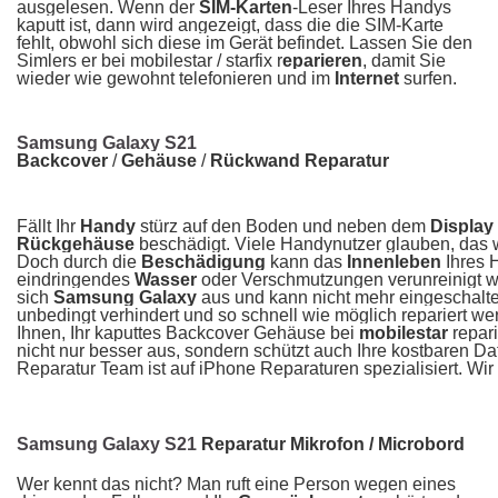
ausgelesen. Wenn der
SIM-Karten
-Leser Ihres Handys
kaputt ist, dann wird angezeigt, dass die die SIM-Karte
fehlt, obwohl sich diese im Gerät befindet. Lassen Sie den
Simlers er bei mobilestar / starfix r
eparieren
, damit Sie
wieder wie gewohnt telefonieren und im
Internet
surfen.
Samsung Galaxy S21
Backcover
/
Gehäuse
/
Rückwand Reparatur
Fällt Ihr
Handy
stürz auf den Boden und neben dem
Display
Rückgehäuse
beschädigt. Viele Handynutzer glauben, das w
Doch durch die
Beschädigung
kann das
Innenleben
Ihres 
eindringendes
Wasser
oder Verschmutzungen verunreinigt we
sich
Samsung Galaxy
aus und kann nicht mehr eingeschaltet
unbedingt verhindert und so schnell wie möglich repariert w
Ihnen, Ihr kaputtes Backcover Gehäuse bei
mobilestar
repar
nicht nur besser aus, sondern schützt auch Ihre kostbaren Da
Reparatur Team ist auf iPhone Reparaturen spezialisiert. Wir
Samsung Galaxy S21
Reparatur Mikrofon / Microbord
Wer kennt das nicht? Man ruft eine Person wegen eines