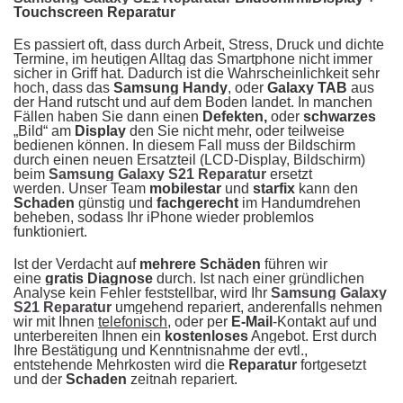
Touchscreen Reparatur
Es passiert oft, dass durch Arbeit, Stress, Druck und dichte
Termine, im heutigen Alltag das Smartphone nicht immer
sicher in Griff hat. Dadurch ist die Wahrscheinlichkeit sehr
hoch, dass das
Samsung Handy
, oder
Galaxy TAB
aus
der Hand rutscht und auf dem Boden landet. In manchen
Fällen haben Sie dann einen
Defekten,
oder
schwarzes
„Bild“
am
Display
den Sie nicht mehr, oder teilweise
bedienen können. In diesem Fall muss der Bildschirm
durch einen neuen Ersatzteil (LCD-Display, Bildschirm)
beim
Samsung Galaxy S21 Reparatur
ersetzt
werden. Unser Team
mobilestar
und
starfix
kann den
Schaden
günstig und
fachgerecht
im Handumdrehen
beheben, sodass Ihr iPhone wieder problemlos
funktioniert.
Ist der Verdacht auf
mehrere Schäden
führen wir
eine
gratis Diagnose
durch. Ist nach einer gründlichen
Analyse kein Fehler feststellbar, wird Ihr
Samsung Galaxy
S21 Reparatur
umgehend repariert, anderenfalls nehmen
wir mit Ihnen
telefonisch
, oder per
E-Mail
-Kontakt auf und
unterbereiten Ihnen ein
kostenloses
Angebot. Erst durch
Ihre Bestätigung und Kenntnisnahme der evtl.,
entstehende Mehrkosten wird die
Reparatur
fortgesetzt
und der
Schaden
zeitnah repariert.