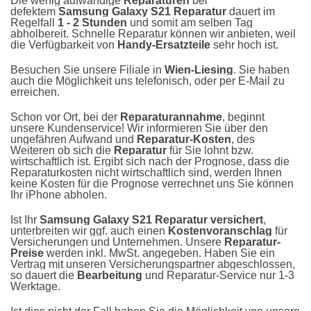
Die wenig aufwändige
Reparaturen
bei
defektem
Samsung Galaxy S21 Reparatur
dauert im
Regelfall
1 - 2 Stunden
und somit am selben Tag
abholbereit. Schnelle Reparatur können wir anbieten, weil
die Verfügbarkeit von
Handy-Ersatzteile
sehr hoch ist.
Besuchen Sie unsere Filiale in
Wien-Liesing
. Sie haben
auch die Möglichkeit uns telefonisch, oder per E-Mail zu
erreichen.
Schon vor Ort, bei der
Reparaturannahme
, beginnt
unsere Kundenservice! Wir informieren Sie über den
ungefähren Aufwand und
Reparatur-Kosten
, des
Weiteren ob sich die
Reparatur
für Sie lohnt bzw.
wirtschaftlich ist. Ergibt sich nach der Prognose, dass die
Reparaturkosten nicht wirtschaftlich sind, werden Ihnen
keine Kosten für die Prognose verrechnet uns Sie können
Ihr iPhone abholen.
Ist Ihr
Samsung Galaxy S21 Reparatur versichert
,
unterbreiten wir ggf. auch einen
Kostenvoranschlag
für
Versicherungen und Unternehmen. Unsere
Reparatur-
Preise
werden inkl. MwSt. angegeben. Haben Sie ein
Vertrag mit unseren Versicherungspartner abgeschlossen,
so dauert die
Bearbeitung
und Reparatur-Service nur 1-3
Werktage.