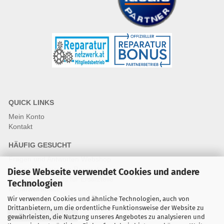
QUICK LINKS
Mein Konto
Kontakt
HÄUFIG GESUCHT
Fragen und Antworten Webshop
Fragen & Antworten Reparatur
Diese Webseite verwendet Cookies und andere
Qualitätsstandards für Ersatzteile
Technologien
Reparaturablauf
Wir verwenden Cookies und ähnliche Technologien, auch von
Drittanbietern, um die ordentliche Funktionsweise der Website zu
Vertrag widerrufen
gewährleisten, die Nutzung unseres Angebotes zu analysieren und