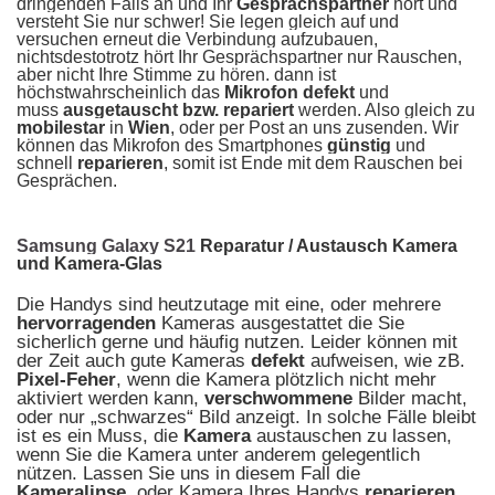
dringenden Falls an und Ihr
Gesprächspartner
hört und
versteht Sie nur schwer! Sie legen gleich auf und
versuchen erneut die Verbindung aufzubauen,
nichtsdestotrotz hört Ihr Gesprächspartner nur Rauschen,
aber nicht Ihre Stimme zu hören. dann ist
höchstwahrscheinlich das
Mikrofon defekt
und
muss
ausgetauscht bzw. repariert
werden. Also gleich zu
mobilestar
in
Wien
, oder per Post an uns zusenden. Wir
können das Mikrofon des Smartphones
günstig
und
schnell
reparieren
, somit ist Ende mit dem Rauschen bei
Gesprächen.
Samsung Galaxy S21
Reparatur / Austausch Kamera
und Kamera-Glas
Die Handys sind heutzutage mit eine, oder mehrere
hervorragenden
Kameras ausgestattet die Sie
sicherlich gerne und häufig nutzen. Leider können mit
der Zeit auch gute Kameras
defekt
aufweisen, wie zB.
Pixel-Feher
, wenn die Kamera plötzlich nicht mehr
aktiviert werden kann,
verschwommene
Bilder macht,
oder nur „schwarzes“ Bild anzeigt. In solche Fälle bleibt
ist es ein Muss, die
Kamera
austauschen zu lassen,
wenn Sie die Kamera unter anderem gelegentlich
nützen. Lassen Sie uns in diesem Fall die
Kameralinse
, oder Kamera Ihres Handys
reparieren
,