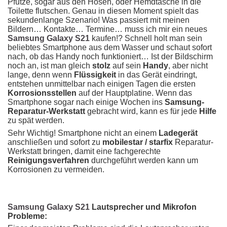
Pfütze, sogar aus den Hosen, oder Hemdtasche in die
Toilette flutschen. Genau in diesen Moment spielt das
sekundenlange Szenario! Was passiert mit meinen
Bildern… Kontakte… Termine… muss ich mir ein neues
Samsung Galaxy S21
kaufen!? Schnell holt man sein
beliebtes Smartphone aus dem Wasser und schaut sofort
nach, ob das Handy noch funktioniert… Ist der Bildschirm
noch an, ist man gleich
stolz
auf sein
Handy
, aber nicht
lange, denn wenn
Flüssigkeit
in das Gerät eindringt,
entstehen unmittelbar nach einigen Tagen die ersten
Korrosionsstellen
auf der Hauptplatine. Wenn das
Smartphone sogar nach einige Wochen ins
Samsung-
Reparatur-Werkstatt
gebracht wird, kann es für jede
Hilfe
zu spät werden.
Sehr Wichtig! Smartphone nicht an einem
Ladegerät
anschließen und sofort zu
mobilestar / starfix
Reparatur-
Werkstatt bringen, damit eine fachgerechte
Reinigungsverfahren
durchgeführt werden kann um
Korrosionen zu vermeiden.
Samsung Galaxy S21
Lautsprecher und Mikrofon
Probleme: