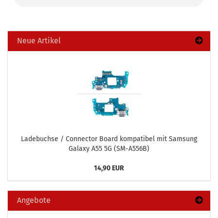
Neue Artikel
La­de­buch­se / Con­nec­tor Board kom­pa­ti­bel mit Sam­sung
Ga­la­xy A55 5G (SM-​A556B)
14,90 EUR
Angebote