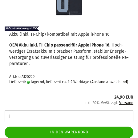
Akku (inkl. TI-​Chip) kom­pa­ti­bel mit Apple iPho­ne 16
OEM Akku inkl. TI-​Chip pas­send für Apple iPho­ne 16.
Hoch­
wer­ti­ger Er­satz­ak­ku mit prä­zi­ser Pass­form, sta­bi­ler En­er­gie­
ver­sor­gung und zu­ver­läs­si­ger Leis­tung für pro­fes­sio­nel­le Re­
pa­ra­tu­ren.
Art.Nr.: A120229
Lieferzeit:
lagernd, lieferzeit ca. 1-2 Werktage
(Ausland abweichend)
24,90 EUR
inkl. 20% MwSt. zzgl.
Versand
IN DEN WARENKORB