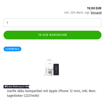
19,90 EUR
inkl. 20% MwSt. zzgl.
Versand
IN DEN WARENKORB
COMPATIBLE
star­fix Akku kom­pa­ti­bel mit Apple iPho­ne 12 mini, inkl. Mon­
ta­ge­kle­ber (2227mAh)