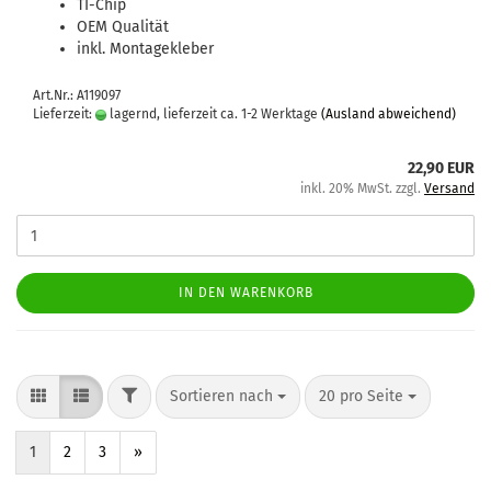
TI-​Chip
OEM Qua­li­tät
inkl. Mon­ta­ge­kle­ber
Art.Nr.: A119097
Lieferzeit:
lagernd, lieferzeit ca. 1-2 Werktage
(Ausland abweichend)
22,90 EUR
inkl. 20% MwSt. zzgl.
Versand
IN DEN WARENKORB
Sortieren nach
20 pro Seite
1
2
3
»