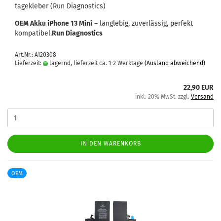
ta­ge­kle­ber (Run Dia­gnostics)
OEM Akku iPho­ne 13 Mini
– lang­le­big, zu­ver­läs­sig, per­fekt
kom­pa­ti­bel.
Run Dia­gnostics
Art.Nr.: A120308
Lieferzeit:
lagernd, lieferzeit ca. 1-2 Werktage
(Ausland abweichend)
22,90 EUR
inkl. 20% MwSt. zzgl.
Versand
IN DEN WARENKORB
OEM