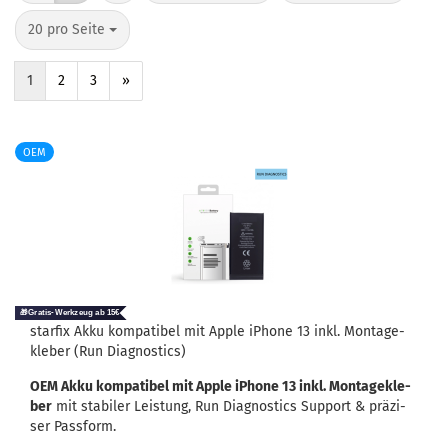
20 pro Seite
1
2
3
»
OEM
star­fix Akku kom­pa­ti­bel mit Apple iPho­ne 13 inkl. Mon­ta­ge­
kle­ber (Run Dia­gnostics)
OEM Akku kom­pa­ti­bel mit Apple iPho­ne 13 inkl. Mon­ta­ge­kle­
ber
mit sta­bi­ler Leis­tung, Run Dia­gnostics Sup­port & prä­zi­
ser Pass­form.