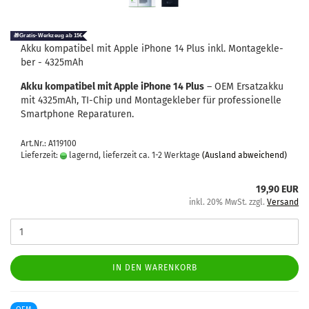
Akku kom­pa­ti­bel mit Apple iPho­ne 14 Plus inkl. Mon­ta­ge­kle­
ber - 4325mAh
Akku kom­pa­ti­bel mit Apple iPho­ne 14 Plus
– OEM Er­satz­ak­ku
mit 4325mAh, TI-​Chip und Mon­ta­ge­kle­ber für pro­fes­sio­nel­le
Smart­pho­ne Re­pa­ra­tu­ren.
Art.Nr.: A119100
Lieferzeit:
lagernd, lieferzeit ca. 1-2 Werktage
(Ausland abweichend)
19,90 EUR
inkl. 20% MwSt. zzgl.
Versand
IN DEN WARENKORB