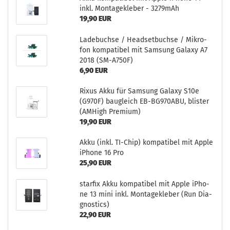
inkl. Mon­ta­ge­kle­ber - 3279mAh
19,90 EUR
La­de­buch­se / Head­set­buch­se / Mi­kro­
fon kom­pa­ti­bel mit Sam­sung Ga­la­xy A7
2018 (SM-​A750F)
6,90 EUR
Rixus Akku für Sam­sung Ga­la­xy S10e
(G970F) bau­gleich EB-​BG970ABU, blis­ter
(AM­High Pre­mi­um)
19,90 EUR
Akku (inkl. TI-​Chip) kom­pa­ti­bel mit Apple
iPho­ne 16 Pro
25,90 EUR
star­fix Akku kom­pa­ti­bel mit Apple iPho­
ne 13 mini inkl. Mon­ta­ge­kle­ber (Run Dia­
gnostics)
22,90 EUR