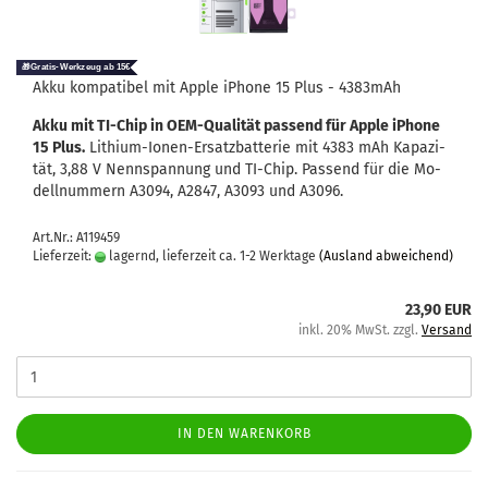
Akku kom­pa­ti­bel mit Apple iPho­ne 15 Plus - 4383mAh
Akku mit TI-​Chip in OEM-​Qualität pas­send für Apple iPho­ne
15 Plus.
Lithium-​Ionen-Ersatzbatterie mit 4383 mAh Ka­pa­zi­
tät, 3,88 V Nenn­span­nung und TI-​Chip. Pas­send für die Mo­
dell­num­mern A3094, A2847, A3093 und A3096.
Art.Nr.: A119459
Lieferzeit:
lagernd, lieferzeit ca. 1-2 Werktage
(Ausland abweichend)
23,90 EUR
inkl. 20% MwSt. zzgl.
Versand
IN DEN WARENKORB