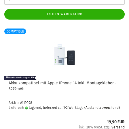
IN DEN WARENKORB
COMPATIBLE
Akku kom­pa­ti­bel mit Apple iPho­ne 14 inkl. Mon­ta­ge­kle­ber -
3279mAh
Art.Nr.: A119098
Lieferzeit:
lagernd, lieferzeit ca. 1-2 Werktage
(Ausland abweichend)
19,90 EUR
inkl. 20% MwSt. zzgl.
Versand