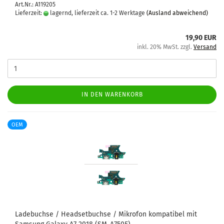
Art.Nr.: A119205
Lieferzeit:
lagernd, lieferzeit ca. 1-2 Werktage
(Ausland abweichend)
19,90 EUR
inkl. 20% MwSt. zzgl.
Versand
IN DEN WARENKORB
OEM
La­de­buch­se / Head­set­buch­se / Mi­kro­fon kom­pa­ti­bel mit