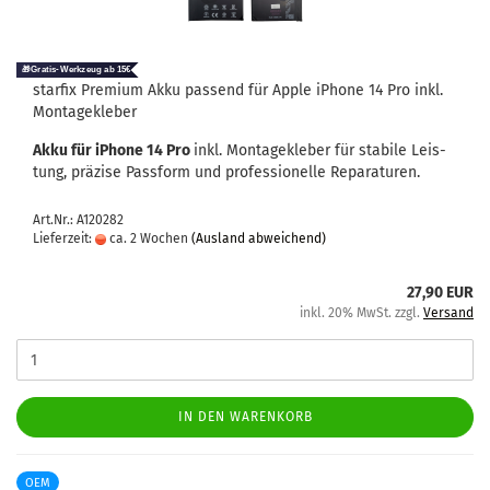
star­fix Pre­mi­um Akku pas­send für Apple iPho­ne 14 Pro inkl.
Mon­ta­ge­kle­ber
Akku für iPho­ne 14 Pro
inkl. Mon­ta­ge­kle­ber für sta­bi­le Leis­
tung, prä­zi­se Pass­form und pro­fes­sio­nel­le Re­pa­ra­tu­ren.
Art.Nr.: A120282
Lieferzeit:
ca. 2 Wochen
(Ausland abweichend)
27,90 EUR
inkl. 20% MwSt. zzgl.
Versand
IN DEN WARENKORB
OEM