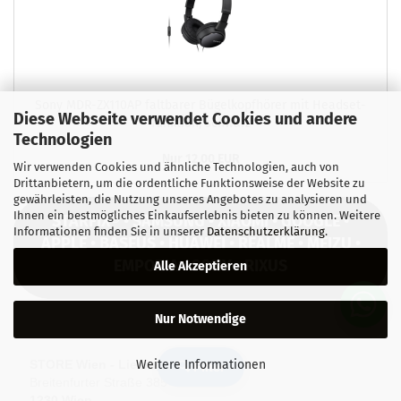
Sony MDR-​ZX110AP falt­ba­rer Bü­gel­kopf­hö­rer mit Head­set­
Diese Webseite verwendet Cookies und andere
funk­ti­on, schwarz
Technologien
Nur 12,00 EUR
Wir verwenden Cookies und ähnliche Technologien, auch von
Drittanbietern, um die ordentliche Funktionsweise der Website zu
gewährleisten, die Nutzung unseres Angebotes zu analysieren und
Ihnen ein bestmögliches Einkaufserlebnis bieten zu können. Weitere
STARFIX® • SAMSUNG • XIAOMI • GOOGLE •
Informationen finden Sie in unserer
Datenschutzerklärung
.
APPLE • BASEUS • HUAWEI • REALME • MEIZU •
EMPORIA • SONY • RIXUS
Alle Akzeptieren
Nur Notwendige
STORE Wien - Liesing
Weitere Informationen
🔍 Filter
Breitenfurter Straße 385
1230 Wien