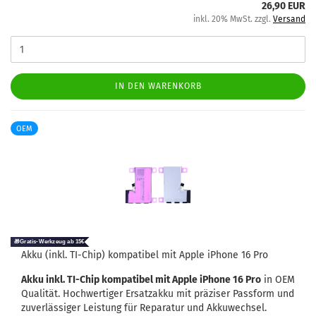
26,90 EUR
inkl. 20% MwSt. zzgl.
Versand
IN DEN WARENKORB
OEM
Akku (inkl. TI-​Chip) kom­pa­ti­bel mit Apple iPho­ne 16 Pro
Akku inkl. TI-​Chip kom­pa­ti­bel mit Apple iPho­ne 16 Pro
in OEM
Qua­li­tät. Hoch­wer­ti­ger Er­satz­ak­ku mit prä­zi­ser Pass­form und
zu­ver­läs­si­ger Leis­tung für Re­pa­ra­tur und Ak­ku­wech­sel.