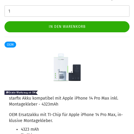
IN DEN WARENKORB
OEM
star­fix Akku kom­pa­ti­bel mit Apple iPho­ne 14 Pro Max inkl.
Mon­ta­ge­kle­ber - 4323mAh
OEM Er­satz­ak­ku mit TI-​Chip für Apple iPho­ne 14 Pro Max, in­
klu­si­ve Mon­ta­ge­kle­ber.
4323 mAh