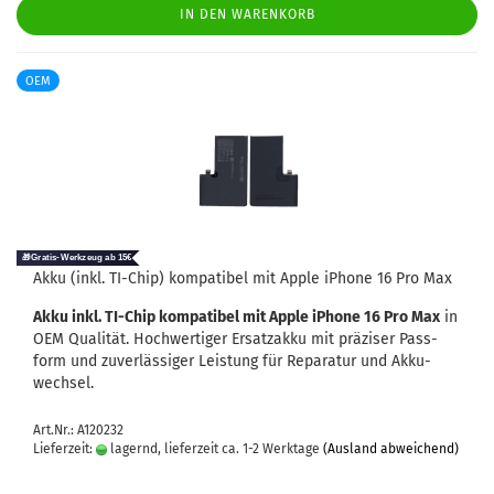
IN DEN WARENKORB
OEM
Akku (inkl. TI-​Chip) kom­pa­ti­bel mit Apple iPho­ne 16 Pro Max
Akku inkl. TI-​Chip kom­pa­ti­bel mit Apple iPho­ne 16 Pro Max
in
OEM Qua­li­tät. Hoch­wer­ti­ger Er­satz­ak­ku mit prä­zi­ser Pass­
form und zu­ver­läs­si­ger Leis­tung für Re­pa­ra­tur und Ak­ku­
wech­sel.
Art.Nr.: A120232
Lieferzeit:
lagernd, lieferzeit ca. 1-2 Werktage
(Ausland abweichend)