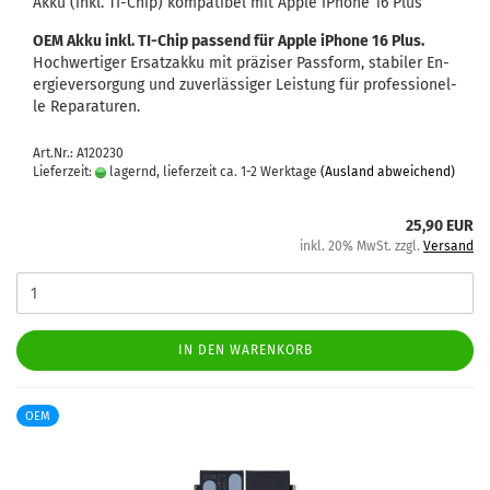
Akku (inkl. TI-​Chip) kom­pa­ti­bel mit Apple iPho­ne 16 Plus
OEM Akku inkl. TI-​Chip pas­send für Apple iPho­ne 16 Plus.
Hoch­wer­ti­ger Er­satz­ak­ku mit prä­zi­ser Pass­form, sta­bi­ler En­
er­gie­ver­sor­gung und zu­ver­läs­si­ger Leis­tung für pro­fes­sio­nel­
le Re­pa­ra­tu­ren.
Art.Nr.: A120230
Lieferzeit:
lagernd, lieferzeit ca. 1-2 Werktage
(Ausland abweichend)
25,90 EUR
inkl. 20% MwSt. zzgl.
Versand
IN DEN WARENKORB
OEM