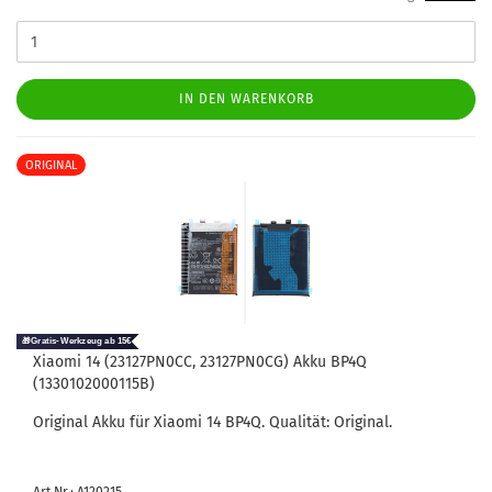
IN DEN WARENKORB
ORIGINAL
Xiao­mi 14 (23127PN0CC, 23127PN0CG) Akku BP4Q
(1330102000115B)
Ori­gi­nal Akku für Xiao­mi 14 BP4Q. Qua­li­tät: Ori­gi­nal.