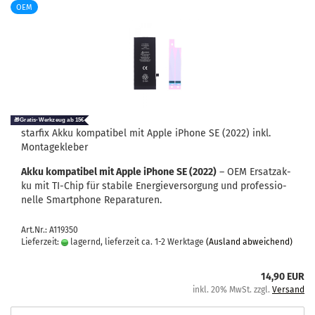
OEM
star­fix Akku kom­pa­ti­bel mit Apple iPho­ne SE (2022) inkl.
Mon­ta­ge­kle­ber
Akku kom­pa­ti­bel mit Apple iPho­ne SE (2022)
– OEM Er­satz­ak­
ku mit TI-​Chip für sta­bi­le En­er­gie­ver­sor­gung und pro­fes­sio­
nel­le Smart­pho­ne Re­pa­ra­tu­ren.
Art.Nr.: A119350
Lieferzeit:
lagernd, lieferzeit ca. 1-2 Werktage
(Ausland abweichend)
14,90 EUR
inkl. 20% MwSt. zzgl.
Versand