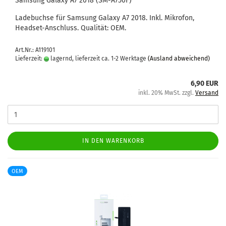
Sam­sung Ga­la­xy A7 2018 (SM-​A750F)
La­de­buch­se für Sam­sung Ga­la­xy A7 2018. Inkl. Mi­kro­fon,
Headset-​Anschluss. Qua­li­tät: OEM.
Art.Nr.: A119101
Lieferzeit:
lagernd, lieferzeit ca. 1-2 Werktage
(Ausland abweichend)
6,90 EUR
inkl. 20% MwSt. zzgl.
Versand
IN DEN WARENKORB
OEM