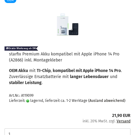
OEM
star­fix Pre­mi­um Akku kom­pa­ti­bel mit Apple iPho­ne 14 Pro
(A2866) inkl. Mon­ta­ge­kle­ber
OEM Akku
mit
TI-​Chip
,
kom­pa­ti­bel mit Apple iPho­ne 14 Pro
.
Zu­ver­läs­si­ge Er­satz­bat­te­rie mit
lan­ger Le­bens­dau­er
und
sta­bi­ler Leis­tung
.
Art.Nr.: A119099
Lieferzeit:
lagernd, lieferzeit ca. 1-2 Werktage
(Ausland abweichend)
21,90 EUR
inkl. 20% MwSt. zzgl.
Versand