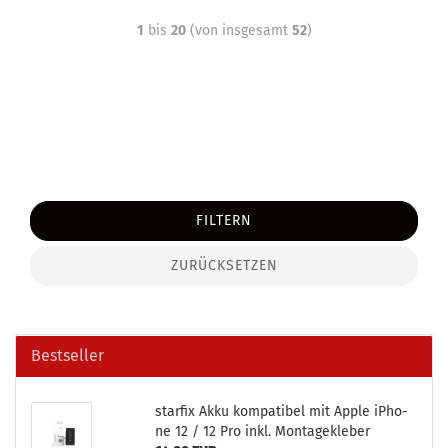
1
bis
20
(von insgesamt
52
)
FILTERN
ZURÜCKSETZEN
Bestseller
star­fix Akku kom­pa­ti­bel mit Apple iPho­
ne 12 / 12 Pro inkl. Mon­ta­ge­kle­ber