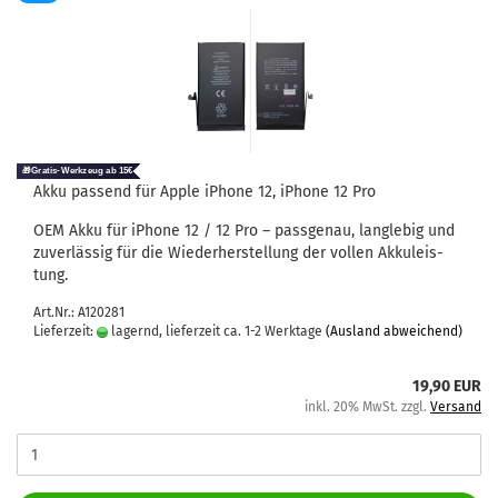
Akku pas­send für Apple iPho­ne 12, iPho­ne 12 Pro
OEM Akku für iPho­ne 12 / 12 Pro – pass­ge­nau, lang­le­big und
zu­ver­läs­sig für die Wie­der­her­stel­lung der vol­len Ak­ku­leis­
tung.
Art.Nr.: A120281
Lieferzeit:
lagernd, lieferzeit ca. 1-2 Werktage
(Ausland abweichend)
19,90 EUR
inkl. 20% MwSt. zzgl.
Versand