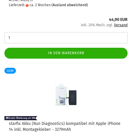
Art.Nr.: A120215
Lieferzeit:
ca. 2 Wochen
(Ausland abweichend)
44,90 EUR
inkl. 20% MwSt. zzgl.
Versand
IN DEN WARENKORB
OEM
star­fix Akku (Run Dia­gnostics) kom­pa­ti­bel mit Apple iPho­ne
14 inkl. Mon­ta­ge­kle­ber - 3279mAh