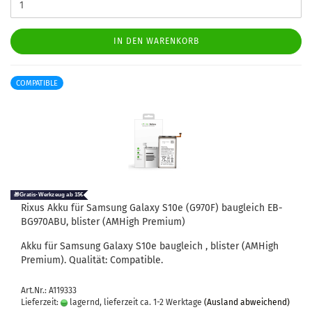
IN DEN WARENKORB
COMPATIBLE
Rixus Akku für Sam­sung Ga­la­xy S10e (G970F) bau­gleich EB-​
BG970ABU, blis­ter (AM­High Pre­mi­um)
Akku für Sam­sung Ga­la­xy S10e bau­gleich , blis­ter (AM­High
Pre­mi­um). Qua­li­tät: Com­pa­ti­ble.
Art.Nr.: A119333
Lieferzeit:
lagernd, lieferzeit ca. 1-2 Werktage
(Ausland abweichend)