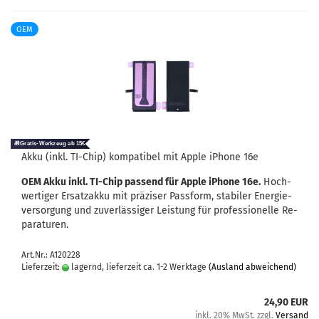
OEM
Akku (inkl. TI-​Chip) kom­pa­ti­bel mit Apple iPho­ne 16e
OEM Akku inkl. TI-​Chip pas­send für Apple iPho­ne 16e.
Hoch­
wer­ti­ger Er­satz­ak­ku mit prä­zi­ser Pass­form, sta­bi­ler En­er­gie­
ver­sor­gung und zu­ver­läs­si­ger Leis­tung für pro­fes­sio­nel­le Re­
pa­ra­tu­ren.
Art.Nr.: A120228
Lieferzeit:
lagernd, lieferzeit ca. 1-2 Werktage
(Ausland abweichend)
24,90 EUR
inkl. 20% MwSt. zzgl.
Versand