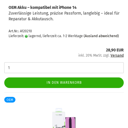
OEM Akku – kom­pa­ti­bel mit iPho­ne 14
Zu­ver­läs­si­ge Leis­tung, prä­zi­se Pass­form, lang­le­big – ideal für
Re­pa­ra­tur & Ak­ku­tausch.
Art.Nr.: A120210
Lieferzeit:
lagernd, lieferzeit ca. 1-2 Werktage
(Ausland abweichend)
28,90 EUR
inkl. 20% MwSt. zzgl.
Versand
IN DEN WARENKORB
OEM