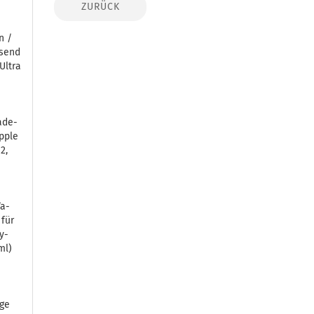
ZURÜCK
en /
­send
Ultra
a­de­
Apple
2,
Ta­
 für
ay­
ml)
­ge