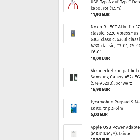
USB Typ-A auf Typ-C Da­t
ka­bel rot (1,5m)
11,90 EUR
Nokia BL-​5CT Akku für 3
clas­sic, 5220 Xpress­Mu­si
6303 clas­sic, 6303i clas­si
6730 clas­sic, C3-01, C5-0
C6-01
10,80 EUR
Ak­ku­de­ckel kom­pa­ti­bel 
Sam­sung Ga­la­xy A52s 5
(SM-​A528B), schwarz
16,90 EUR
Ly­ca­mo­bi­le Pre­paid SIM-
Karte, triple-​Sim
5,00 EUR
Apple USB Power Ad­ap­te
(MD813ZM/A), blis­ter
13,80 EUR