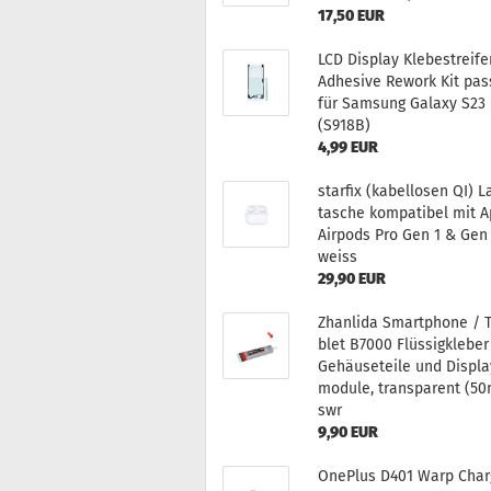
17,50 EUR
LCD Dis­play Kle­be­strei­f
Ad­he­si­ve Re­work Kit pas
für Sam­sung Ga­la­xy S23 
(S918B)
4,99 EUR
star­fix (ka­bel­lo­sen QI) L
ta­sche kom­pa­ti­bel mit 
Air­pods Pro Gen 1 & Gen 
weiss
29,90 EUR
Zhan­li­da Smart­pho­ne / 
blet B7000 Flüs­sig­kle­ber
Ge­häu­se­tei­le und Dis­pl
mo­du­le, trans­pa­rent (50
swr
9,90 EUR
One­Plus D401 Warp Char