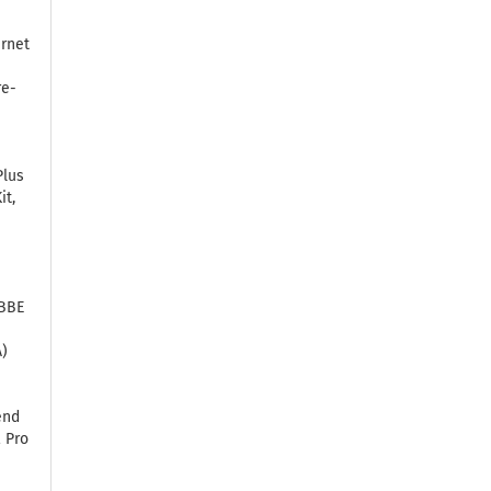
er­net
re­
Plus
it,
5BBE
y
A)
end
2 Pro