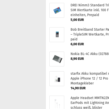
DREI Nimm3 Stan­dard Tr
SIM Wert­kar­te inkl. 100 F
ein­hei­ten, Pre­paid
5,00 EUR
Bob Breit­band Star­ter P
– Triple­SIM Wert­kar­te, P
paid
6,00 EUR
Nokia BL-4C Akku (02788
8,90 EUR
star­fix Akku kom­pa­ti­bel
Apple iPho­ne 12 / 12 Pro 
Mon­ta­ge­kle­ber
14,90 EUR
Apple Head­set MMTN2Z
Ear­Pods mit Light­ning A
schluss weiß, blis­ter