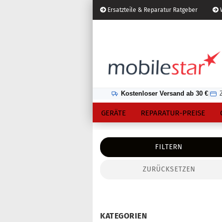
Ersatzteile & Reparatur Ratgeber
W
Österreich
Kundenlogin
Lieferland
Kostenloser Versand ab 30 €
|
GERÄTE
REPARATUR-PREISE
FILTERN
ZURÜCKSETZEN
Konto erstellen
Passwort vergessen?
KATEGORIEN