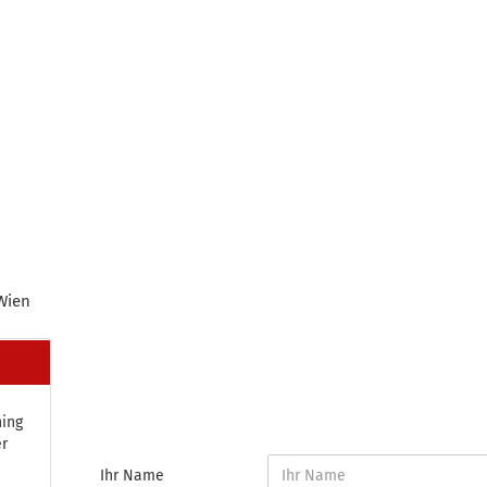
Wien
ning
er
Ihr Name