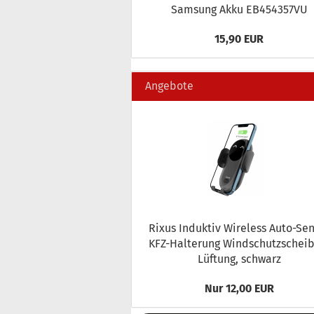
Sam­sung Akku EB454357VU
15,90 EUR
Angebote
Rixus In­duk­tiv Wire­less Auto-​Se
KFZ-​Halterung Wind­schutz­schei­
Lüf­tung, schwarz
Nur 12,00 EUR