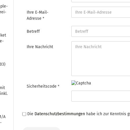
iple­
rei­
Ihre E-Mail-
Adresse
Betreff
aket
re­
Ihre Nachricht
03)
Sicherheitscode
 mit
inkl.
Die
Datenschutzbestimmungen
habe ich zur Kenntnis
M/A
n­