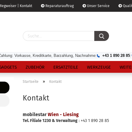
egweiser | Kontakt
Reparaturauftrag
Unser Service
Qualit
Zahlung: Vorkasse, Kreditkarte, Barzahlung, Nachnahme
|
+43 1 890 28 85
|
GADGETS
ZUBEHÖR
ERSATZTEILE
WERKZEUGE
WEITE
»
Startseite
Kontakt
Kontakt
mobilestar
Wien - Liesing
Tel. Filiale 1230 & Verwaltung
: +43 1 890 28 85