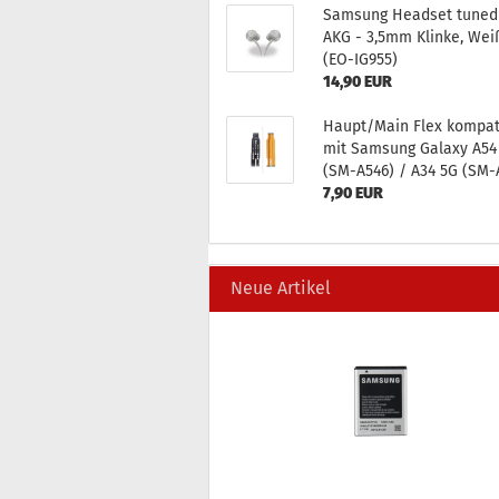
Sam­sung Head­set tuned
AKG - 3,5mm Klin­ke, Wei
(EO-​IG955)
14,90 EUR
Haupt/Main Flex kom­pa­ti
mit Sam­sung Ga­la­xy A54
(SM-​A546) / A34 5G (SM-​
7,90 EUR
Neue Artikel