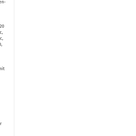
en­
720
c,
c,
0,
mit
G
​
r