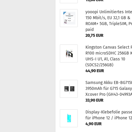
yoo­o­pi Un­li­mi­tier­tes In­t
150 Mbit/s, EU 32,1 GB &
ROAM+ 5GB, Triple­SIM, P
paid
20,75 EUR
King­s­ton Can­vas Select 
R100 mi­croSDHC 256GB K
UHS-I U1, A1, Class 10
(SDCS2/256GB)
44,90 EUR
Sam­sung Akku EB-​BG71
3950mAh für G715 Ga­la­x
Xco­ver Pro (GH43-​04993
33,90 EUR
Display-​Klebefolie pas­s
für iPho­ne 12 / iPho­ne 1
4,90 EUR