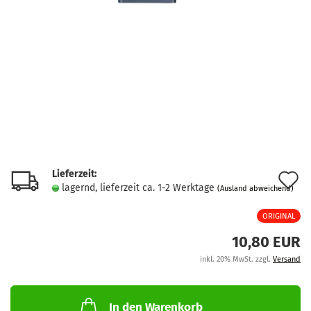
Lieferzeit:
A
lagernd, lieferzeit ca. 1-2 Werktage
(Ausland abweichend)
d
ORIGINAL
M
10,80 EUR
inkl. 20% MwSt. zzgl.
Versand
In den Warenkorb