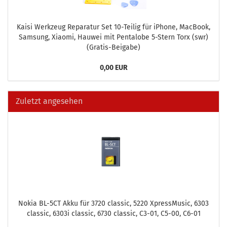
Kaisi Werk­zeug Re­pa­ra­tur Set 10-​Teilig für iPho­ne, MacBook,
Sam­sung, Xiao­mi, Hau­wei mit Pen­talo­be 5-​Stern Torx (swr)
(Gratis-​Beigabe)
0,00 EUR
Zuletzt angesehen
Nokia BL-​5CT Akku für 3720 clas­sic, 5220 Xpress­Mu­sic, 6303
clas­sic, 6303i clas­sic, 6730 clas­sic, C3-01, C5-00, C6-01