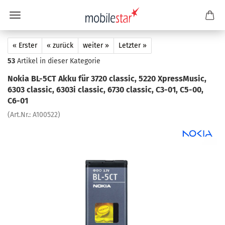
« Erster
« zurück
weiter »
Letzter »
53
Artikel in dieser Kategorie
Nokia BL-​5CT Akku für 3720 clas­sic, 5220 Xpress­Mu­sic,
6303 clas­sic, 6303i clas­sic, 6730 clas­sic, C3-01, C5-00,
C6-01
(Art.Nr.:
A100522
)