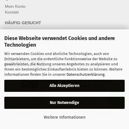
Mein Konto
Kontakt
HÄUFIG GESUCHT
Fragen und Antworten Webshop
Fragen & Antworten Reparatur
Diese Webseite verwendet Cookies und andere
Qualitätsstandards für Ersatzteile
Technologien
Reparaturablauf
Wir verwenden Cookies und ähnliche Technologien, auch von
Drittanbietern, um die ordentliche Funktionsweise der Website zu
Vertrag widerrufen
gewährleisten, die Nutzung unseres Angebotes zu analysieren und
Ihnen ein bestmögliches Einkaufserlebnis bieten zu können. Weitere
Informationen finden Sie in unserer
Datenschutzerklärung
.
Zertifizierter & sicherer Onlineshop
Alle Akzeptieren
Kostenloser Versand ab 30 €
Vorkasse
Karte
Bar
Nachnahme
Nur Notwendige
Copyright © 2024 mobilestar.at - All Rights Reserved.
Weitere Informationen