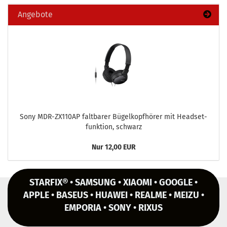
Angebote
Sony MDR-​ZX110AP falt­ba­rer Bü­gel­kopf­hö­rer mit Head­set­
funk­ti­on, schwarz
Nur 12,00 EUR
STARFIX® • SAMSUNG • XIAOMI • GOOGLE •
APPLE • BASEUS • HUAWEI • REALME • MEIZU •
EMPORIA • SONY • RIXUS