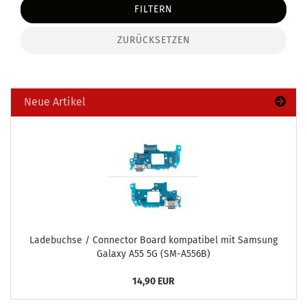
FILTERN
ZURÜCKSETZEN
Neue Artikel
La­de­buch­se / Con­nec­tor Board kom­pa­ti­bel mit Sam­sung
Ga­la­xy A55 5G (SM-​A556B)
14,90 EUR