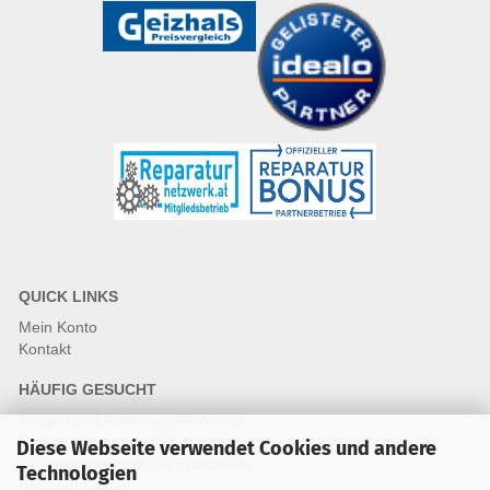
QUICK LINKS
Mein Konto
Kontakt
HÄUFIG GESUCHT
Fragen und Antworten Webshop
Fragen & Antworten Reparatur
Diese Webseite verwendet Cookies und andere
Qualitätsstandards für Ersatzteile
Technologien
Reparaturablauf