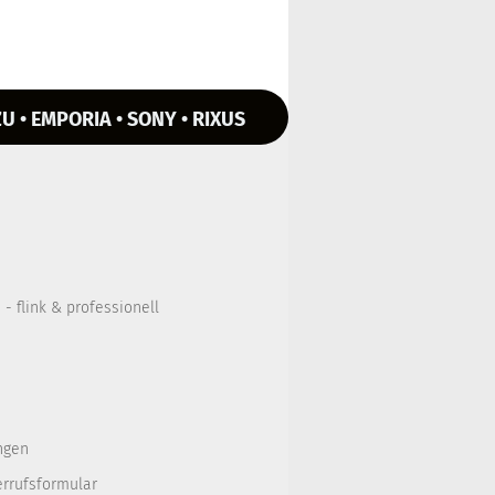
U • EMPORIA • SONY • RIXUS
- flink & professionell
ngen
errufsformular