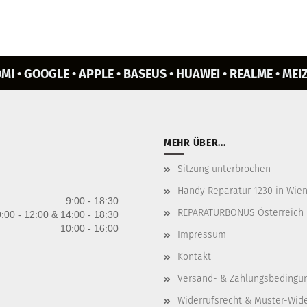
MI • GOOGLE • APPLE • BASEUS • HUAWEI • REALME • MEIZ
MEHR ÜBER...
Sitzung unterbrochen
Handy Reparatur 1230 in Wien 
9:00 - 18:30
REPARATURBONUS Österreich
:00 - 12:00 & 14:00 - 18:30
10:00 - 16:00
Impressum
Kontakt
Versand- & Zahlungsbedingu
Widerrufsrecht & Muster-Wid