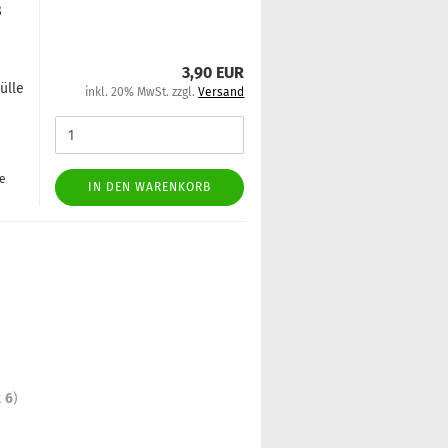
8
3,90 EUR
l­le
inkl. 20% MwSt. zzgl.
Versand
ge
IN DEN WARENKORB
t
6
)