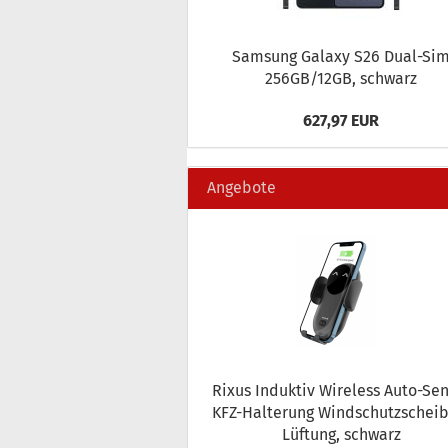
Sam­sung Ga­la­xy S26 Dual-​Si
256GB/12GB, schwarz
627,97 EUR
Angebote
Rixus In­duk­tiv Wire­less Auto-​Se
KFZ-​Halterung Wind­schutz­schei­
Lüf­tung, schwarz