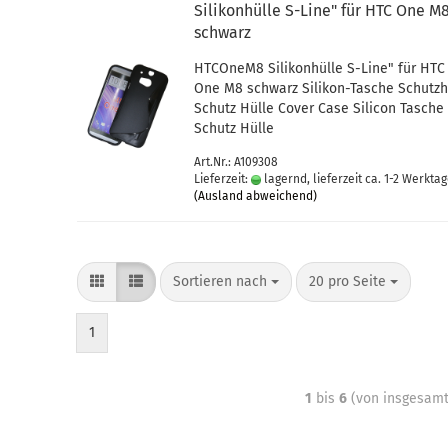
Si­li­kon­hül­le S-​Line" für HTC One M
schwarz
HTCOneM8 Si­li­kon­hül­le S-​Line" für HTC
One M8 schwarz Silikon-​Tasche Schutz­hü
Schutz Hülle Cover Case Si­li­con Ta­sche
Schutz Hülle
Art.Nr.: A109308
Lieferzeit:
lagernd, lieferzeit ca. 1-2 Werkta
(Ausland abweichend)
Sortieren nach
20 pro Seite
1
1
bis
6
(von insgesam