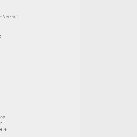
 - Verkauf
z
hop
r
eile