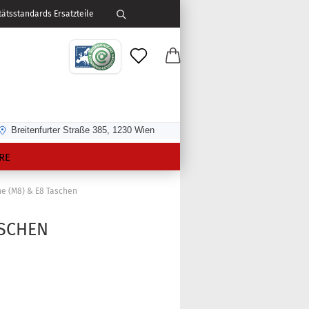
ätsstandards Ersatzteile
Breitenfurter Straße 385, 1230 Wien
RE
e (M8) & E8 Taschen
ASCHEN