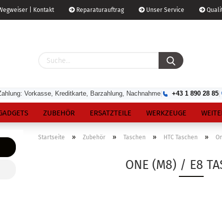
egweiser | Kontakt
Reparaturauftrag
Unser Service
Qualit
Zahlung: Vorkasse, Kreditkarte, Barzahlung, Nachnahme
|
+43 1 890 28 85
|
GADGETS
ZUBEHÖR
ERSATZTEILE
WERKZEUGE
WEITE
»
»
»
»
Startseite
Zubehör
Taschen
HTC Taschen
On
ONE (M8) / E8 T