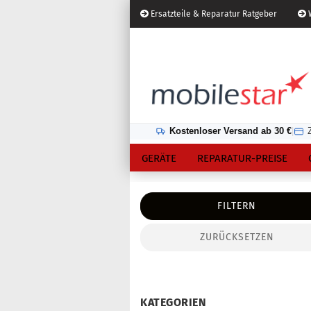
Ersatzteile & Reparatur Ratgeber
W
Österreich
Kundenlogin
Lieferland
Kostenloser Versand ab 30 €
|
GERÄTE
REPARATUR-PREISE
FILTERN
ZURÜCKSETZEN
Konto erstellen
Passwort vergessen?
KATEGORIEN