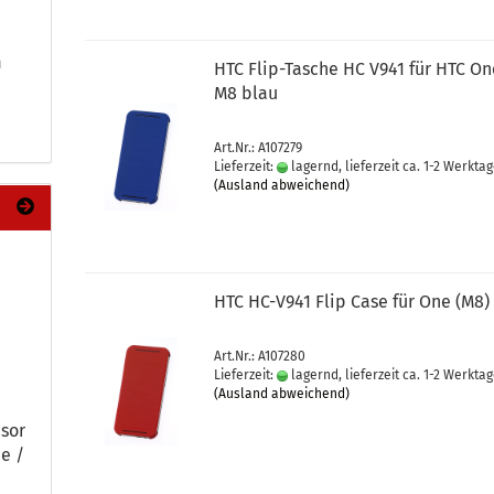
m
HTC Flip-​Ta­sche HC V941 für HTC O
M8 blau
Art.Nr.: A107279
Lieferzeit:
lagernd, lieferzeit ca. 1-2 Werkta
(Ausland abweichend)
HTC HC-​V941 Flip Case für One (M8)
Art.Nr.: A107280
Lieferzeit:
lagernd, lieferzeit ca. 1-2 Werkta
(Ausland abweichend)
nsor
be /