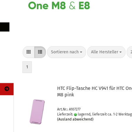
Sortieren nach
Alle Hersteller
1
HTC Flip-​Ta­sche HC V941 für HTC O
M8 pink
Art.Nr.: A107277
Lieferzeit:
lagernd, lieferzeit ca. 1-2 Werkta
(Ausland abweichend)