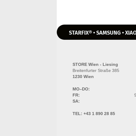
STARFIX® • SAMSUNG • XIAO
STORE Wien - Liesing
Breitenfurter Straße 385
1230 Wien
MO–DO:
FR:
9
SA:
TEL:
+43 1 890 28 85