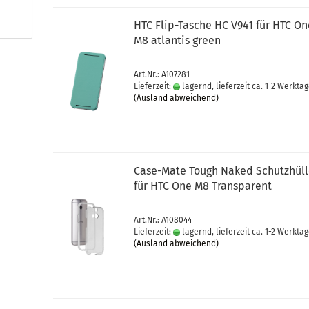
HTC Flip-​Ta­sche HC V941 für HTC O
M8 at­lan­tis green
Art.Nr.: A107281
Lieferzeit:
lagernd, lieferzeit ca. 1-2 Werkta
(Ausland abweichend)
Case-​Mate Tough Naked Schutz­hül­
für HTC One M8 Trans­pa­rent
Art.Nr.: A108044
Lieferzeit:
lagernd, lieferzeit ca. 1-2 Werkta
(Ausland abweichend)