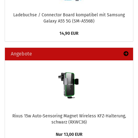
La­de­buch­se / Con­nec­tor Board kom­pa­ti­bel mit Sam­sung
Ga­la­xy A55 5G (SM-​A556B)
14,90 EUR
Angebote
Rixus 15w Auto-​Sensoring Ma­gnet Wire­less KFZ-​Halterung,
schwarz (RXWC36)
Nur 13,00 EUR