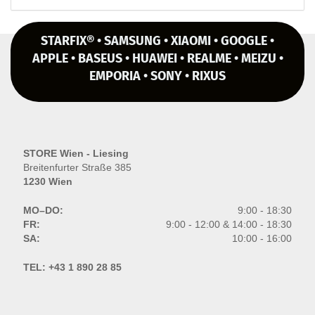
STARFIX® • SAMSUNG • XIAOMI • GOOGLE •
APPLE • BASEUS • HUAWEI • REALME • MEIZU •
EMPORIA • SONY • RIXUS
STORE Wien - Liesing
Breitenfurter Straße 385
1230 Wien
MO–DO:
9:00 - 18:30
FR:
9:00 - 12:00 & 14:00 - 18:30
SA:
10:00 - 16:00
TEL:
+43 1 890 28 85