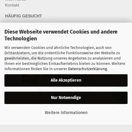
Kontakt
HÄUFIG GESUCHT
Fragen und Antworten Webshop
Fragen & Antworten Reparatur
Diese Webseite verwendet Cookies und andere
Qualitätsstandards für Ersatzteile
Technologien
Reparaturablauf
Wir verwenden Cookies und ähnliche Technologien, auch von
Drittanbietern, um die ordentliche Funktionsweise der Website zu
Vertrag widerrufen
gewährleisten, die Nutzung unseres Angebotes zu analysieren und
Ihnen ein bestmögliches Einkaufserlebnis bieten zu können. Weitere
Informationen finden Sie in unserer
Datenschutzerklärung
.
Zertifizierter & sicherer Onlineshop
Alle Akzeptieren
Kostenloser Versand ab 30 €
Vorkasse
Karte
Bar
Nachnahme
Nur Notwendige
Copyright © 2024 mobilestar.at - All Rights Reserved.
Weitere Informationen