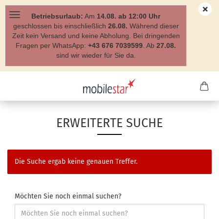
Betriebsurlaub:
Am
14.08. ab 12:00 Uhr
geschlossen bis einschließlich
26.08.
Während dieser
Zeit kein Versand und keine Abholung. Bei dringenden
Fragen per WhatsApp:
+43 676 7039599
. Ab
27.08.
sind wir wieder für Sie da.
ERWEITERTE SUCHE
Die Suche ergab keine genauen Treffer.
Möchten Sie noch einmal suchen?