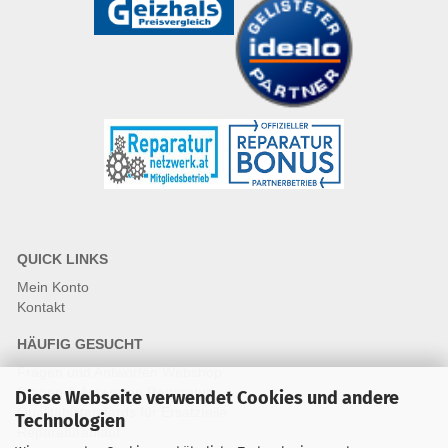
QUICK LINKS
Mein Konto
Kontakt
HÄUFIG GESUCHT
Fragen und Antworten Webshop
Fragen & Antworten Reparatur
Diese Webseite verwendet Cookies und andere
Qualitätsstandards für Ersatzteile
Technologien
Reparaturablauf