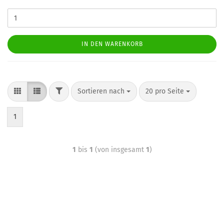
IN DEN WARENKORB
Sortieren nach
20 pro Seite
1
1
bis
1
(von insgesamt
1
)