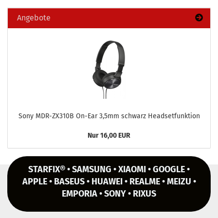
Angebote
Sony MDR-​ZX310B On-​Ear 3,5mm schwarz Head­set­funk­ti­on
Nur 16,00 EUR
STARFIX® • SAMSUNG • XIAOMI • GOOGLE •
APPLE • BASEUS • HUAWEI • REALME • MEIZU •
EMPORIA • SONY • RIXUS