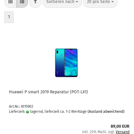
Sortieren nach
20 pro Seite
1
Hua­wei P smart 2019 Re­pa­ra­tur (POT-​LX1)
Art.Nr.: A115902
Lieferzeit:
lagernd, lieferzeit ca. 1-2 Werktage
(Ausland abweichend)
89,00 EUR
inkl. 20% MwSt. zzgl.
Versand