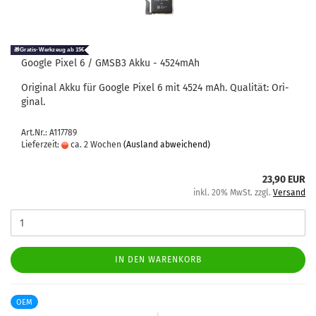
Goog­le Pixel 6 / GMSB3 Akku - 4524mAh
Ori­gi­nal Akku für Goog­le Pixel 6 mit 4524 mAh. Qua­li­tät: Ori­
gi­nal.
Art.Nr.: A117789
Lieferzeit:
ca. 2 Wochen
(Ausland abweichend)
23,90 EUR
inkl. 20% MwSt. zzgl.
Versand
IN DEN WARENKORB
OEM