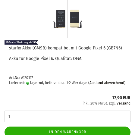
star­fix Akku (GMSB) kom­pa­ti­bel mit Goog­le Pixel 6 (GB7N6)
Akku für Goog­le Pixel 6. Qua­li­tät: OEM.
Art.Nr.: A120117
Lieferzeit:
lagernd, lieferzeit ca. 1-2 Werktage
(Ausland abweichend)
17,90 EUR
inkl. 20% MwSt. zzgl.
Versand
IN DEN WARENKORB