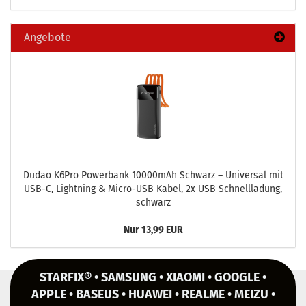
Angebote
Dudao K6Pro Power­bank 10000mAh Schwarz – Uni­ver­sal mit
USB-C, Light­ning & Micro-​USB Kabel, 2x USB Schnell­la­dung,
schwarz
Nur 13,99 EUR
STARFIX® • SAMSUNG • XIAOMI • GOOGLE •
APPLE • BASEUS • HUAWEI • REALME • MEIZU •