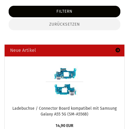
FILTERN
ZURÜCKSETZEN
Neue Artikel
La­de­buch­se / Con­nec­tor Board kom­pa­ti­bel mit Sam­sung
Ga­la­xy A55 5G (SM-​A556B)
14,90 EUR