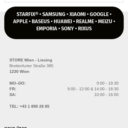
STARFIX® • SAMSUNG • XIAOMI • GOOGLE •
APPLE • BASEUS • HUAWEI • REALME • MEIZU •
EMPORIA • SONY • RIXUS
STORE Wien - Liesing
Breitenfurter Straße 385
1230 Wien
MO–DO:
9:00 - 18:30
FR:
9:00 - 12:00 & 14:00 - 18:30
SA:
10:00 - 16:00
TEL:
+43 1 890 28 85