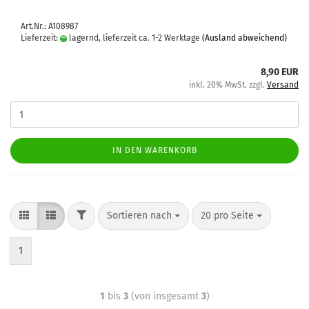
Art.Nr.: A108987
Lieferzeit:
lagernd, lieferzeit ca. 1-2 Werktage
(Ausland abweichend)
8,90 EUR
inkl. 20% MwSt. zzgl.
Versand
IN DEN WARENKORB
Sortieren nach
20 pro Seite
1
1
bis
3
(von insgesamt
3
)