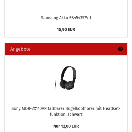
Sam­sung Akku EB454357VU
15,90 EUR
Angebote
Sony MDR-​ZX110AP falt­ba­rer Bü­gel­kopf­hö­rer mit Head­set­
funk­ti­on, schwarz
Nur 12,00 EUR