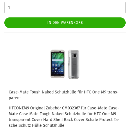
IN DEN WARENKORB
Case-​Mate Tough Naked Schutz­hül­le für HTC One M9 trans­
pa­rent
HTCONEM9 Ori­gi­nal Zu­be­hör CM032367 für Case-​Mate Ca­se­
Ma­te Case Mate Tough Naked Schutz­hül­le für HTC One M9
trans­pa­rent Cover Hard Shell Back Cover Scha­le Pro­tect Ta­
sche Schutz Hülle Schutz­hül­le