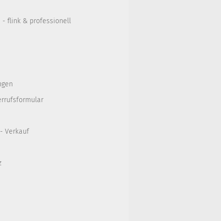
- flink & professionell
ngen
errufsformular
 - Verkauf
z