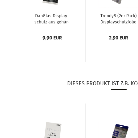
Dan­G­las Dis­play­
Trendy8 (2er Pack)
schutz aus ge­här­
Dis­play­schutz­fo­lie
te­tem Glas für HTC
für HTC One M8
One M8
9,90 EUR
2,90 EUR
DIESES PRODUKT IST Z.B. KO