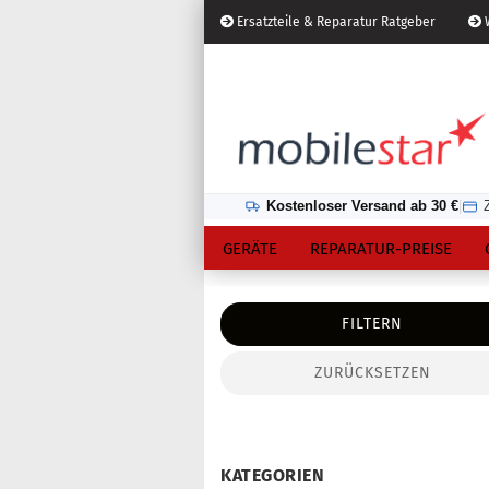
Ersatzteile & Reparatur Ratgeber
W
Österreich
Kundenlogin
Lieferland
Kostenloser Versand ab 30 €
|
GERÄTE
REPARATUR-PREISE
FILTERN
ZURÜCKSETZEN
Konto erstellen
Passwort vergessen?
KATEGORIEN