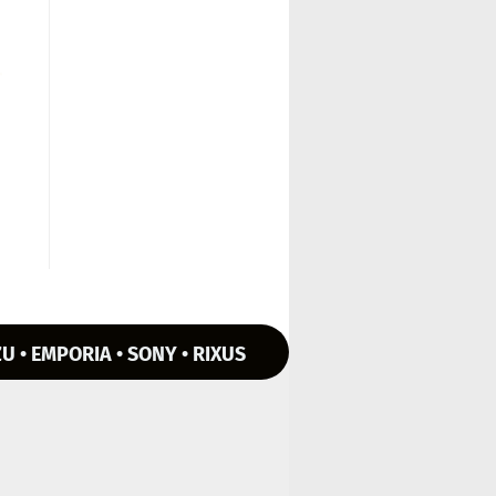
U • EMPORIA • SONY • RIXUS