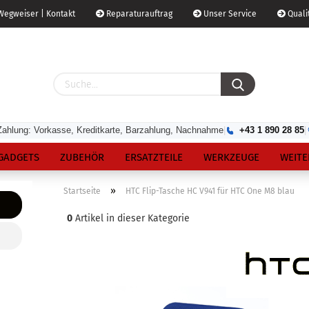
egweiser | Kontakt
Reparaturauftrag
Unser Service
Qualit
Zahlung: Vorkasse, Kreditkarte, Barzahlung, Nachnahme
|
+43 1 890 28 85
|
GADGETS
ZUBEHÖR
ERSATZTEILE
WERKZEUGE
WEITE
»
Startseite
HTC Flip-Tasche HC V941 für HTC One M8 blau
0
Artikel in dieser Kategorie