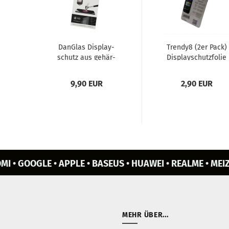
Dan­G­las Dis­play­
Trendy8 (2er Pack)
schutz aus ge­här­
Dis­play­schutz­fo­lie
te­tem Glas für HTC
für HTC One M8
One M8
9,90 EUR
2,90 EUR
MI • GOOGLE • APPLE • BASEUS • HUAWEI • REALME • MEIZ
MEHR ÜBER...