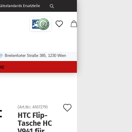
ätsstandards Ersatzteile
Breitenfurter Straße 385, 1230 Wien
RE
Auf
(Art.Nr.:
A107279
)
HTC Flip-​
den
Tasche HC
Merkzettel
V941 für