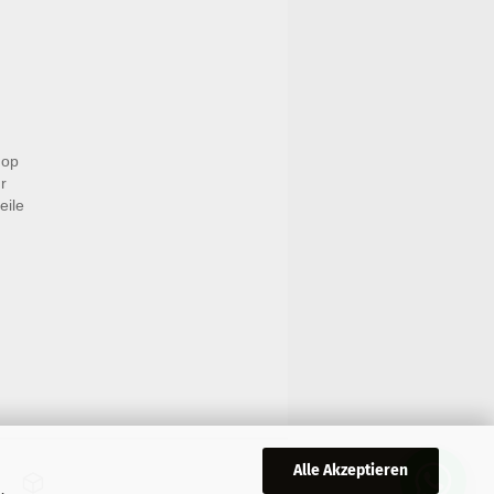
hop
r
eile
Alle Akzeptieren
,