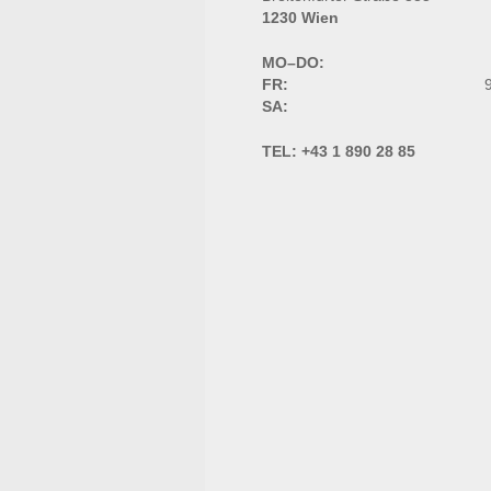
1230 Wien
MO–DO:
FR:
9
SA:
TEL:
+43 1 890 28 85