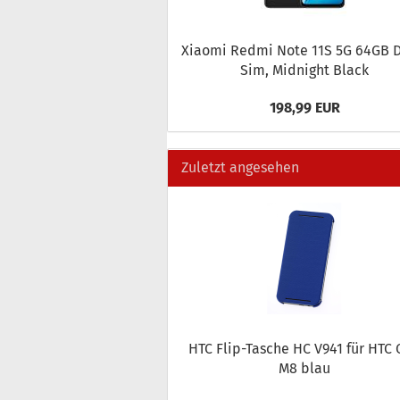
Xiao­mi Redmi Note 11S 5G 64GB D
Sim, Mid­night Black
198,99 EUR
Zuletzt angesehen
HTC Flip-​Tasche HC V941 für HTC
M8 blau