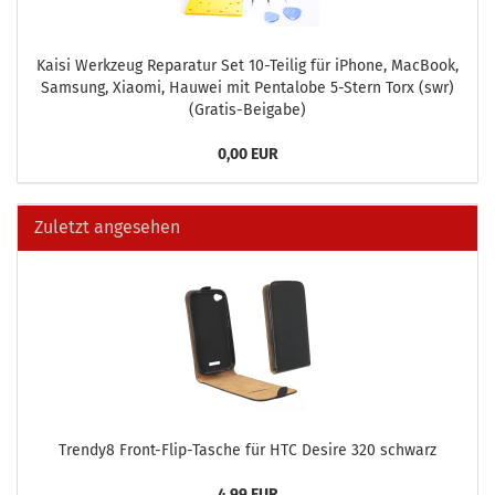
Kaisi Werk­zeug Re­pa­ra­tur Set 10-​Teilig für iPho­ne, MacBook,
Sam­sung, Xiao­mi, Hau­wei mit Pen­talo­be 5-​Stern Torx (swr)
(Gratis-​Beigabe)
0,00 EUR
Zuletzt angesehen
Trendy8 Front-​Flip-Tasche für HTC De­si­re 320 schwarz
4,99 EUR