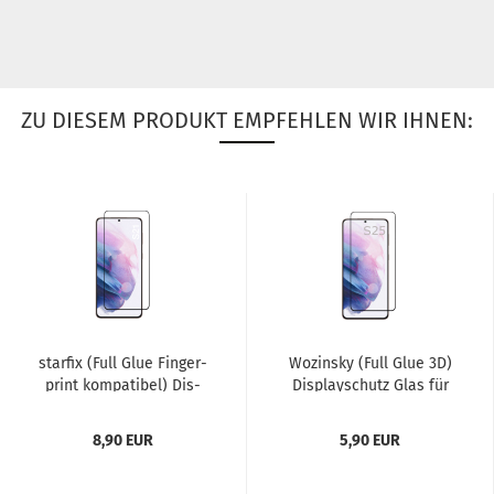
ZU DIESEM PRODUKT EMPFEHLEN WIR IHNEN:
star­fix (Full Glue Fin­ger­
Wo­zin­sky (Full Glue 3D)
print kom­pa­ti­bel) Dis­
Dis­play­schutz Glas für
play­schutz Glas...
Sam­sung Ga­la­xy...
8,90 EUR
5,90 EUR