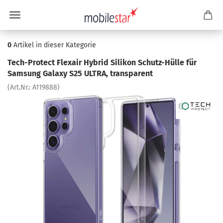
0
Artikel in dieser Kategorie
Tech-​Protect Flex­air Hy­brid Si­li­kon Schutz-​Hülle für
Sam­sung Ga­la­xy S25 ULTRA, trans­pa­rent
(Art.Nr.:
A119888
)