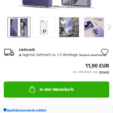
Lieferzeit:
A
lagernd, lieferzeit ca. 1-2 Werktage
(Ausland abweichend)
d
11,90 EUR
M
inkl. 20% MwSt. zzgl.
Versand
In den Warenkorb
🛡
Qualitätsstandards erklärt