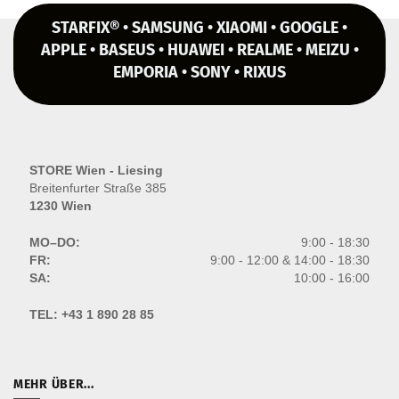
STARFIX® • SAMSUNG • XIAOMI • GOOGLE •
APPLE • BASEUS • HUAWEI • REALME • MEIZU •
EMPORIA • SONY • RIXUS
STORE Wien - Liesing
Breitenfurter Straße 385
1230 Wien
MO–DO:
9:00 - 18:30
FR:
9:00 - 12:00 & 14:00 - 18:30
SA:
10:00 - 16:00
TEL:
+43 1 890 28 85
MEHR ÜBER...