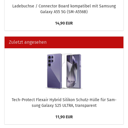
La­de­buch­se / Con­nec­tor Board kom­pa­ti­bel mit Sam­sung
Ga­la­xy A55 5G (SM-​A556B)
14,90 EUR
Zuletzt angesehen
Tech-​Protect Flex­air Hy­brid Si­li­kon Schutz-​Hülle für Sam­
sung Ga­la­xy S25 ULTRA, trans­pa­rent
11,90 EUR