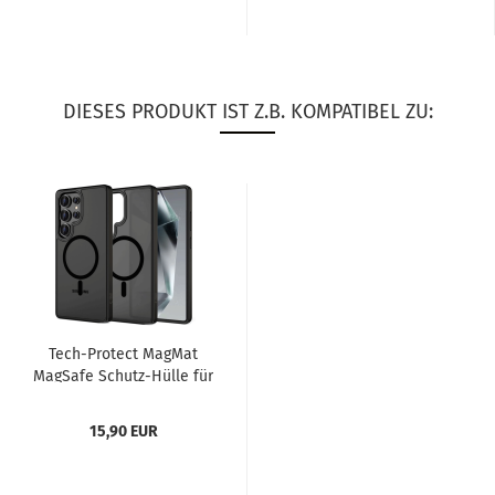
DIESES PRODUKT IST Z.B. KOMPATIBEL ZU:
Tech-​Pro­tect Mag­Mat
MagSafe Schutz-​​Hülle für
Sam­sung Ga­la­xy S25...
15,90 EUR