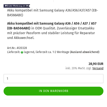
Akku kom­pa­ti­bel mit Sam­sung Ga­la­xy A36/A56/A37/A57 (EB-​
BA566ABE)
Akku kom­pa­ti­bel mit Sam­sung Ga­la­xy A36 / A56 / A37 / A57
(EB-​BA566ABE)
in OEM Qua­li­tät. Zu­ver­läs­si­ger Er­satz­ak­ku
mit prä­zi­ser Pass­form und sta­bi­ler Leis­tung für Re­pa­ra­tur
und Ak­ku­wech­sel.
Art.Nr.: A120328
Lieferzeit:
lagernd, lieferzeit ca. 1-2 Werktage
(Ausland abweichend)
28,90 EUR
inkl. 20% MwSt. zzgl.
Versand
IN DEN WARENKORB