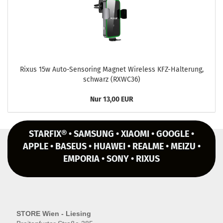
Rixus 15w Auto-​Sensoring Ma­gnet Wire­less KFZ-​Halterung,
schwarz (RXWC36)
Nur 13,00 EUR
STARFIX® • SAMSUNG • XIAOMI • GOOGLE •
APPLE • BASEUS • HUAWEI • REALME • MEIZU •
EMPORIA • SONY • RIXUS
STORE Wien - Liesing