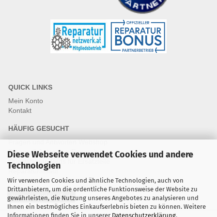
QUICK LINKS
Mein Konto
Kontakt
HÄUFIG GESUCHT
Fragen und Antworten Webshop
Fragen & Antworten Reparatur
Diese Webseite verwendet Cookies und andere
Qualitätsstandards für Ersatzteile
Technologien
Reparaturablauf
Wir verwenden Cookies und ähnliche Technologien, auch von
Drittanbietern, um die ordentliche Funktionsweise der Website zu
Vertrag widerrufen
gewährleisten, die Nutzung unseres Angebotes zu analysieren und
Ihnen ein bestmögliches Einkaufserlebnis bieten zu können. Weitere
Informationen finden Sie in unserer
Datenschutzerklärung
.