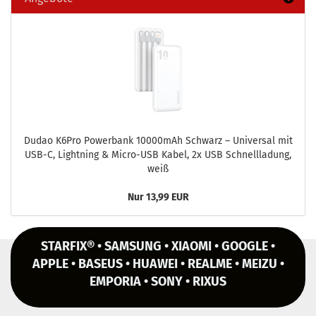
Dudao K6Pro Power­bank 10000mAh Schwarz – Uni­ver­sal mit
USB-C, Light­ning & Micro-​USB Kabel, 2x USB Schnell­la­dung,
weiß
Nur 13,99 EUR
STARFIX® • SAMSUNG • XIAOMI • GOOGLE •
APPLE • BASEUS • HUAWEI • REALME • MEIZU •
EMPORIA • SONY • RIXUS