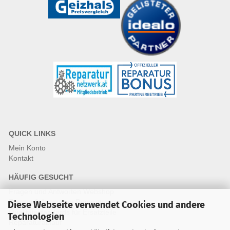
QUICK LINKS
Mein Konto
Kontakt
HÄUFIG GESUCHT
Fragen und Antworten Webshop
Fragen & Antworten Reparatur
Diese Webseite verwendet Cookies und andere
Qualitätsstandards für Ersatzteile
Technologien
Reparaturablauf