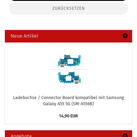
ZURÜCKSETZEN
Neue Artikel
La­de­buch­se / Con­nec­tor Board kom­pa­ti­bel mit Sam­sung
Ga­la­xy A55 5G (SM-​A556B)
14,90 EUR
Angebote