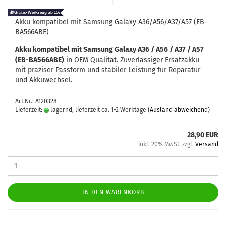
Akku kom­pa­ti­bel mit Sam­sung Ga­la­xy A36/A56/A37/A57 (EB-​
BA566ABE)
Akku kom­pa­ti­bel mit Sam­sung Ga­la­xy A36 / A56 / A37 / A57
(EB-​BA566ABE)
in OEM Qua­li­tät. Zu­ver­läs­si­ger Er­satz­ak­ku
mit prä­zi­ser Pass­form und sta­bi­ler Leis­tung für Re­pa­ra­tur
und Ak­ku­wech­sel.
Art.Nr.: A120328
Lieferzeit:
lagernd, lieferzeit ca. 1-2 Werktage
(Ausland abweichend)
28,90 EUR
inkl. 20% MwSt. zzgl.
Versand
IN DEN WARENKORB