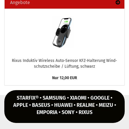
Angebote
Rixus In­duk­tiv Wire­less Auto-​Sensor KFZ-​Halterung Wind­
schutz­schei­be / Lüf­tung, schwarz
Nur 12,00 EUR
STARFIX® • SAMSUNG • XIAOMI • GOOGLE •
APPLE • BASEUS • HUAWEI • REALME • MEIZU •
EMPORIA • SONY • RIXUS