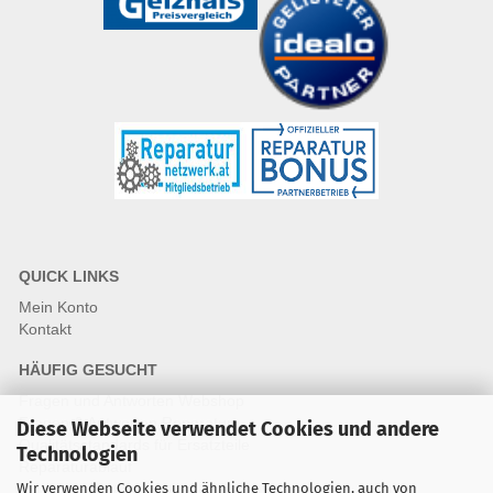
QUICK LINKS
Mein Konto
Kontakt
HÄUFIG GESUCHT
Fragen und Antworten Webshop
Fragen & Antworten Reparatur
Diese Webseite verwendet Cookies und andere
Qualitätsstandards für Ersatzteile
Technologien
Reparaturablauf
Wir verwenden Cookies und ähnliche Technologien, auch von