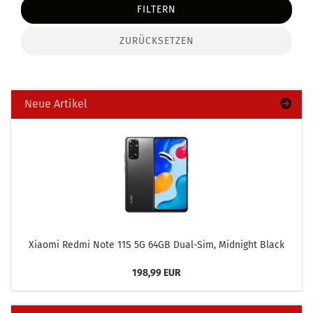
FILTERN
ZURÜCKSETZEN
Neue Artikel
Xiao­mi Redmi Note 11S 5G 64GB Dual-​Sim, Mid­night Black
198,99 EUR