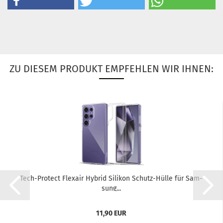
ZU DIESEM PRODUKT EMPFEHLEN WIR IHNEN:
Tech-​Pro­tect Flex­air Hy­brid Si­li­kon Schutz-​​Hülle für Sam­
sung...
11,90 EUR