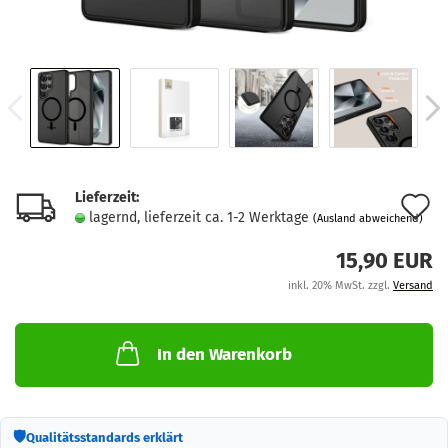
Lieferzeit:
A
lagernd, lieferzeit ca. 1-2 Werktage
(Ausland abweichend)
d
15,90 EUR
M
inkl. 20% MwSt. zzgl.
Versand
In den Warenkorb
🛡
Qualitätsstandards erklärt