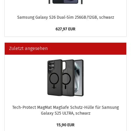
Sam­sung Ga­la­xy S26 Dual-​Sim 256GB/12GB, schwarz
627,97 EUR
Zuletzt angesehen
Tech-​Protect Mag­Mat MagSafe Schutz-​Hülle für Sam­sung
Ga­la­xy S25 ULTRA, schwarz
15,90 EUR