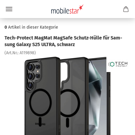
0
Artikel in dieser Kategorie
Tech-​Protect Mag­Mat MagSafe Schutz-​Hülle für Sam­
sung Ga­la­xy S25 ULTRA, schwarz
(Art.Nr.:
A119898
)