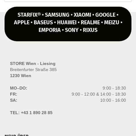
STARFIX® • SAMSUNG • XIAOMI • GOOGLE •
APPLE • BASEUS • HUAWEI • REALME • MEIZU •
EMPORIA • SONY • RIXUS
STORE Wien - Liesing
Breitenfurter Straße 385
1230 Wien
MO–DO:
9:00 - 18:30
FR:
9:00 - 12:00 & 14:00 - 18:30
SA:
10:00 - 16:00
TEL:
+43 1 890 28 85