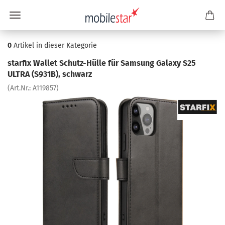
0
Artikel in dieser Kategorie
star­fix Wal­let Schutz-​Hülle für Sam­sung Ga­la­xy S25
ULTRA (S931B), schwarz
(Art.Nr.:
A119857
)