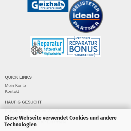
QUICK LINKS
Mein Konto
Kontakt
HÄUFIG GESUCHT
Fragen und Antworten Webshop
Fragen & Antworten Reparatur
Diese Webseite verwendet Cookies und andere
Qualitätsstandards für Ersatzteile
Technologien
Reparaturablauf