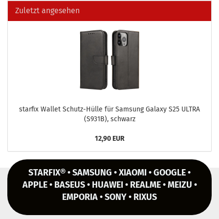
Zuletzt angesehen
star­fix Wal­let Schutz-​Hülle für Sam­sung Ga­la­xy S25 ULTRA
(S931B), schwarz
12,90 EUR
STARFIX® • SAMSUNG • XIAOMI • GOOGLE •
APPLE • BASEUS • HUAWEI • REALME • MEIZU •
EMPORIA • SONY • RIXUS