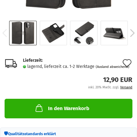
Lieferzeit:
A
lagernd, lieferzeit ca. 1-2 Werktage
(Ausland abweichend)
d
12,90 EUR
M
inkl. 20% MwSt. zzgl.
Versand
In den Warenkorb
🛡
Qualitätsstandards erklärt