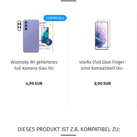
COMPATIBLE
Wo­zin­sky 9H ge­här­te­tes
star­fix (Full Glue Fin­ger­
Full Ka­me­ra Glas für
print kom­pa­ti­bel) Dis­
Sam­sung Ga­la­xy S25...
play­schutz Glas...
4,99 EUR
8,90 EUR
DIESES PRODUKT IST Z.B. KOMPATIBEL ZU: