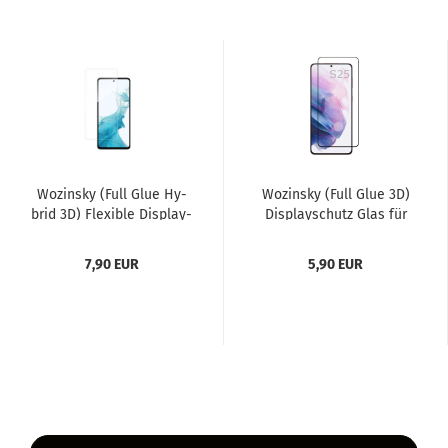
Wo­zin­sky (Full Glue Hy­
Wo­zin­sky (Full Glue 3D)
brid 3D) Fle­xi­ble Dis­play­
Dis­play­schutz Glas für
schutz Glas für...
Sam­sung Ga­la­xy...
7,90 EUR
5,90 EUR