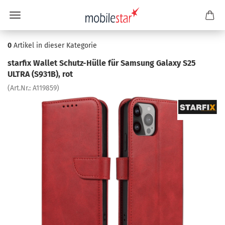
0
Artikel in dieser Kategorie
star­fix Wal­let Schutz-​Hülle für Sam­sung Ga­la­xy S25
ULTRA (S931B), rot
(Art.Nr.:
A119859
)