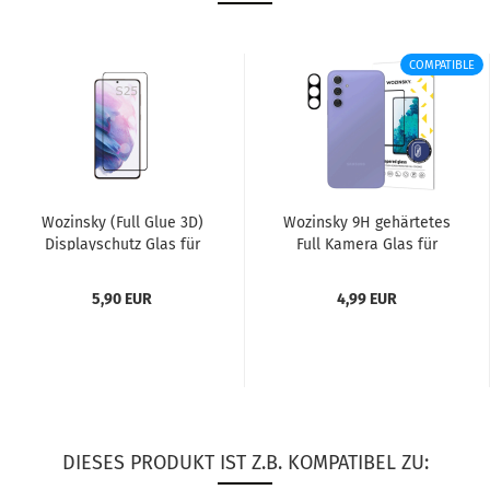
COMPATIBLE
Wo­zin­sky (Full Glue 3D)
Wo­zin­sky 9H ge­här­te­tes
Dis­play­schutz Glas für
Full Ka­me­ra Glas für
Sam­sung Ga­la­xy...
Sam­sung Ga­la­xy S25...
5,90 EUR
4,99 EUR
DIESES PRODUKT IST Z.B. KOMPATIBEL ZU: