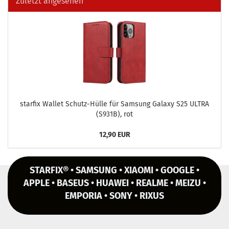
Zuletzt angesehen
star­fix Wal­let Schutz-​Hülle für Sam­sung Ga­la­xy S25 ULTRA
(S931B), rot
12,90 EUR
STARFIX® • SAMSUNG • XIAOMI • GOOGLE •
APPLE • BASEUS • HUAWEI • REALME • MEIZU •
EMPORIA • SONY • RIXUS