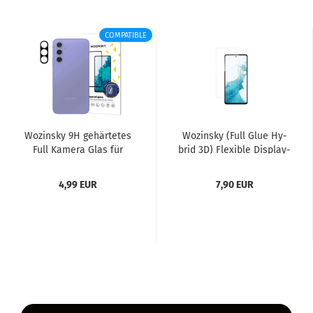
COMPATIBLE
Wo­zin­sky 9H ge­här­te­tes
Wo­zin­sky (Full Glue Hy­
Full Ka­me­ra Glas für
brid 3D) Fle­xi­ble Dis­play­
Sam­sung Ga­la­xy S25...
schutz Glas für...
4,99 EUR
7,90 EUR