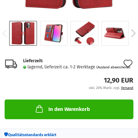
Lieferzeit:
A
lagernd, lieferzeit ca. 1-2 Werktage
(Ausland abweichend)
d
12,90 EUR
M
inkl. 20% MwSt. zzgl.
Versand
In den Warenkorb
🛡
Qualitätsstandards erklärt