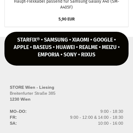
Haupt-​Flexkabel pas­send für Sam­sung Ga­la­xy A40 (SM-​
A405F)
5,90 EUR
STARFIX® • SAMSUNG • XIAOMI • GOOGLE •
APPLE • BASEUS • HUAWEI • REALME • MEIZU •
EMPORIA • SONY • RIXUS
STORE Wien - Liesing
Breitenfurter Straße 385
1230 Wien
MO–DO:
9:00 - 18:30
FR:
9:00 - 12:00 & 14:00 - 18:30
SA:
10:00 - 16:00