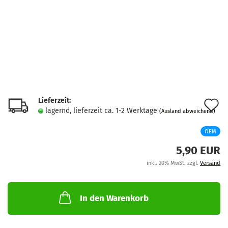
Lieferzeit:
A
lagernd, lieferzeit ca. 1-2 Werktage
(Ausland abweichend)
d
OEM
M
5,90 EUR
inkl. 20% MwSt. zzgl.
Versand
In den Warenkorb