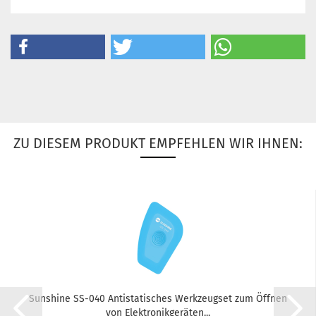
ZU DIESEM PRODUKT EMPFEHLEN WIR IHNEN:
Sun­shi­ne SS-​040 An­ti­sta­ti­sches Werk­zeugs­et zum Öff­nen
von Elek­tro­nik­ge­rä­ten...