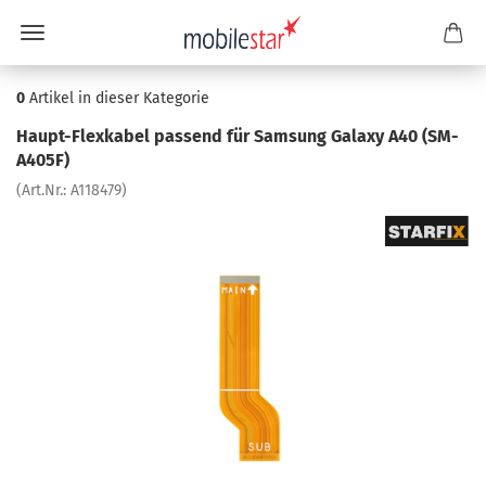
0
Artikel in dieser Kategorie
Haupt-​Flexkabel pas­send für Sam­sung Ga­la­xy A40 (SM-​
A405F)
(Art.Nr.:
A118479
)