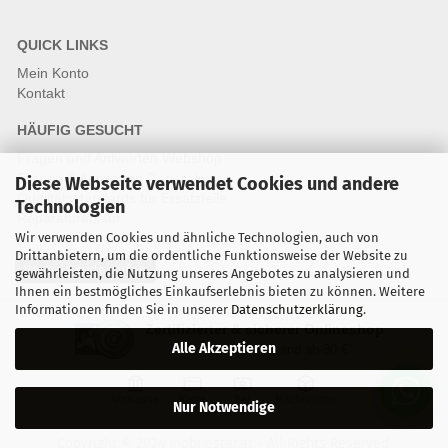
QUICK LINKS
Mein Konto
Kontakt
HÄUFIG GESUCHT
Fragen und Antworten Webshop
Fragen & Antworten Reparatur
Diese Webseite verwendet Cookies und andere
Qualitätsstandards für Ersatzteile
Technologien
Reparaturablauf
Wir verwenden Cookies und ähnliche Technologien, auch von
Drittanbietern, um die ordentliche Funktionsweise der Website zu
Vertrag widerrufen
gewährleisten, die Nutzung unseres Angebotes zu analysieren und
Ihnen ein bestmögliches Einkaufserlebnis bieten zu können. Weitere
Informationen finden Sie in unserer
Datenschutzerklärung
.
Zertifizierter & sicherer Onlineshop
Alle Akzeptieren
Kostenloser Versand ab 30 €
Vorkasse
Karte
Bar
Nachnahme
Nur Notwendige
Copyright © 2024 mobilestar.at - All Rights Reserved.