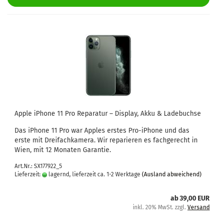
Apple iPho­ne 11 Pro Re­pa­ra­tur – Dis­play, Akku & La­de­buch­se
Das iPho­ne 11 Pro war App­les ers­tes Pro-​iPhone und das
erste mit Drei­fach­ka­me­ra. Wir re­pa­rie­ren es fach­ge­recht in
Wien, mit 12 Mo­na­ten Ga­ran­tie.
Art.Nr.: SX177922_5
Lieferzeit:
lagernd, lieferzeit ca. 1-2 Werktage
(Ausland abweichend)
ab 39,00 EUR
inkl. 20% MwSt. zzgl.
Versand