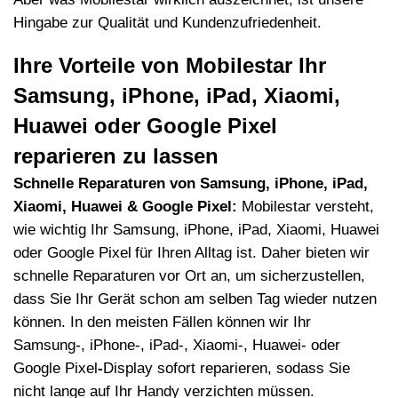
Hingabe zur Qualit
ä
t und Kundenzufriedenheit.
Ihre Vorteile von Mobilestar Ihr
Samsung, iPhone, iPad, Xiaomi,
Huawei oder Google Pixel
reparieren zu lassen
Schnelle Reparaturen von Samsung, iPhone, iPad,
Xiaomi, Huawei & Google Pixel:
Mobilestar versteht,
wie wichtig Ihr Samsung, iPhone, iPad, Xiaomi, Huawei
oder Google Pixel
fü
r Ihren Alltag ist. Daher bieten wir
schnelle Reparaturen vor Ort an, um sicherzustellen,
dass Sie Ihr Ger
ä
t schon am selben Tag wieder nutzen
k
ö
nnen. In den meisten F
ä
llen k
ö
nnen wir Ihr
Samsung-, iPhone-, iPad-, Xiaomi-, Huawei- oder
Google Pixel
-
Display sofort reparieren, sodass Sie
nicht lange auf Ihr Handy verzichten m
üssen.