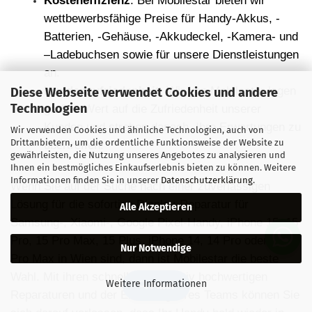
Kosteneffizienz
: Bei Mobilestar bieten wir
wettbewerbsf
ä
hige Preise f
ü
r Handy-Akkus, -
Batterien, -Geh
ä
use, -Akkudeckel, -Kamera- und
–
Ladebuchsen sowie f
ü
r unsere Dienstleistungen
an.
Kundenzufriedenheit
: Wir von Mobilestar legen
Diese Webseite verwendet Cookies und andere
Technologien
großen Wert auf die Zufriedenheit unserer
Kunden und streben danach, Ihre Erwartungen zu
Wir verwenden Cookies und ähnliche Technologien, auch von
Drittanbietern, um die ordentliche Funktionsweise der Website zu
ü
bertreffen.
gewährleisten, die Nutzung unseres Angebotes zu analysieren und
Ihnen ein bestmögliches Einkaufserlebnis bieten zu können. Weitere
Informationen finden Sie in unserer
Datenschutzerklärung
.
Wenn Sie auf der Suche nach einer zuverl
ä
ssigen
L
ö
sung f
ü
r die sofortige Display-Reparatur f
ü
r
Alle Akzeptieren
Samsung-, Xiaomi-, Google Pixel-Handy, iPhone 15, 15
Pro, 15 Pro Max, 15 Plus, iPhone 14, 14 Pro oder 14
Nur Notwendige
Pro Max in Wien sind, dann ist Mobilestar die beste
Wahl. Mit ihren schnellen, qualitativ hochwertigen
Weitere Informationen
🔍 Filter
Reparaturen und der Erfahrung ihres Teams k
ö
nnen Sie