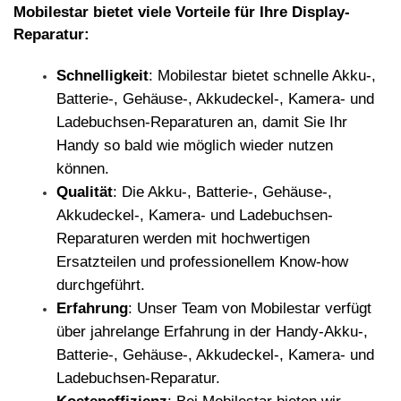
Mobilestar bietet viele Vorteile f
ü
r Ihre Display-
Reparatur:
Schnelligkeit
: Mobilestar bietet schnelle Akku-,
Batterie-, Geh
ä
use-, Akkudeckel-, Kamera- und
Ladebuchsen-Reparaturen an, damit Sie Ihr
Handy so bald wie m
ö
glich wieder nutzen
k
ö
nnen.
Qualit
ät
: Die Akku-, Batterie-, Geh
ä
use-,
Akkudeckel-, Kamera- und Ladebuchsen-
Reparaturen werden mit hochwertigen
Ersatzteilen und professionellem Know-how
durchgef
ü
hrt.
Erfahrung
: Unser Team von Mobilestar verf
ü
gt
ü
ber jahrelange Erfahrung in der Handy-Akku-,
Batterie-, Geh
ä
use-, Akkudeckel-, Kamera- und
Ladebuchsen-Reparatur.