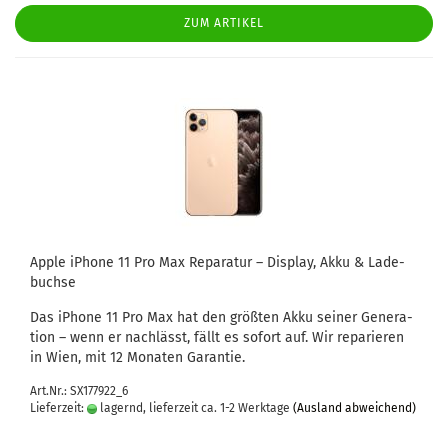
ZUM ARTIKEL
Apple iPho­ne 11 Pro Max Re­pa­ra­tur – Dis­play, Akku & La­de­
buch­se
Das iPho­ne 11 Pro Max hat den größ­ten Akku sei­ner Ge­nera­
ti­on – wenn er nach­lässt, fällt es so­fort auf. Wir re­pa­rie­ren
in Wien, mit 12 Mo­na­ten Ga­ran­tie.
Art.Nr.: SX177922_6
Lieferzeit:
lagernd, lieferzeit ca. 1-2 Werktage
(Ausland abweichend)