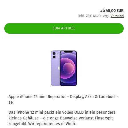
ab 45,00 EUR
inkl. 20% MwSt. zzgl.
Versand
ZUM ARTIKEL
Apple iPho­ne 12 mini Re­pa­ra­tur – Dis­play, Akku & La­de­buch­
se
Das iPho­ne 12 mini packt ein vol­les OLED in ein be­son­ders
klei­nes Ge­häu­se – die enge Bau­wei­se ver­langt Fin­ger­spit­
zen­ge­fühl. Wir re­pa­rie­ren es in Wien.