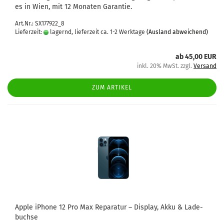
es in Wien, mit 12 Mo­na­ten Ga­ran­tie.
Art.Nr.: SX177922_8
Lieferzeit:
lagernd, lieferzeit ca. 1-2 Werktage
(Ausland abweichend)
ab 45,00 EUR
inkl. 20% MwSt. zzgl.
Versand
ZUM ARTIKEL
Apple iPho­ne 12 Pro Max Re­pa­ra­tur – Dis­play, Akku & La­de­
buch­se