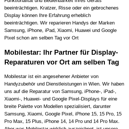
Funktionalit
ä
t und Bedienbarkeit Ihres Ger
ä
ts
beeintr
ä
chtigen. Kratzer, Risse oder ein gebrochenes
Display k
ö
nnen Ihre Erfahrung erheblich
beeintr
ä
chtigen. Wir reparieren Handys der Marken
Samsung, iPhone, iPad, Xiaomi, Huawei und Google
Pixel schon am selben Tag vor Ort
Mobilestar: Ihr Partner f
ü
r Display-
Reparaturen vor Ort am selben Tag
Mobilestar ist ein angesehener Anbieter von
Handyzubeh
ö
r und Dienstleistungen in Wien. Wir haben
uns auf die Reparatur von Samsung, iPhone-, iPad-,
Xiaomi-, Huawei- und Google Pixel-Displays f
ü
r eine
breite Palette von Modellen spezialisiert, darunter
Samsung, Xiaomi, Google Pixel, iPhone 15, 15 Pro, 15
Pro Max, 15 Plus, iPhone 14, 14 Pro und 14 Pro Max.
Aber was Mobilestar wirklich auszeichnet, ist unsere