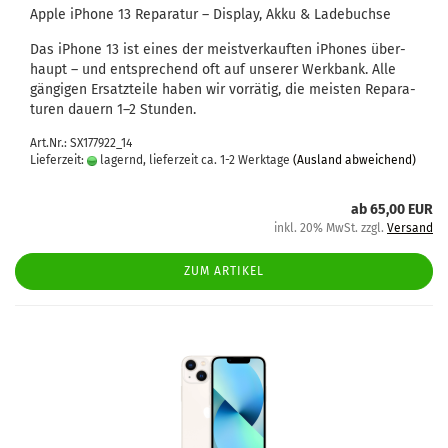
Apple iPho­ne 13 Re­pa­ra­tur – Dis­play, Akku & La­de­buch­se
Das iPho­ne 13 ist eines der meist­ver­kauf­ten iPho­nes über­
haupt – und ent­spre­chend oft auf un­se­rer Werk­bank. Alle
gän­gi­gen Er­satz­tei­le haben wir vor­rä­tig, die meis­ten Re­pa­ra­
tu­ren dau­ern 1–2 Stun­den.
Art.Nr.: SX177922_14
Lieferzeit:
lagernd, lieferzeit ca. 1-2 Werktage
(Ausland abweichend)
ab 65,00 EUR
inkl. 20% MwSt. zzgl.
Versand
ZUM ARTIKEL