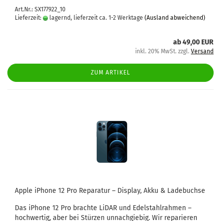
Art.Nr.: SX177922_10
Lieferzeit:
lagernd, lieferzeit ca. 1-2 Werktage
(Ausland abweichend)
ab 49,00 EUR
inkl. 20% MwSt. zzgl.
Versand
ZUM ARTIKEL
Apple iPho­ne 12 Pro Re­pa­ra­tur – Dis­play, Akku & La­de­buch­se
Das iPho­ne 12 Pro brach­te LiDAR und Edel­stahl­rah­men –
hoch­wer­tig, aber bei Stür­zen un­nach­gie­big. Wir re­pa­rie­ren