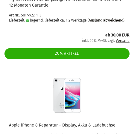
12 Mo­na­ten Ga­ran­tie.
Art.Nr.: SX177922_1_3
Lieferzeit:
lagernd, lieferzeit ca. 1-2 Werktage
(Ausland abweichend)
ab 30,00 EUR
inkl. 20% MwSt. zzgl.
Versand
ZUM ARTIKEL
Apple iPho­ne 8 Re­pa­ra­tur – Dis­play, Akku & La­de­buch­se