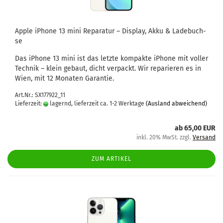
Apple iPho­ne 13 mini Re­pa­ra­tur – Dis­play, Akku & La­de­buch­
se
Das iPho­ne 13 mini ist das letz­te kom­pak­te iPho­ne mit vol­ler
Tech­nik – klein ge­baut, dicht ver­packt. Wir re­pa­rie­ren es in
Wien, mit 12 Mo­na­ten Ga­ran­tie.
Art.Nr.: SX177922_11
Lieferzeit:
lagernd, lieferzeit ca. 1-2 Werktage
(Ausland abweichend)
ab 65,00 EUR
inkl. 20% MwSt. zzgl.
Versand
ZUM ARTIKEL