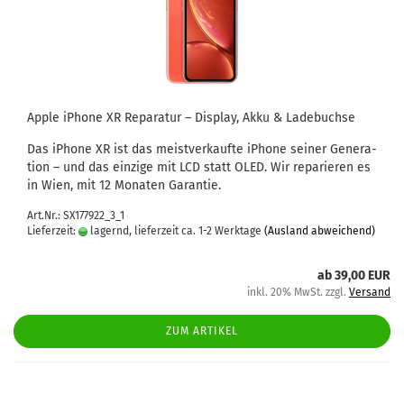
Apple iPho­ne XR Re­pa­ra­tur – Dis­play, Akku & La­de­buch­se
Das iPho­ne XR ist das meist­ver­kauf­te iPho­ne sei­ner Ge­nera­
ti­on – und das ein­zi­ge mit LCD statt OLED. Wir re­pa­rie­ren es
in Wien, mit 12 Mo­na­ten Ga­ran­tie.
Art.Nr.: SX177922_3_1
Lieferzeit:
lagernd, lieferzeit ca. 1-2 Werktage
(Ausland abweichend)
ab 39,00 EUR
inkl. 20% MwSt. zzgl.
Versand
ZUM ARTIKEL