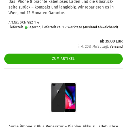
Das iPho­ne 8 brach­te ka­bel­lo­ses Laden und die Glas­rück­
sei­te zu­rück – kom­pakt und lang­le­big. Wir re­pa­rie­ren es in
Wien, mit 12 Mo­na­ten Ga­ran­tie.
Art.Nr.: SX177922_1_4
Lieferzeit:
lagernd, lieferzeit ca. 1-2 Werktage
(Ausland abweichend)
ab 39,00 EUR
inkl. 20% MwSt. zzgl.
Versand
ZUM ARTIKEL
Apple iPho­ne 8 Plus Re­pa­ra­tur – Dis­play, Akku & La­de­buch­se