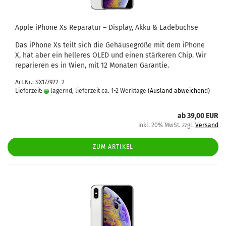
Apple iPho­ne Xs Re­pa­ra­tur – Dis­play, Akku & La­de­buch­se
Das iPho­ne Xs teilt sich die Ge­häu­se­grö­ße mit dem iPho­ne
X, hat aber ein hel­le­res OLED und einen stär­ke­ren Chip. Wir
re­pa­rie­ren es in Wien, mit 12 Mo­na­ten Ga­ran­tie.
Art.Nr.: SX177922_2
Lieferzeit:
lagernd, lieferzeit ca. 1-2 Werktage
(Ausland abweichend)
ab 39,00 EUR
inkl. 20% MwSt. zzgl.
Versand
ZUM ARTIKEL