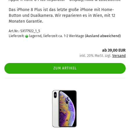
Das iPho­ne 8 Plus ist das letz­te große iPho­ne mit Home-​
Button und Dual­ka­me­ra. Wir re­pa­rie­ren es in Wien, mit 12
Mo­na­ten Ga­ran­tie.
Art.Nr.: SX177922_1_5
Lieferzeit:
lagernd, lieferzeit ca. 1-2 Werktage
(Ausland abweichend)
ab 39,00 EUR
inkl. 20% MwSt. zzgl.
Versand
ZUM ARTIKEL