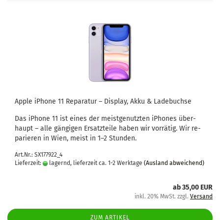
Apple iPho­ne 11 Re­pa­ra­tur – Dis­play, Akku & La­de­buch­se
Das iPho­ne 11 ist eines der meist­ge­nutz­ten iPho­nes über­
haupt – alle gän­gi­gen Er­satz­tei­le haben wir vor­rä­tig. Wir re­
pa­rie­ren in Wien, meist in 1–2 Stun­den.
Art.Nr.: SX177922_4
Lieferzeit:
lagernd, lieferzeit ca. 1-2 Werktage
(Ausland abweichend)
ab 35,00 EUR
inkl. 20% MwSt. zzgl.
Versand
ZUM ARTIKEL