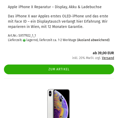
Apple iPho­ne X Re­pa­ra­tur – Dis­play, Akku & La­de­buch­se
Das iPho­ne X war App­les ers­tes OLED-​iPhone und das erste
mit Face ID – ein Dis­play­tausch ver­langt hier Er­fah­rung. Wir
re­pa­rie­ren in Wien, mit 12 Mo­na­ten Ga­ran­tie.
Art.Nr.: SX177922_1_1
Lieferzeit:
lagernd, lieferzeit ca. 1-2 Werktage
(Ausland abweichend)
ab 39,00 EUR
inkl. 20% MwSt. zzgl.
Versand
ZUM ARTIKEL