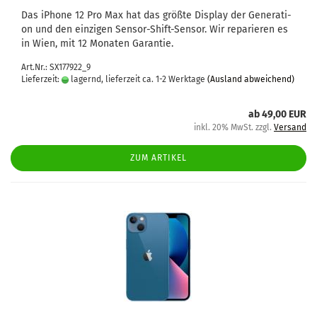
Das iPho­ne 12 Pro Max hat das größ­te Dis­play der Ge­nera­ti­
on und den ein­zi­gen Sensor-​Shift-Sensor. Wir re­pa­rie­ren es
in Wien, mit 12 Mo­na­ten Ga­ran­tie.
Art.Nr.: SX177922_9
Lieferzeit:
lagernd, lieferzeit ca. 1-2 Werktage
(Ausland abweichend)
ab 49,00 EUR
inkl. 20% MwSt. zzgl.
Versand
ZUM ARTIKEL