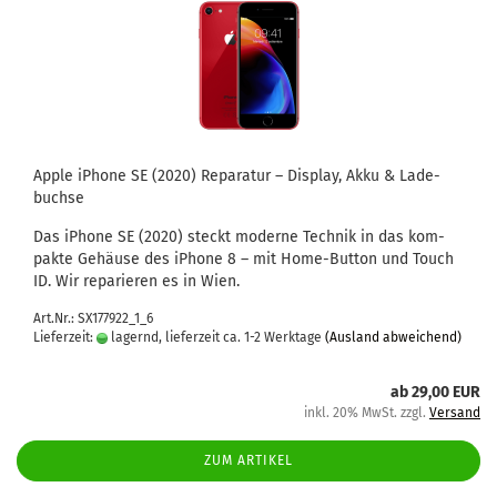
Apple iPho­ne SE (2020) Re­pa­ra­tur – Dis­play, Akku & La­de­
buch­se
Das iPho­ne SE (2020) steckt mo­der­ne Tech­nik in das kom­
pak­te Ge­häu­se des iPho­ne 8 – mit Home-​Button und Touch
ID. Wir re­pa­rie­ren es in Wien.
Art.Nr.: SX177922_1_6
Lieferzeit:
lagernd, lieferzeit ca. 1-2 Werktage
(Ausland abweichend)
ab 29,00 EUR
inkl. 20% MwSt. zzgl.
Versand
ZUM ARTIKEL