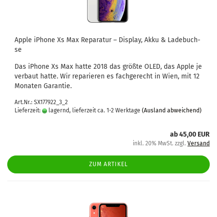
Apple iPho­ne Xs Max Re­pa­ra­tur – Dis­play, Akku & La­de­buch­
se
Das iPho­ne Xs Max hatte 2018 das größ­te OLED, das Apple je
ver­baut hatte. Wir re­pa­rie­ren es fach­ge­recht in Wien, mit 12
Mo­na­ten Ga­ran­tie.
Art.Nr.: SX177922_3_2
Lieferzeit:
lagernd, lieferzeit ca. 1-2 Werktage
(Ausland abweichend)
ab 45,00 EUR
inkl. 20% MwSt. zzgl.
Versand
ZUM ARTIKEL