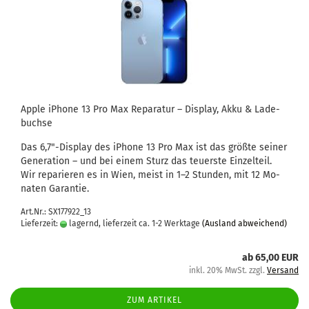
Apple iPho­ne 13 Pro Max Re­pa­ra­tur – Dis­play, Akku & La­de­
buch­se
Das 6,7"-​Display des iPho­ne 13 Pro Max ist das größ­te sei­ner
Ge­nera­ti­on – und bei einem Sturz das teu­ers­te Ein­zel­teil.
Wir re­pa­rie­ren es in Wien, meist in 1–2 Stun­den, mit 12 Mo­
na­ten Ga­ran­tie.
Art.Nr.: SX177922_13
Lieferzeit:
lagernd, lieferzeit ca. 1-2 Werktage
(Ausland abweichend)
ab 65,00 EUR
inkl. 20% MwSt. zzgl.
Versand
ZUM ARTIKEL