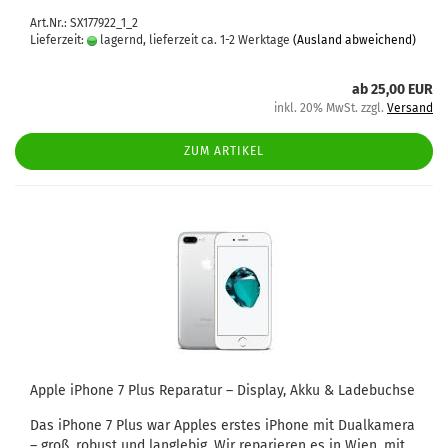
Art.Nr.: SX177922_1_2
Lieferzeit:
lagernd, lieferzeit ca. 1-2 Werktage
(Ausland abweichend)
ab 25,00 EUR
inkl. 20% MwSt. zzgl.
Versand
ZUM ARTIKEL
Apple iPho­ne 7 Plus Re­pa­ra­tur – Dis­play, Akku & La­de­buch­se
Das iPho­ne 7 Plus war App­les ers­tes iPho­ne mit Dual­ka­me­ra
– groß, ro­bust und lang­le­big. Wir re­pa­rie­ren es in Wien, mit