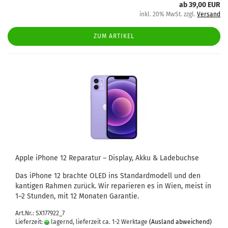
ab 39,00 EUR
inkl. 20% MwSt. zzgl.
Versand
ZUM ARTIKEL
Apple iPho­ne 12 Re­pa­ra­tur – Dis­play, Akku & La­de­buch­se
Das iPho­ne 12 brach­te OLED ins Stan­dard­mo­dell und den
kan­ti­gen Rah­men zu­rück. Wir re­pa­rie­ren es in Wien, meist in
1–2 Stun­den, mit 12 Mo­na­ten Ga­ran­tie.
Art.Nr.: SX177922_7
Lieferzeit:
lagernd, lieferzeit ca. 1-2 Werktage
(Ausland abweichend)