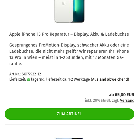
Apple iPho­ne 13 Pro Re­pa­ra­tur – Dis­play, Akku & La­de­buch­se
Ge­sprun­ge­nes ProMotion-​Display, schwa­cher Akku oder eine
La­de­buch­se, die nicht mehr greift? Wir re­pa­rie­ren Ihr iPho­ne
13 Pro in Wien – meist in 1–2 Stun­den, mit 12 Mo­na­ten Ga­
ran­tie.
Art.Nr.: SX177922_12
Lieferzeit:
lagernd, lieferzeit ca. 1-2 Werktage
(Ausland abweichend)
ab 65,00 EUR
inkl. 20% MwSt. zzgl.
Versand
ZUM ARTIKEL