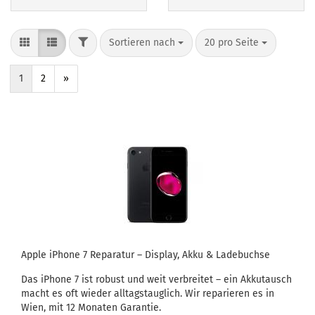
Sortieren nach
20 pro Seite
1
2
»
Apple iPho­ne 7 Re­pa­ra­tur – Dis­play, Akku & La­de­buch­se
Das iPho­ne 7 ist ro­bust und weit ver­brei­tet – ein Ak­ku­tausch
macht es oft wie­der all­tags­taug­lich. Wir re­pa­rie­ren es in
Wien, mit 12 Mo­na­ten Ga­ran­tie.