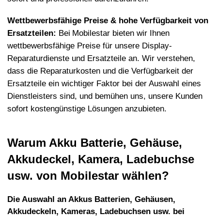
Wettbewerbsf
ä
hige Preise & hohe Verf
ü
gbarkeit von
Ersatzteilen:
Bei
Mobilestar bieten wir Ihnen
wettbewerbsf
ä
hige Preise f
ü
r unsere Display-
Reparaturdienste und Ersatzteile an. Wir verstehen,
dass die Reparaturkosten und die Verf
ü
gbarkeit der
Ersatzteile ein wichtiger Faktor bei der Auswahl eines
Dienstleisters sind, und bem
ü
hen uns, unsere Kunden
sofort kosteng
ü
nstige L
ö
sungen anzubieten.
Warum Akku Batterie, Geh
ä
use,
Akkudeckel, Kamera, Ladebuchse
usw. von Mobilestar w
ä
hlen?
Die Auswahl an Akkus Batterien, Geh
ä
usen,
Akkudeckeln, Kameras, Ladebuchsen usw. bei