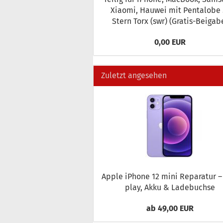
Xiao­mi, Hau­wei mit Pen­talo­be 5
Stern Torx (swr) (Gratis-​Beigab
0,00 EUR
Zuletzt angesehen
Apple iPho­ne 12 mini Re­pa­ra­tur –
play, Akku & La­de­buch­se
ab 49,00 EUR