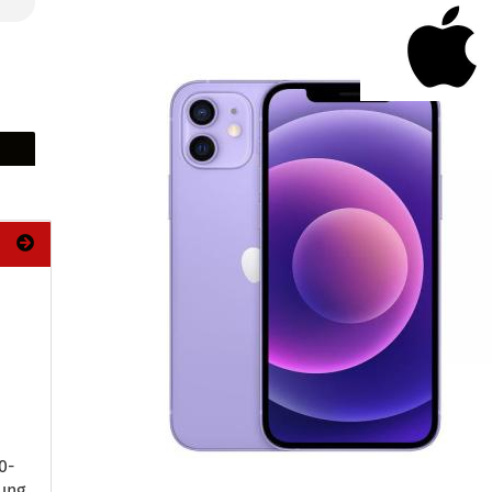
-​
ung,