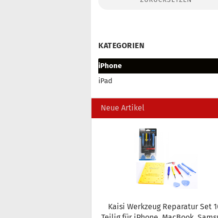
Konto erstellen
Passwort vergessen?
KATEGORIEN
iPhone
iPad
Neue Artikel
Kaisi Werk­zeug Re­pa­ra­tur Set 10
Teilig für iPho­ne, MacBook, Sam­s