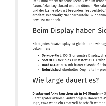
Im 12 mini steckt dieselbe Technik wie im iPhone
Raum. Akku, Logicboard und die dünnen Flexkabe
und der kleine Akku ist besonders fest verklebt. 
arbeitet, beschädigt Nachbarbauteile. Wir nehm
bewusst mehr Zeit.
Beim Display haben Si
Nicht jedes Ersatzdisplay ist gleich – und wir sa
bekommen:
Service-Part:
100 % originales Display, dir
Soft OLED:
flexibles Kunststoff-OLED, wide
Hard OLED:
OLED mit harter Glasoberfläche,
Refurbished:
überholtes Originalteil – prei
Wie lange dauert es?
Display und Akku tauschen wir in 1–2 Stunden
– S
Gerät später abholen. Aufwendigere Hardware-R
Tage, etwa wenn ein Ersatzteil beschafft werden