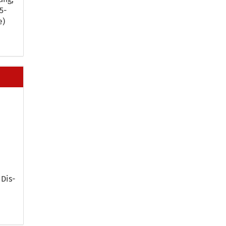
-​
e)
 Dis­