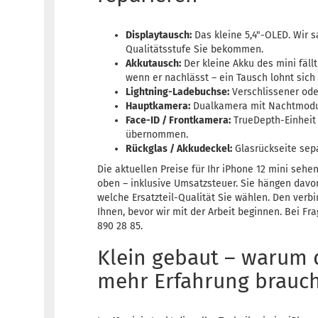
Displaytausch:
Das kleine 5,4"-OLED. Wir 
Qualitätsstufe Sie bekommen.
Akkutausch:
Der kleine Akku des mini fällt
wenn er nachlässt – ein Tausch lohnt sich 
Lightning-Ladebuchse:
Verschlissener ode
Hauptkamera:
Dualkamera mit Nachtmodus 
Face-ID / Frontkamera:
TrueDepth-Einheit
übernommen.
Rückglas / Akkudeckel:
Glasrückseite sepa
Die aktuellen Preise für Ihr iPhone 12 mini sehen
oben – inklusive Umsatzsteuer. Sie hängen davo
welche Ersatzteil-Qualität Sie wählen. Den verb
Ihnen, bevor wir mit der Arbeit beginnen. Bei Fra
890 28 85.
Klein gebaut – warum 
mehr Erfahrung brauc