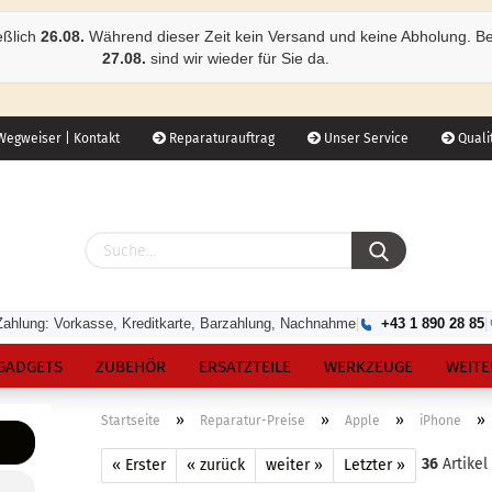
eßlich
26.08.
Während dieser Zeit kein Versand und keine Abholung. B
27.08.
sind wir wieder für Sie da.
egweiser | Kontakt
Reparaturauftrag
Unser Service
Qualit
Zahlung: Vorkasse, Kreditkarte, Barzahlung, Nachnahme
|
+43 1 890 28 85
|
GADGETS
ZUBEHÖR
ERSATZTEILE
WERKZEUGE
WEITE
»
»
»
»
Startseite
Reparatur-Preise
Apple
iPhone
36
Artikel
« Erster
« zurück
weiter »
Letzter »