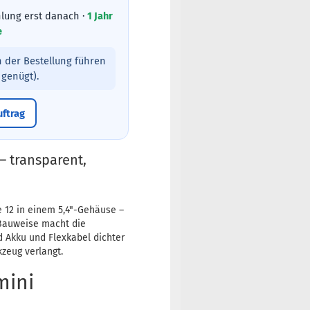
lung erst danach ·
1 Jahr
e
 der Bestellung führen
genügt).
uftrag
– transparent,
e 12 in einem 5,4"-Gehäuse –
 Bauweise macht die
 Akku und Flexkabel dichter
zeug verlangt.
mini