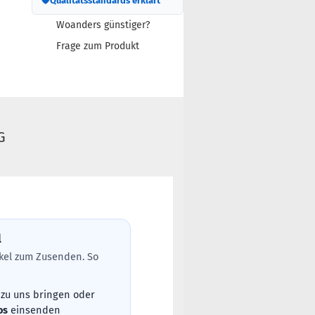
🛡
Qualitätsstandards erklärt
Woanders günstiger?
Frage zum Produkt
G
l
tikel zum Zusenden. So
 zu uns bringen oder
os
einsenden