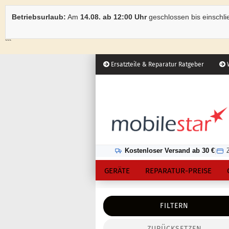
Betriebsurlaub:
Am
14.08. ab 12:00 Uhr
geschlossen bis einschli
```
Ersatzteile & Reparatur Ratgeber
W
Österreich
Kundenlogin
Lieferland
Kostenloser Versand ab 30 €
|
GERÄTE
REPARATUR-PREISE
FILTERN
ZURÜCKSETZEN