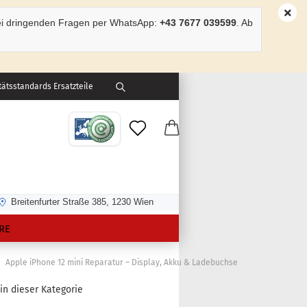
ei dringenden Fragen per WhatsApp:
+43 7677 039599
. Ab
ätsstandards Ersatzteile
Breitenfurter Straße 385, 1230 Wien
RE
Apple iPhone 12 mini Reparatur – Display, Akku & Ladebuchse
 in dieser Kategorie