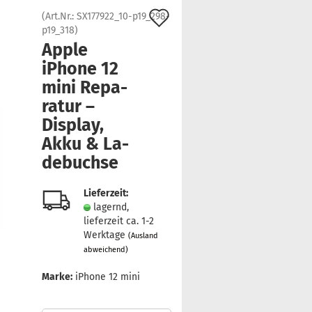
Auf
(Art.Nr.:
SX177922_10-p19_298-
p19_318
)
den
Apple
Merkzettel
iPho­ne 12
mini Re­pa­
ra­tur –
Dis­play,
Akku & La­
de­buch­se
Lieferzeit:
lagernd,
lieferzeit ca. 1-2
Werktage
(Ausland
abweichend)
Marke:
iPhone 12 mini