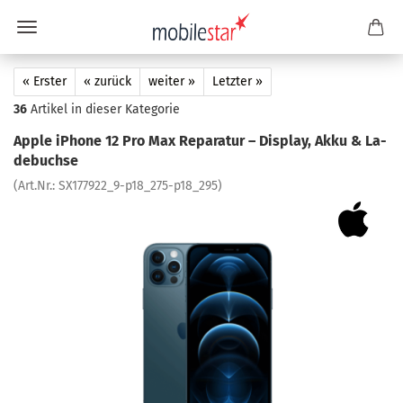
« Erster
« zurück
weiter »
Letzter »
36
Artikel in dieser Kategorie
Apple iPho­ne 12 Pro Max Re­pa­ra­tur – Dis­play, Akku & La­
de­buch­se
(Art.Nr.:
SX177922_9-​p18_275-p18_295
)