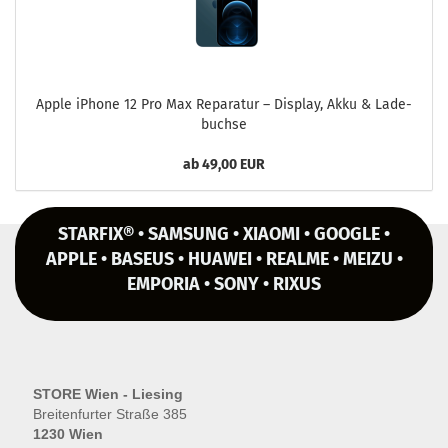
Apple iPho­ne 12 Pro Max Re­pa­ra­tur – Dis­play, Akku & La­de­
buch­se
ab 49,00 EUR
STARFIX® • SAMSUNG • XIAOMI • GOOGLE •
APPLE • BASEUS • HUAWEI • REALME • MEIZU •
EMPORIA • SONY • RIXUS
STORE Wien - Liesing
Breitenfurter Straße 385
1230 Wien