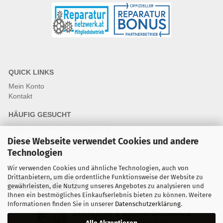
QUICK LINKS
Mein Konto
Kontakt
HÄUFIG GESUCHT
Fragen und Antworten Webshop
Fragen & Antworten Reparatur
Diese Webseite verwendet Cookies und andere
Qualitätsstandards für Ersatzteile
Technologien
Reparaturablauf
Wir verwenden Cookies und ähnliche Technologien, auch von
Drittanbietern, um die ordentliche Funktionsweise der Website zu
Vertrag widerrufen
gewährleisten, die Nutzung unseres Angebotes zu analysieren und
Ihnen ein bestmögliches Einkaufserlebnis bieten zu können. Weitere
Informationen finden Sie in unserer
Datenschutzerklärung
.
Zertifizierter & sicherer Onlineshop