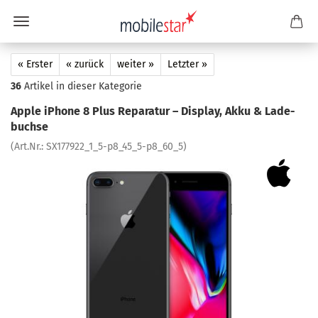
« Erster
« zurück
weiter »
Letzter »
36
Artikel in dieser Kategorie
Apple iPho­ne 8 Plus Re­pa­ra­tur – Dis­play, Akku & La­de­
buch­se
(Art.Nr.:
SX177922_1_5-​p8_45_5-p8_60_5
)