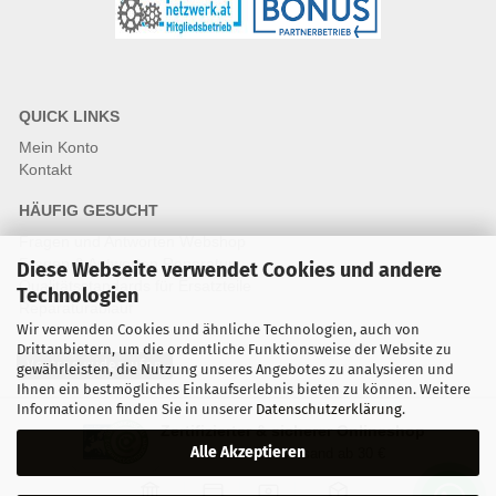
QUICK LINKS
Mein Konto
Kontakt
HÄUFIG GESUCHT
Fragen und Antworten Webshop
Fragen & Antworten Reparatur
Diese Webseite verwendet Cookies und andere
Qualitätsstandards für Ersatzteile
Technologien
Reparaturablauf
Wir verwenden Cookies und ähnliche Technologien, auch von
Drittanbietern, um die ordentliche Funktionsweise der Website zu
Vertrag widerrufen
gewährleisten, die Nutzung unseres Angebotes zu analysieren und
Ihnen ein bestmögliches Einkaufserlebnis bieten zu können. Weitere
Informationen finden Sie in unserer
Datenschutzerklärung
.
Zertifizierter & sicherer Onlineshop
Alle Akzeptieren
Kostenloser Versand ab 30 €