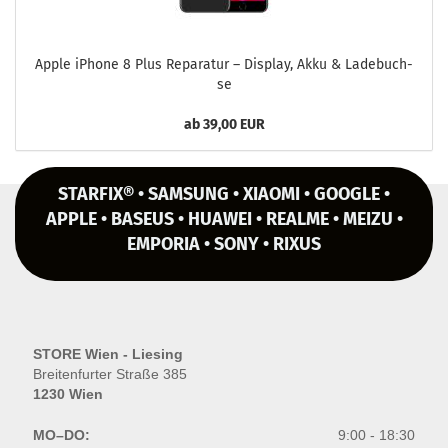
Apple iPho­ne 8 Plus Re­pa­ra­tur – Dis­play, Akku & La­de­buch­
se
ab 39,00 EUR
STARFIX® • SAMSUNG • XIAOMI • GOOGLE •
APPLE • BASEUS • HUAWEI • REALME • MEIZU •
EMPORIA • SONY • RIXUS
STORE Wien - Liesing
Breitenfurter Straße 385
1230 Wien
MO–DO:
9:00 - 18:30