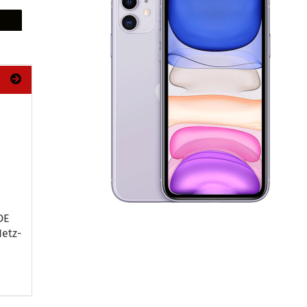
DE
Netz­