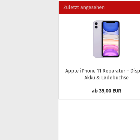
Zuletzt angesehen
Apple iPho­ne 11 Re­pa­ra­tur – Dis­p
Akku & La­de­buch­se
ab 35,00 EUR