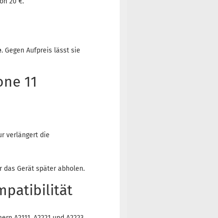
on 20 €.
e
. Gegen Aufpreis lässt sie
one 11
ur verlängert die
r das Gerät später abholen.
atibilität
ern A2111, A2221 und A2223.