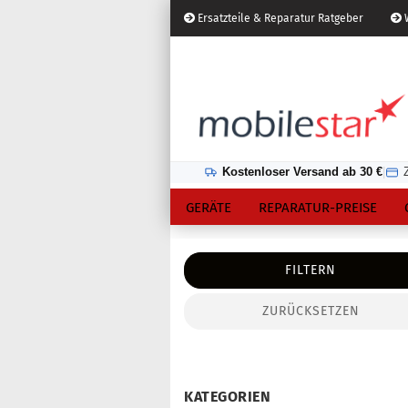
Ersatzteile & Reparatur Ratgeber
W
Österreich
Kundenlogin
Lieferland
Kostenloser Versand ab 30 €
|
GERÄTE
REPARATUR-PREISE
FILTERN
ZURÜCKSETZEN
Konto erstellen
Passwort vergessen?
KATEGORIEN