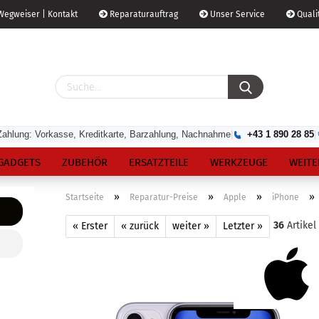
egweiser | Kontakt
Reparaturauftrag
Unser Service
Qualit
Zahlung: Vorkasse, Kreditkarte, Barzahlung, Nachnahme
|
+43 1 890 28 85
|
GADGETS
ZUBEHÖR
ERSATZTEILE
WERKZEUGE
WEITE
»
»
»
»
Startseite
Reparatur-Preise
Apple
iPhone
36
Artikel
« Erster
« zurück
weiter »
Letzter »