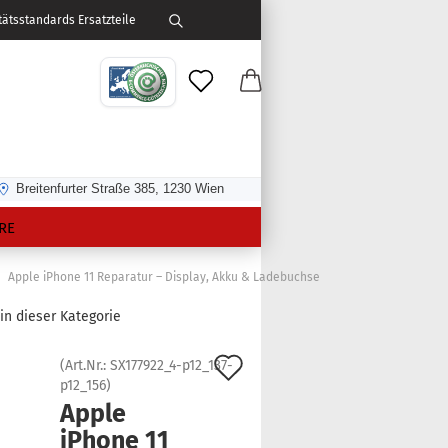
ätsstandards Ersatzteile
Breitenfurter Straße 385, 1230 Wien
RE
Apple iPhone 11 Reparatur – Display, Akku & Ladebuchse
 in dieser Kategorie
Auf
(Art.Nr.:
SX177922_4-p12_137-
p12_156
)
den
Apple
Merkzettel
iPho­ne 11