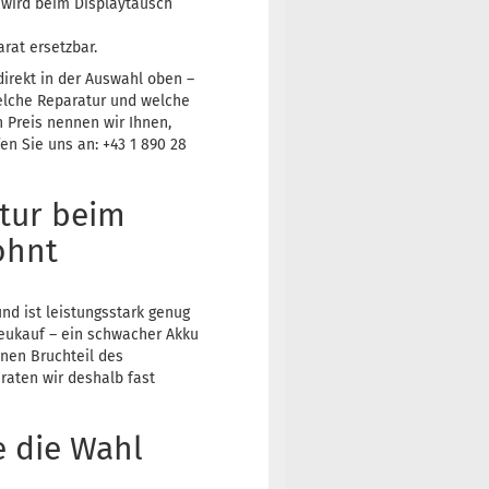
 wird beim Displaytausch
rat ersetzbar.
 direkt in der Auswahl oben –
elche Reparatur und welche
n Preis nennen wir Ihnen,
fen Sie uns an: +43 1 890 28
tur beim
ohnt
d ist leistungsstark genug
Neukauf – ein schwacher Akku
inen Bruchteil des
raten wir deshalb fast
e die Wahl