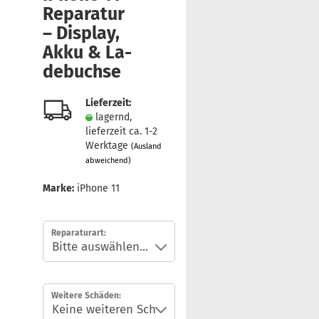
Re­pa­ra­tur
– Dis­play,
Akku & La­
de­buch­se
Lieferzeit:
lagernd,
lieferzeit ca. 1-2
Werktage
(Ausland
abweichend)
Marke:
iPhone 11
Reparaturart:
Weitere Schäden: