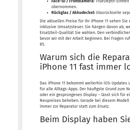
Face-ID / Frontkamera:
TrueDepth-Einheit
übernommen.
Rückglas / Akkudeckel:
Glasrückseite sepa
Die aktuellen Preise für Ihr iPhone 11 sehen Sie
inklusive Umsatzsteuer. Sie hängen davon ab, w
Ersatzteil-Qualität Sie wählen. Den verbindliche
bevor wir mit der Arbeit beginnen. Bei Fragen ru
85.
Warum sich die Repara
iPhone 11 fast immer l
Das iPhone 11 bekommt weiterhin iOS-Updates un
für alle Alltags-Apps. Der häufigste Grund zum 
oder ein gesprungenes Display – lässt sich für e
Neupreises beheben. Gerade bei diesem Modell 
immer zur Reparatur statt zum Ersatz.
Beim Display haben Si