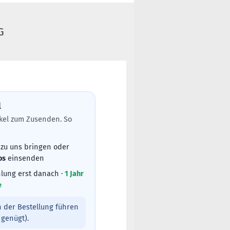
G
l
tikel zum Zusenden. So
 zu uns bringen oder
os
einsenden
lung erst danach ·
1 Jahr
e
 der Bestellung führen
genügt).