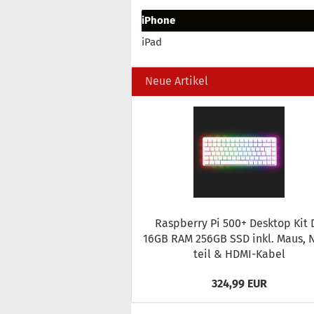
iPhone
iPad
Neue Artikel
Raspber­ry Pi 500+ Desk­top Kit 
16GB RAM 256GB SSD inkl. Maus, 
teil & HDMI-​Kabel
324,99 EUR