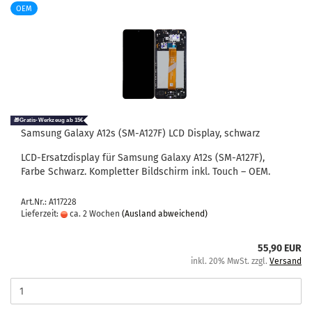
OEM
Sam­sung Ga­la­xy A12s (SM-​A127F) LCD Dis­play, schwarz
LCD-​Ersatzdisplay für Sam­sung Ga­la­xy A12s (SM-​A127F),
Farbe Schwarz. Kom­plet­ter Bild­schirm inkl. Touch – OEM.
Art.Nr.: A117228
Lieferzeit:
ca. 2 Wochen
(Ausland abweichend)
55,90 EUR
inkl. 20% MwSt. zzgl.
Versand