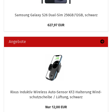
Sam­sung Ga­la­xy S26 Dual-​Sim 256GB/12GB, schwarz
627,97 EUR
Angebote
Rixus In­duk­tiv Wire­less Auto-​Sensor KFZ-​Halterung Wind­
schutz­schei­be / Lüf­tung, schwarz
Nur 12,00 EUR