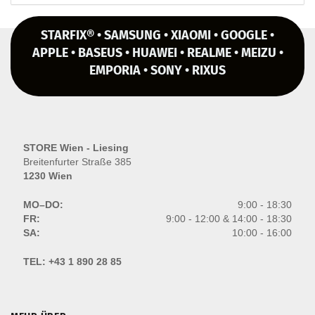
STARFIX® • SAMSUNG • XIAOMI • GOOGLE •
APPLE • BASEUS • HUAWEI • REALME • MEIZU •
EMPORIA • SONY • RIXUS
STORE Wien - Liesing
Breitenfurter Straße 385
1230 Wien
MO–DO:
9:00 - 18:30
FR:
9:00 - 12:00 & 14:00 - 18:30
SA:
10:00 - 16:00
TEL:
+43 1 890 28 85