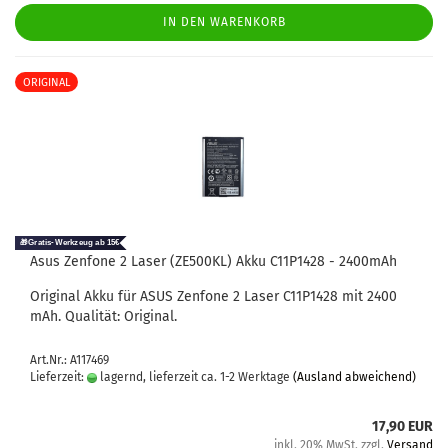
IN DEN WARENKORB
ORIGINAL
Asus Zen­fo­ne 2 Laser (ZE500KL) Akku C11P1428 - 2400mAh
Ori­gi­nal Akku für ASUS Zen­fo­ne 2 Laser C11P1428 mit 2400
mAh. Qua­li­tät: Ori­gi­nal.
Art.Nr.: A117469
Lieferzeit:
lagernd, lieferzeit ca. 1-2 Werktage
(Ausland abweichend)
17,90 EUR
inkl. 20% MwSt. zzgl.
Versand