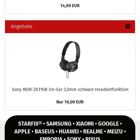
14,90 EUR
Angebote
Sony MDR-​ZX310B On-​Ear 3,5mm schwarz Head­set­funk­ti­on
Nur 16,00 EUR
STARFIX® • SAMSUNG • XIAOMI • GOOGLE •
APPLE • BASEUS • HUAWEI • REALME • MEIZU •
EMPORIA • SONY • RIXUS