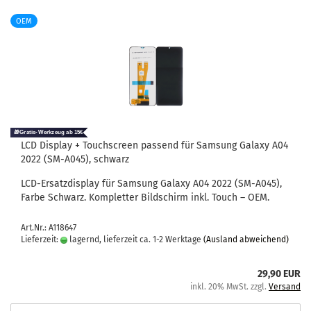
OEM
LCD Dis­play + Touch­screen pas­send für Sam­sung Ga­la­xy A04
2022 (SM-​A045), schwarz
LCD-​Ersatzdisplay für Sam­sung Ga­la­xy A04 2022 (SM-​A045),
Farbe Schwarz. Kom­plet­ter Bild­schirm inkl. Touch – OEM.
Art.Nr.: A118647
Lieferzeit:
lagernd, lieferzeit ca. 1-2 Werktage
(Ausland abweichend)
29,90 EUR
inkl. 20% MwSt. zzgl.
Versand