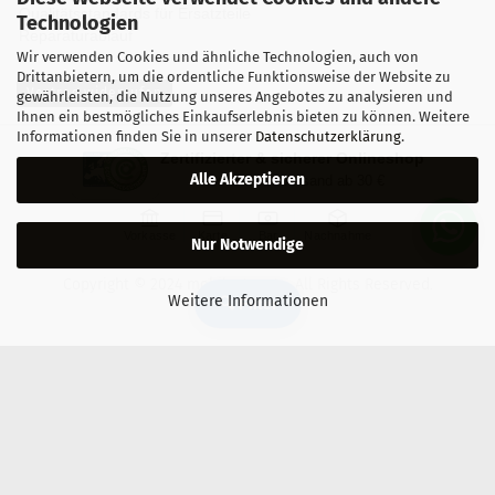
Qualitätsstandards für Ersatzteile
Technologien
Reparaturablauf
Wir verwenden Cookies und ähnliche Technologien, auch von
Drittanbietern, um die ordentliche Funktionsweise der Website zu
Vertrag widerrufen
gewährleisten, die Nutzung unseres Angebotes zu analysieren und
Ihnen ein bestmögliches Einkaufserlebnis bieten zu können. Weitere
Informationen finden Sie in unserer
Datenschutzerklärung
.
Zertifizierter & sicherer Onlineshop
Alle Akzeptieren
Kostenloser Versand ab 30 €
Vorkasse
Karte
Bar
Nachnahme
Nur Notwendige
Copyright © 2024 mobilestar.at - All Rights Reserved.
Weitere Informationen
🔍 Filter