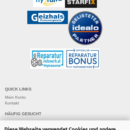
QUICK LINKS
Mein Konto
Kontakt
HÄUFIG GESUCHT
Fragen und Antworten Webshop
Fragen & Antworten Reparatur
Diese Webseite verwendet Cookies und andere