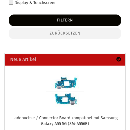
Display & Touchscreen
FILTERN
ZURÜCKSETZEN
Neue Artikel
La­de­buch­se / Con­nec­tor Board kom­pa­ti­bel mit Sam­sung
Ga­la­xy A55 5G (SM-​A556B)