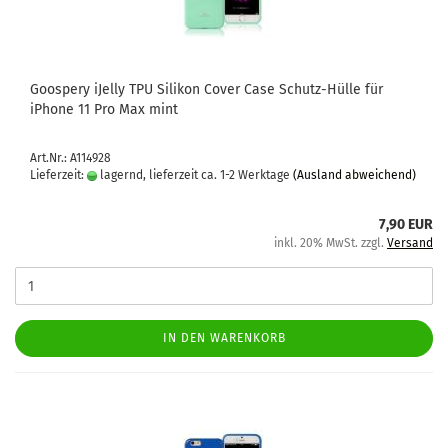
Goo­spe­ry iJel­ly TPU Si­li­kon Cover Case Schutz-​​Hülle für
iPho­ne 11 Pro Max mint
Art.Nr.: A114928
Lieferzeit:
lagernd, lieferzeit ca. 1-2 Werktage
(Ausland abweichend)
7,90 EUR
inkl. 20% MwSt. zzgl.
Versand
IN DEN WARENKORB