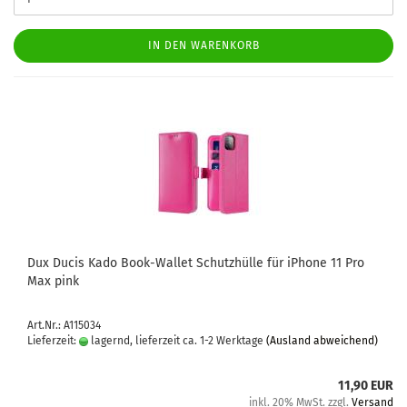
IN DEN WARENKORB
Dux Ducis Kado Book-​Wal­let Schutz­hül­le für iPho­ne 11 Pro
Max pink
Art.Nr.: A115034
Lieferzeit:
lagernd, lieferzeit ca. 1-2 Werktage
(Ausland abweichend)
11,90 EUR
inkl. 20% MwSt. zzgl.
Versand