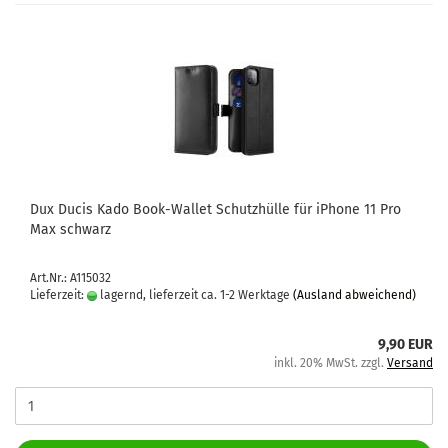
Dux Ducis Kado Book-​Wal­let Schutz­hül­le für iPho­ne 11 Pro
Max schwarz
Art.Nr.: A115032
Lieferzeit:
lagernd, lieferzeit ca. 1-2 Werktage
(Ausland abweichend)
9,90 EUR
inkl. 20% MwSt. zzgl.
Versand