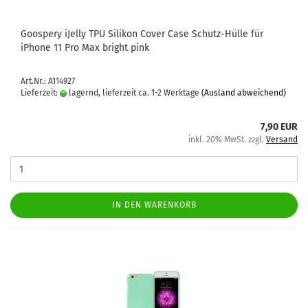
Goo­spe­ry iJel­ly TPU Si­li­kon Cover Case Schutz-​​Hülle für
iPho­ne 11 Pro Max bright pink
Art.Nr.: A114927
Lieferzeit:
lagernd, lieferzeit ca. 1-2 Werktage
(Ausland abweichend)
7,90 EUR
inkl. 20% MwSt. zzgl.
Versand
IN DEN WARENKORB