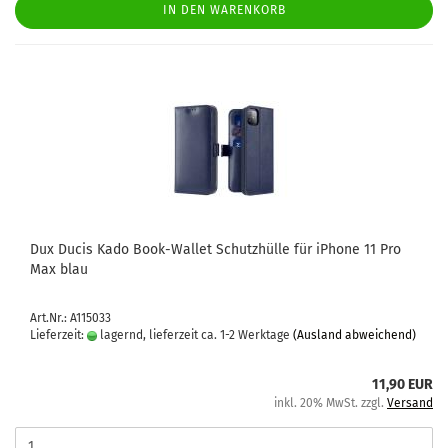
IN DEN WARENKORB
Dux Ducis Kado Book-​Wal­let Schutz­hül­le für iPho­ne 11 Pro
Max blau
Art.Nr.: A115033
Lieferzeit:
lagernd, lieferzeit ca. 1-2 Werktage
(Ausland abweichend)
11,90 EUR
inkl. 20% MwSt. zzgl.
Versand