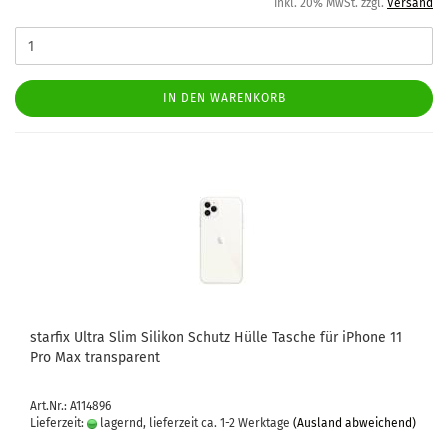
inkl. 20% MwSt. zzgl.
Versand
IN DEN WARENKORB
star­fix Ultra Slim Si­li­kon Schutz Hülle Ta­sche für iPho­ne 11
Pro Max trans­pa­rent
Art.Nr.: A114896
Lieferzeit:
lagernd, lieferzeit ca. 1-2 Werktage
(Ausland abweichend)