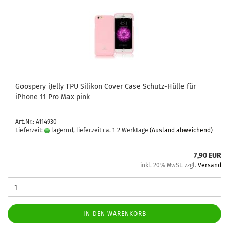
Goo­spe­ry iJel­ly TPU Si­li­kon Cover Case Schutz-​​Hülle für
iPho­ne 11 Pro Max pink
Art.Nr.: A114930
Lieferzeit:
lagernd, lieferzeit ca. 1-2 Werktage
(Ausland abweichend)
7,90 EUR
inkl. 20% MwSt. zzgl.
Versand
IN DEN WARENKORB