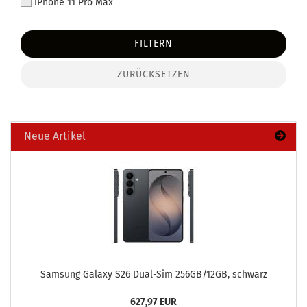
iPhone 11 Pro Max
FILTERN
ZURÜCKSETZEN
Neue Artikel
Sam­sung Ga­la­xy S26 Dual-​Sim 256GB/12GB, schwarz
627,97 EUR