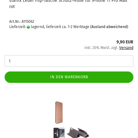
star­fix Leder Flip-​Ta­sche Schutz-​​Hülle für iPho­ne 11 Pro Max
rot
Art.Nr.: A115062
Lieferzeit:
lagernd, lieferzeit ca. 1-2 Werktage
(Ausland abweichend)
9,90 EUR
inkl. 20% MwSt. zzgl.
Versand
IN DEN WARENKORB