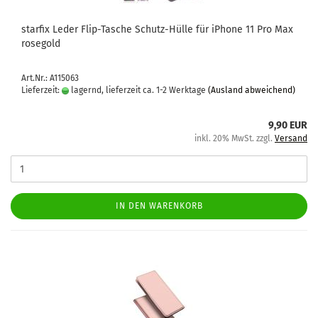
star­fix Leder Flip-​Ta­sche Schutz-​​Hülle für iPho­ne 11 Pro Max
ro­se­gold
Art.Nr.: A115063
Lieferzeit:
lagernd, lieferzeit ca. 1-2 Werktage
(Ausland abweichend)
9,90 EUR
inkl. 20% MwSt. zzgl.
Versand
IN DEN WARENKORB