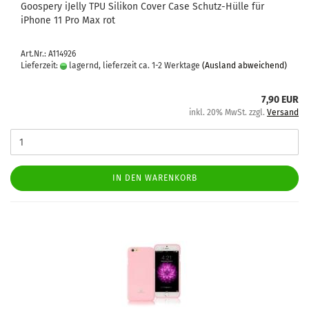
Goo­spe­ry iJel­ly TPU Si­li­kon Cover Case Schutz-​​Hülle für
iPho­ne 11 Pro Max rot
Art.Nr.: A114926
Lieferzeit:
lagernd, lieferzeit ca. 1-2 Werktage
(Ausland abweichend)
7,90 EUR
inkl. 20% MwSt. zzgl.
Versand
IN DEN WARENKORB