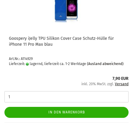
Goo­spe­ry iJel­ly TPU Si­li­kon Cover Case Schutz-​​Hülle für
iPho­ne 11 Pro Max blau
Art.Nr.: A114929
Lieferzeit:
lagernd, lieferzeit ca. 1-2 Werktage
(Ausland abweichend)
7,90 EUR
inkl. 20% MwSt. zzgl.
Versand
IN DEN WARENKORB