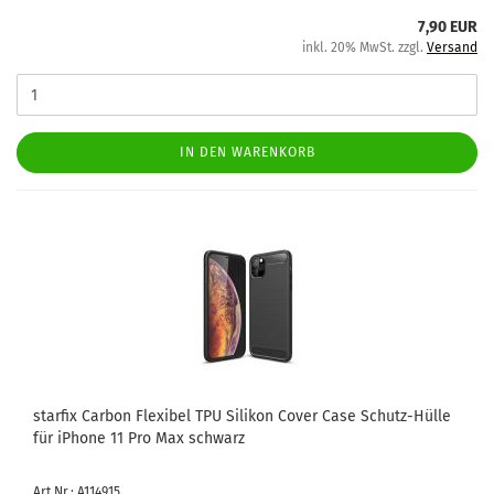
7,90 EUR
inkl. 20% MwSt. zzgl.
Versand
IN DEN WARENKORB
star­fix Car­bon Fle­xi­bel TPU Si­li­kon Cover Case Schutz-​​Hülle
für iPho­ne 11 Pro Max schwarz
Art.Nr.: A114915