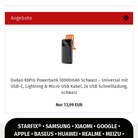
Angebote
Dudao K6Pro Power­bank 10000mAh Schwarz – Uni­ver­sal mit
USB-C, Light­ning & Micro-​USB Kabel, 2x USB Schnell­la­dung,
schwarz
Nur 13,99 EUR
STARFIX® • SAMSUNG • XIAOMI • GOOGLE •
APPLE • BASEUS • HUAWEI • REALME • MEIZU •