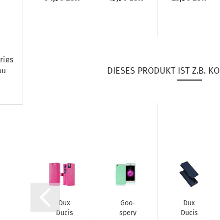
­let
(MX022ZM/A)...
Ta­sche
ries
utz­
Schutz-​​
Echt
l­le
Hülle
Leder
ür
Case
Flip
o­ne
Wal­let
Wal­
 Pro
S für...
let
ries
x...
für
DIESES PRODUKT IST Z.B. KO
au
Apple
iPho­
ne...
ux
Dux
Goo­
Dux
cis
Ducis
spe­ry
Ducis