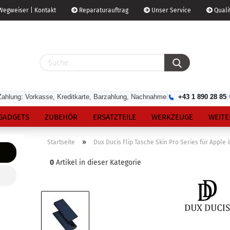
egweiser | Kontakt
Reparaturauftrag
Unser Service
Qualit
Zahlung: Vorkasse, Kreditkarte, Barzahlung, Nachnahme
|
+43 1 890 28 85
|
GADGETS
ZUBEHÖR
ERSATZTEILE
WERKZEUGE
WEITE
»
Startseite
Dux Ducis Flip Tasche Skin Pro Series für Apple 
0
Artikel in dieser Kategorie