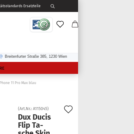
ätsstandards Ersatzteile
Breitenfurter Straße 385, 1230 Wien
RE
iPhone 11 Pro Max blau
Auf
(Art.Nr.:
A115045
)
Dux Ducis
den
Flip Ta­
Merkzettel
sche Skin