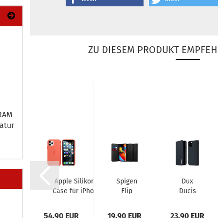
ZU DIESEM PRODUKT EMPFEH
 RAM
a­tur
ux
Apple Si­li­kon
Spi­gen
Dux
cis
Case für iPho­
Flip
Ducis
ado
ne 11 Pro Max
Book
Wish
ok-​
Cle­men­ti­ne
Cover
Se­
0 EUR
54,90 EUR
19,90 EUR
23,90 EUR