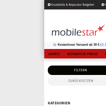
Ersatzteile & Reparatur Ratgeber
W
Österreich
Kundenlogin
Lieferland
Kostenloser Versand ab 30 €
|
GERÄTE
REPARATUR-PREISE
FILTERN
ZURÜCKSETZEN
Konto erstellen
Passwort vergessen?
KATEGORIEN