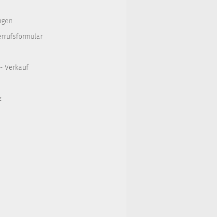
ngen
errufsformular
 - Verkauf
z