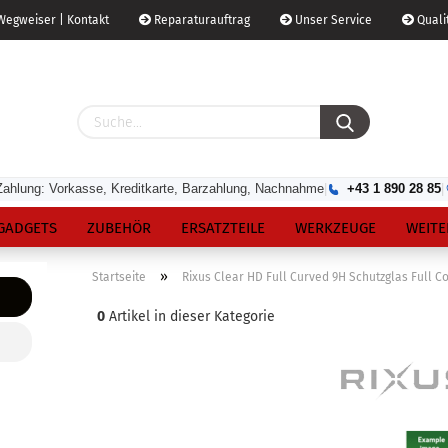
egweiser | Kontakt
Reparaturauftrag
Unser Service
Qualit
Zahlung: Vorkasse, Kreditkarte, Barzahlung, Nachnahme
|
+43 1 890 28 85
|
GADGETS
ZUBEHÖR
ERSATZTEILE
WERKZEUGE
WEITE
»
Startseite
Rixus Clear HD Full Curved 9H Schutzglas Full C
0
Artikel in dieser Kategorie