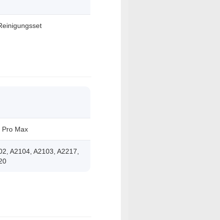
Reinigungsset
1 Pro Max
02, A2104, A2103, A2217,
20