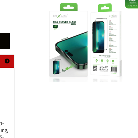
-​
ung,
-​