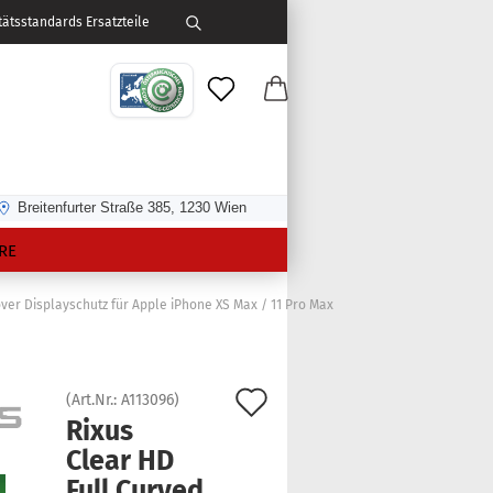
ätsstandards Ersatzteile
Breitenfurter Straße 385, 1230 Wien
RE
over Displayschutz für Apple iPhone XS Max / 11 Pro Max
Auf
(Art.Nr.:
A113096
)
Rixus
den
Clear HD
Merkzettel
Full Cur­ved