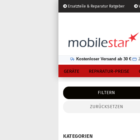
Ersatzteile & Reparatur Ratgeber
W
Österreich
Kundenlogin
Lieferland
Kostenloser Versand ab 30 €
|
GERÄTE
REPARATUR-PREISE
FILTERN
ZURÜCKSETZEN
Konto erstellen
Passwort vergessen?
KATEGORIEN