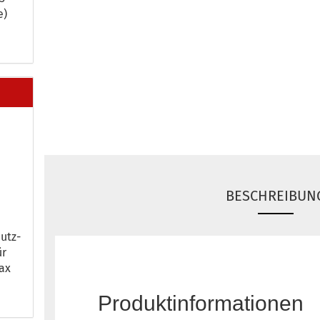
e)
BESCHREIBUN
hutz­
ür
ax
Produktinformationen