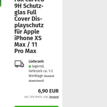
9H Schutz­
glas Full
Cover Dis­
play­schutz
für Apple
iPho­ne XS
Max / 11
Pro Max
Lieferzeit:
lagernd,
lieferzeit ca. 1-2
Werktage
(Ausland
abweichend)
6,90 EUR
inkl. 20% MwSt. zzgl.
Versand