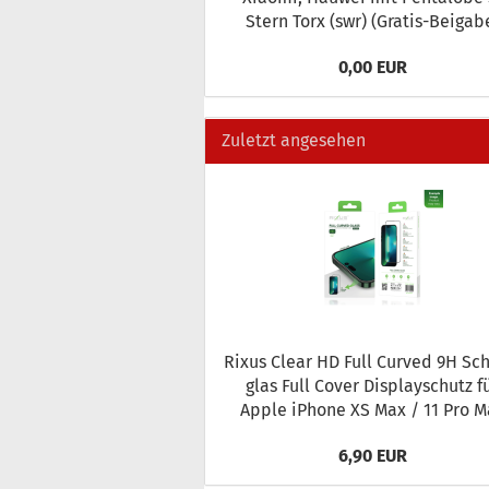
Stern Torx (swr) (Gratis-​Beigab
0,00 EUR
Zuletzt angesehen
Rixus Clear HD Full Cur­ved 9H Sc
glas Full Cover Dis­play­schutz f
Apple iPho­ne XS Max / 11 Pro M
6,90 EUR