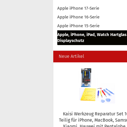
Apple iPhone 17-Serie
Apple iPhone 16-Serie
Apple iPhone 15-Serie
Apple, iPhone, iPad, Watch Hartglas
Displayschutz
Neue Artikel
Kaisi Werk­zeug Re­pa­ra­tur Set 10
Teilig für iPho­ne, MacBook, Sam­s
Xiao­mi, Hau­wei mit Pen­talo­be 5