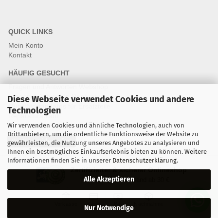
QUICK LINKS
Mein Konto
Kontakt
HÄUFIG GESUCHT
Fragen und Antworten Webshop
Fragen & Antworten Reparatur
Diese Webseite verwendet Cookies und andere
Qualitätsstandards für Ersatzteile
Technologien
Reparaturablauf
Wir verwenden Cookies und ähnliche Technologien, auch von
Drittanbietern, um die ordentliche Funktionsweise der Website zu
Vertrag widerrufen
gewährleisten, die Nutzung unseres Angebotes zu analysieren und
Ihnen ein bestmögliches Einkaufserlebnis bieten zu können. Weitere
Informationen finden Sie in unserer
Datenschutzerklärung
.
Zertifizierter & sicherer Onlineshop
Alle Akzeptieren
Kostenloser Versand ab 30 €
Vorkasse
Karte
Bar
Nachnahme
Nur Notwendige