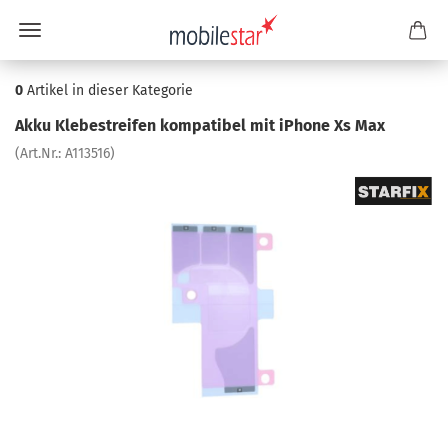
0
Artikel in dieser Kategorie
Akku Kle­be­strei­fen kom­pa­ti­bel mit iPho­ne Xs Max
(Art.Nr.:
A113516
)