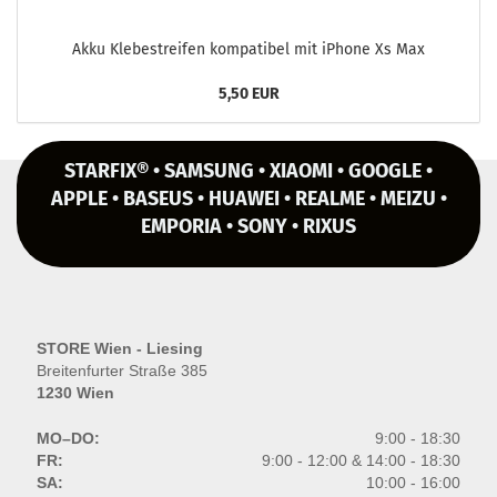
Akku Kle­be­strei­fen kom­pa­ti­bel mit iPho­ne Xs Max
5,50 EUR
STARFIX® • SAMSUNG • XIAOMI • GOOGLE •
APPLE • BASEUS • HUAWEI • REALME • MEIZU •
EMPORIA • SONY • RIXUS
STORE Wien - Liesing
Breitenfurter Straße 385
1230 Wien
MO–DO:
9:00 - 18:30
FR:
9:00 - 12:00 & 14:00 - 18:30
SA:
10:00 - 16:00