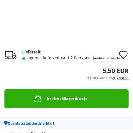
Lieferzeit:
A
lagernd, lieferzeit ca. 1-2 Werktage
(Ausland abweichend)
d
5,50 EUR
M
inkl. 20% MwSt. zzgl.
Versand
In den Warenkorb
🛡
Qualitätsstandards erklärt