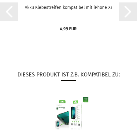
Akku Kle­be­strei­fen kom­pa­ti­bel mit iPho­ne Xr
4,99 EUR
DIESES PRODUKT IST Z.B. KOMPATIBEL ZU: