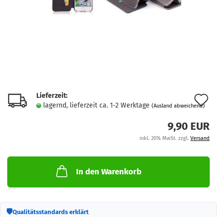
Lieferzeit:
A
lagernd, lieferzeit ca. 1-2 Werktage
(Ausland abweichend)
d
9,90 EUR
M
inkl. 20% MwSt. zzgl.
Versand
In den Warenkorb
🛡
Qualitätsstandards erklärt