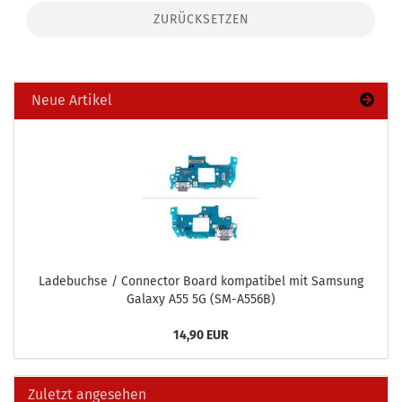
ZURÜCKSETZEN
Neue Artikel
La­de­buch­se / Con­nec­tor Board kom­pa­ti­bel mit Sam­sung
Ga­la­xy A55 5G (SM-​A556B)
14,90 EUR
Zuletzt angesehen