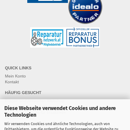
QUICK LINKS
Mein Konto
Kontakt
HÄUFIG GESUCHT
Fragen und Antworten Webshop
Fragen & Antworten Reparatur
Diese Webseite verwendet Cookies und andere
Qualitätsstandards für Ersatzteile
Technologien
Reparaturablauf
Wir verwenden Cookies und ähnliche Technologien, auch von
Drittanbietern, um die ordentliche Funktionsweise der Website zu