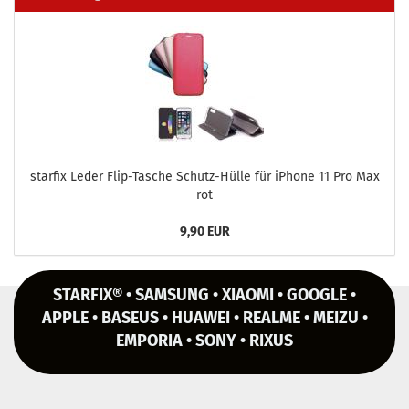
star­fix Leder Flip-​Tasche Schutz-​Hülle für iPho­ne 11 Pro Max
rot
9,90 EUR
STARFIX® • SAMSUNG • XIAOMI • GOOGLE •
APPLE • BASEUS • HUAWEI • REALME • MEIZU •
EMPORIA • SONY • RIXUS