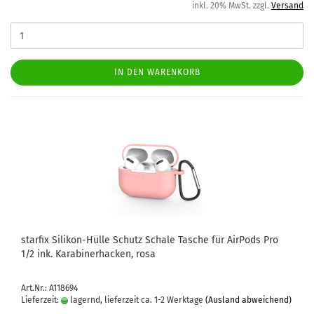
inkl. 20% MwSt. zzgl.
Versand
IN DEN WARENKORB
star­fix Silikon-​​Hülle Schutz Scha­le Ta­sche für Air­Pods Pro
1/2 ink. Ka­ra­bi­ner­ha­cken, rosa
Art.Nr.: A118694
Lieferzeit:
lagernd, lieferzeit ca. 1-2 Werktage
(Ausland abweichend)