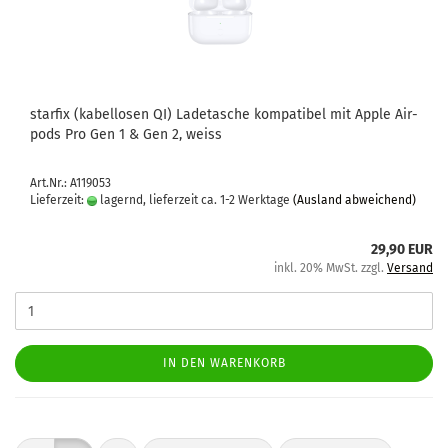
star­fix (ka­bel­lo­sen QI) La­de­ta­sche kom­pa­ti­bel mit Apple Air­
pods Pro Gen 1 & Gen 2, weiss
Art.Nr.: A119053
Lieferzeit:
lagernd, lieferzeit ca. 1-2 Werktage
(Ausland abweichend)
29,90 EUR
inkl. 20% MwSt. zzgl.
Versand
IN DEN WARENKORB