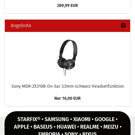
289,99 EUR
Angebote
Sony MDR-​ZX310B On-​Ear 3,5mm schwarz Head­set­funk­ti­on
Nur 16,00 EUR
STARFIX® • SAMSUNG • XIAOMI • GOOGLE •
APPLE • BASEUS • HUAWEI • REALME • MEIZU •
EMPORIA • SONY • RIXUS