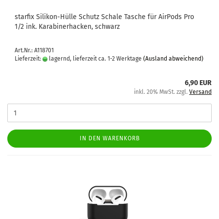
star­fix Silikon-​​Hülle Schutz Scha­le Ta­sche für Air­Pods Pro
1/2 ink. Ka­ra­bi­ner­ha­cken, schwarz
Art.Nr.: A118701
Lieferzeit:
lagernd, lieferzeit ca. 1-2 Werktage
(Ausland abweichend)
6,90 EUR
inkl. 20% MwSt. zzgl.
Versand
IN DEN WARENKORB