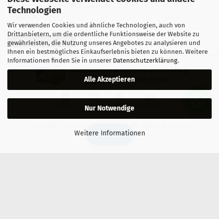
Qualitätsstandards für Ersatzteile
Technologien
Reparaturablauf
Wir verwenden Cookies und ähnliche Technologien, auch von
Drittanbietern, um die ordentliche Funktionsweise der Website zu
Vertrag widerrufen
gewährleisten, die Nutzung unseres Angebotes zu analysieren und
Ihnen ein bestmögliches Einkaufserlebnis bieten zu können. Weitere
Informationen finden Sie in unserer
Datenschutzerklärung
.
Zertifizierter & sicherer Onlineshop
Alle Akzeptieren
Kostenloser Versand ab 30 €
Vorkasse
Karte
Bar
Nachnahme
Nur Notwendige
Copyright © 2024 mobilestar.at - All Rights Reserved.
Weitere Informationen
🔍 Filter