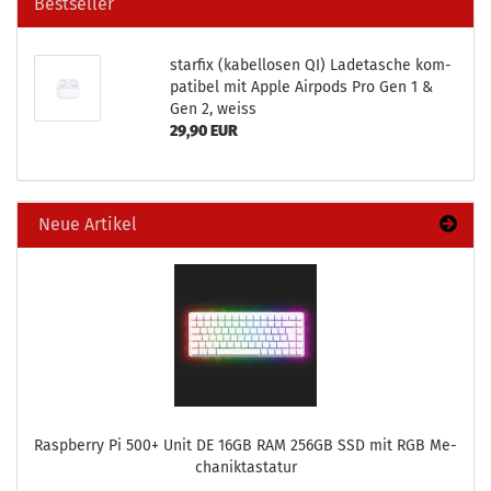
Bestseller
star­fix (ka­bel­lo­sen QI) La­de­ta­sche kom­
pa­ti­bel mit Apple Air­pods Pro Gen 1 &
Gen 2, weiss
29,90 EUR
Neue Artikel
Raspber­ry Pi 500+ Unit DE 16GB RAM 256GB SSD mit RGB Me­
cha­nik­tas­ta­tur