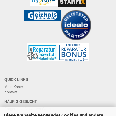
QUICK LINKS
Mein Konto
Kontakt
HÄUFIG GESUCHT
Fragen und Antworten Webshop
Fragen & Antworten Reparatur
Diese Webseite verwendet Cookies und andere