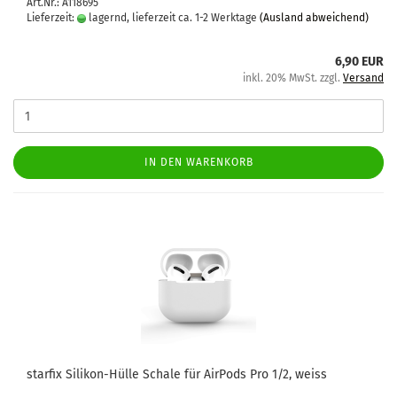
Art.Nr.: A118695
Lieferzeit:
lagernd, lieferzeit ca. 1-2 Werktage
(Ausland abweichend)
6,90 EUR
inkl. 20% MwSt. zzgl.
Versand
IN DEN WARENKORB
star­fix Silikon-​​Hülle Scha­le für Air­Pods Pro 1/2, weiss