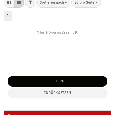
Sortieren nach
20 pro Seite
1
1
bis
9
(von insgesamt
9
)
FILTERN
ZURÜCKSETZEN