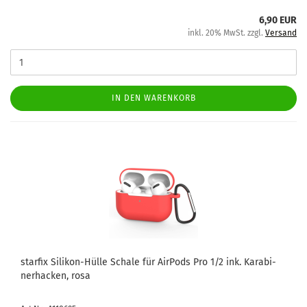
6,90 EUR
inkl. 20% MwSt. zzgl.
Versand
IN DEN WARENKORB
star­fix Silikon-​​Hülle Scha­le für Air­Pods Pro 1/2 ink. Ka­ra­bi­
ner­ha­cken, rosa